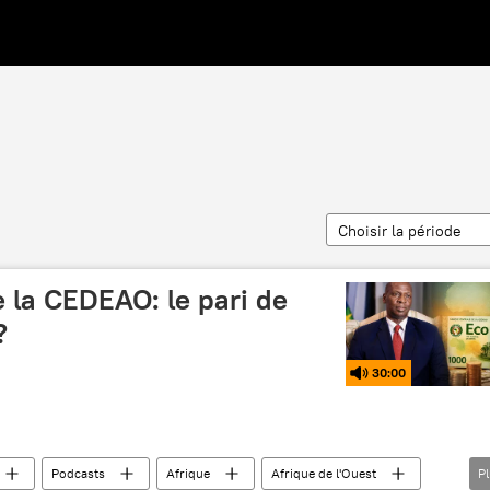
Choisir la période
 la CEDEAO: le pari de
?
30:00
Podcasts
Afrique
Afrique de l'Ouest
P