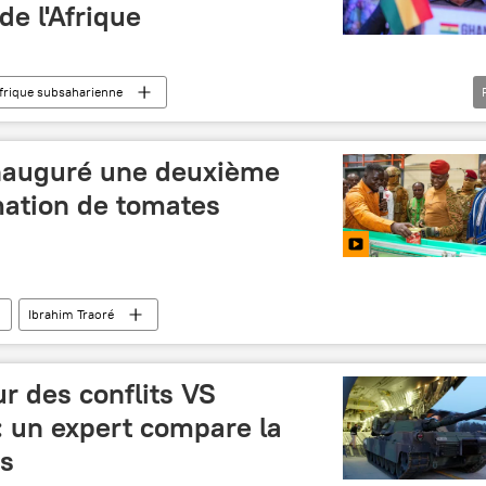
de l'Afrique
frique subsaharienne
icaine (ZLECAf)
John Dramani Mahama
inauguré une deuxième
mation de tomates
Ibrahim Traoré
r des conflits VS
n: un expert compare la
is