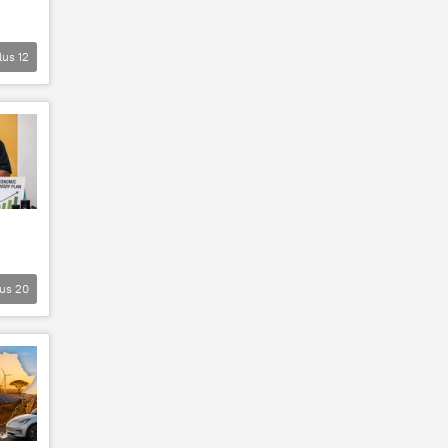
lus
12
lus
20