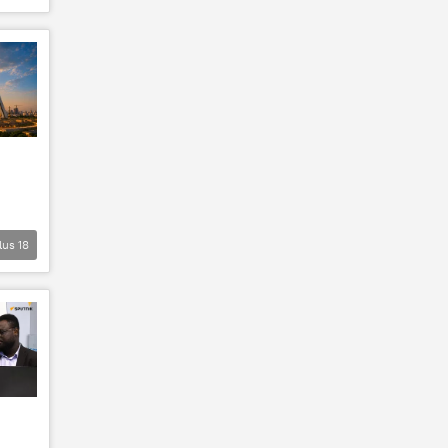
lus
18