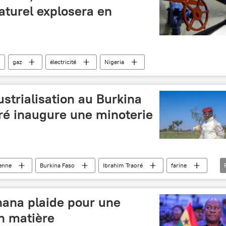
turel explosera en
gaz
électricité
Nigeria
ustrialisation au Burkina
ré inaugure une minoterie
enne
Burkina Faso
Ibrahim Traoré
farine
hana plaide pour une
n matière