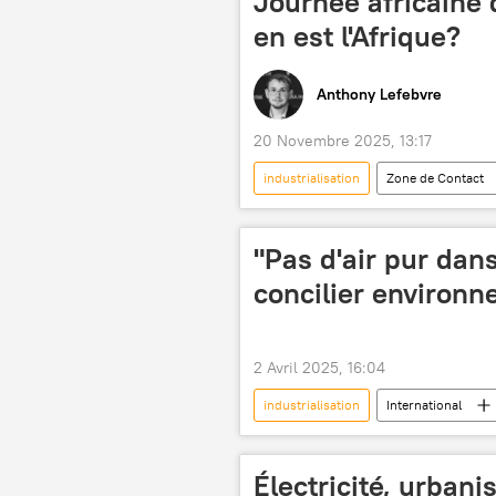
Journée africaine d
en est l'Afrique?
Anthony Lefebvre
20 Novembre 2025, 13:17
industrialisation
Zone de Contact
souveraineté
"Pas d'air pur dans 
concilier environn
2 Avril 2025, 16:04
industrialisation
International
nucléaire
Électricité, urbanis