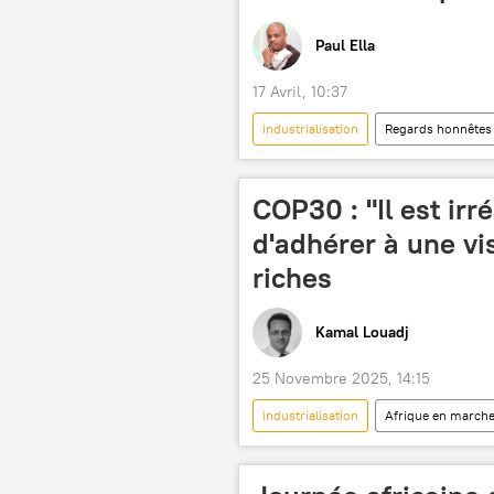
éducation
souveraineté
Paul Ella
17 Avril, 10:37
industrialisation
Regards honnêtes
développement
ressources n
COP30 : "Il est irré
d'adhérer à une vi
riches
Kamal Louadj
25 Novembre 2025, 14:15
industrialisation
Afrique en march
réchauffement climatique