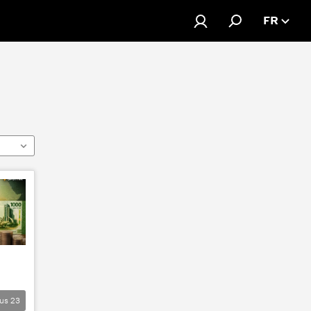
FR
lus
23