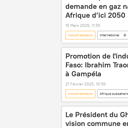
demande en gaz na
Afrique d’ici 2050
15 Mars 2025, 11:55
industrialisation
International
Promotion de l'ind
Faso: Ibrahim Trao
à Gampéla
21 Février 2025, 10:55
industrialisation
Afrique subsahari
blé
inauguration
Le Président du G
vision commune e