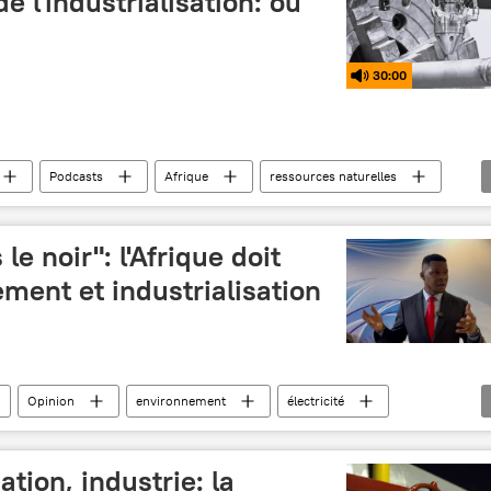
e l'industrialisation: où
30:00
Podcasts
Afrique
ressources naturelles
le noir": l'Afrique doit
ement et industrialisation
Opinion
environnement
électricité
ation, industrie: la