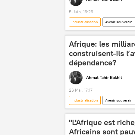
5 Juin, 16:26
industrialisation
Avenir souverain
Alliance des États du Sahel (AES)
République démocratique du Congo (
Afrique: les millia
transformation
richesse
construisent-ils l’
matières premières
exploitat
dépendance?
souveraineté
Ahmat Tahir Bakhit
26 Mai, 17:17
industrialisation
Avenir souverain
restructuration d'une dette
f
développement
économie
"L'Afrique est rich
matières premières
recettes
Africains sont pau