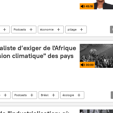
45:18
Podcasts
économie
pillage
aturelles
exploitation
aliste d’exiger de l'Afrique
sion climatique" des pays
30:00
e
Podcasts
Brésil
écologie