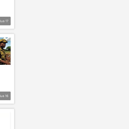
lus
17
lus
16