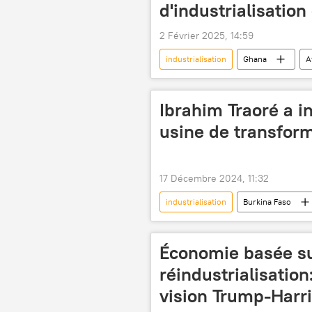
d'industrialisation 
2 Février 2025, 14:59
industrialisation
Ghana
A
zone de libre-échange continentale afr
Ibrahim Traoré a 
usine de transfor
17 Décembre 2024, 11:32
industrialisation
Burkina Faso
Économie basée su
réindustrialisatio
vision Trump-Harr