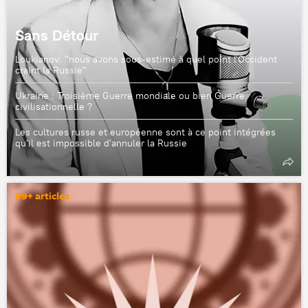
Sans Détour
Loukianov: "nous avons sous-estimé à quel point l'Occident
craint la Russie"
Ukraine : Troisième Guerre mondiale ou bien Guerre
civilisationnelle ?
Les cultures russe et européenne sont à ce point intégrées
qu'il est impossible d'annuler la Russie
99+ articles