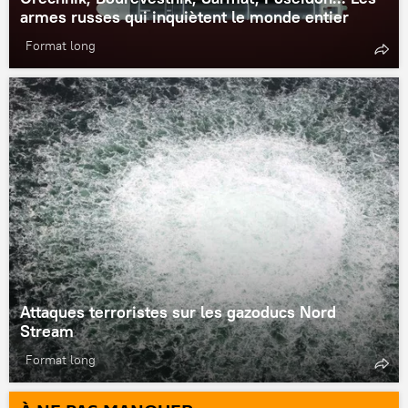
armes russes qui inquiètent le monde entier
Format long
Attaques terroristes sur les gazoducs Nord
Stream
Format long