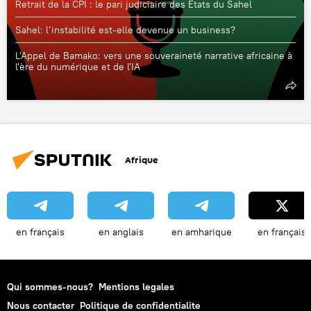
Retrait de la CPI : le pari judiciaire des États du Sahel
Sahel: l’instabilité est-elle devenue un business?
L'Appel de Bamako: vers une souveraineté narrative africaine à
l'ère du numérique et de l'IA
Afrique
en français
en anglais
en amharique
en français
Qui sommes-nous?
Mentions legales
Nous contacter
Politique de confidentialite