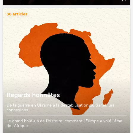
36 articles
Regards honnêtes
De la guerre en Ukraine à la déstabilisation du Sahel: les
connexions
Le grand hold-up de l'histoire: comment l'Europe a volé l'âme
de l'Afrique