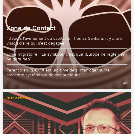
Zone de Contact
"Depuis l'avènement du capitaine Thomas Sankara, il y a une
vision claire qui s'est dégagée"
Crise migratoire: "Le symbole, c'est que l'Europe ne règle rien,
ne gère rien"
Perenco en RDC: "Il est légitime de s'interroger sur le
caractère systémique de ces pratiques"
99+ articles