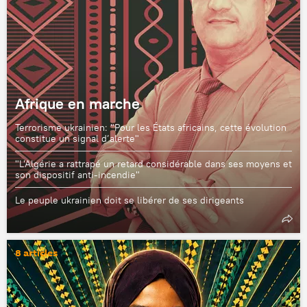
Afrique en marche
Terrorisme ukrainien: "Pour les États africains, cette évolution
constitue un signal d’alerte"
"L'Algérie a rattrapé un retard considérable dans ses moyens et
son dispositif anti-incendie"
Le peuple ukrainien doit se libérer de ses dirigeants
8 articles