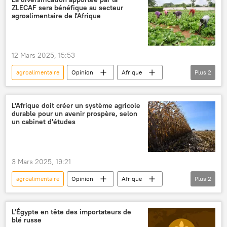
ZLECAF sera bénéfique au secteur
agroalimentaire de l'Afrique
12 Mars 2025, 15:53
agroalimentaire
Opinion
Afrique
Plus
2
zone de libre-échange continentale africaine (ZLECAf)
matières premières
L'Afrique doit créer un système agricole
durable pour un avenir prospère, selon
un cabinet d'études
3 Mars 2025, 19:21
agroalimentaire
Opinion
Afrique
Plus
2
agriculture
Union africaine (UA)
L'Égypte en tête des importateurs de
blé russe