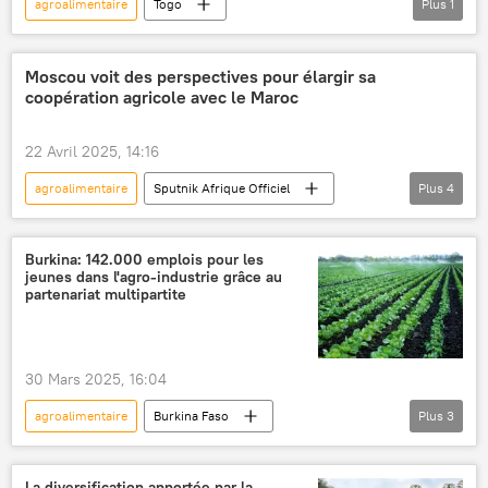
agroalimentaire
Togo
Plus
1
Afrique subsaharienne
Moscou voit des perspectives pour élargir sa
coopération agricole avec le Maroc
22 Avril 2025, 14:16
agroalimentaire
Sputnik Afrique Officiel
Plus
4
Opinion
Russie
Maroc
Maghreb
Burkina: 142.000 emplois pour les
jeunes dans l'agro-industrie grâce au
partenariat multipartite
30 Mars 2025, 16:04
agroalimentaire
Burkina Faso
Plus
3
Afrique subsaharienne
emploi
jeunes
La diversification apportée par la