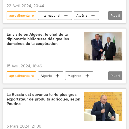
22 Avril 2024, 20:44
agroalimentaire
International
Algérie
Plus
8
exposition
chocolat
caviar
céréales
Alger
Russie
En visite en Algérie, le chef de la
diplomatie biélorusse désigne les
économie
Maghreb
domaines de la coopération
15 Avril 2024, 18:46
agroalimentaire
Algérie
Maghreb
Plus
4
Biélorussie
industrie
agriculture
médicaments
La Russie est devenue le 4e plus gros
exportateur de produits agricoles, selon
Poutine
5 Mars 2024, 21:30