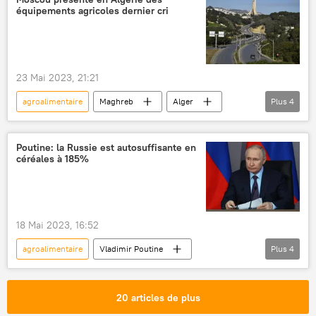
équipements agricoles dernier cri
23 Mai 2023, 21:21
agroalimentaire
Maghreb
Alger
Plus
4
Moscou
équipements
production agricole
Algérie
Poutine: la Russie est autosuffisante en
céréales à 185%
18 Mai 2023, 16:52
agroalimentaire
Vladimir Poutine
Plus
4
exportations
céréales
sanctions antirusses
production agricole
20 articles de plus