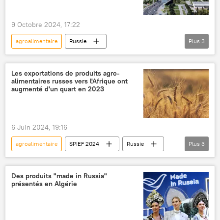
9 Octobre 2024, 17:22
agroalimentaire
Russie
Plus
3
Alliance des États du Sahel (AES)
Guinée
salon
Les exportations de produits agro-
alimentaires russes vers l'Afrique ont
augmenté d'un quart en 2023
6 Juin 2024, 19:16
agroalimentaire
SPIEF 2024
Russie
Plus
3
Afrique
blé
exportations
Des produits "made in Russia"
présentés en Algérie