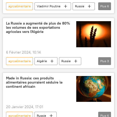
agroalimentaire
Vladimir Poutine
Russie
Plus
6
économie
International
exportations
céréales
La Russie a augmenté de plus de 80%
les volumes de ses exportations
produits agricoles
Dmitri Patrouchev
agricoles vers l'Algérie
6 Février 2024, 10:14
agroalimentaire
Algérie
Russie
Plus
3
agriculture
exportations
Maghreb
Made in Russia: ces produits
alimentaires pourraient séduire le
continent africain
20 Janvier 2024, 17:01
agroalimentaire
Russie
Plus
6