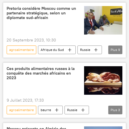
agriculture
économie
Pretoria considère Moscou comme un
partenaire stratégique, selon un
produits alimentaires
diplomate sud-africain
20 Septembre 2023, 10:30
agroalimentaire
Afrique du Sud
Russie
Plus
9
BRICS
commerce
exportations
fruits
vin
produits alimentaires
Ces produits alimentaires russes à la
conquête des marchés africains en
production agricole
salon
Opinion
2023
9 Juillet 2023, 17:33
agroalimentaire
beurre
Russie
Plus
3
Angola
Afrique
produits alimentaires
Moscou présente en Algérie des