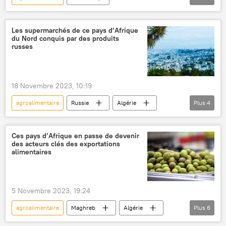
produits alimentaires
fromages
Opinion
exportations
importations
Les supermarchés de ce pays d’Afrique
du Nord conquis par des produits
Algérie
russes
18 Novembre 2023, 10:19
agroalimentaire
Russie
Algérie
Plus
4
Maghreb
coopération
commerce
Organisation mondiale du commerce (OMC)
Ces pays d’Afrique en passe de devenir
des acteurs clés des exportations
alimentaires
5 Novembre 2023, 19:24
agroalimentaire
Maghreb
Algérie
Plus
6
Tunisie
Maroc
exportations