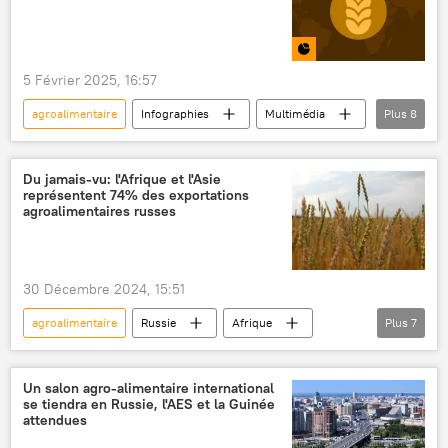
5 Février 2025, 16:57
agroalimentaire
Infographies
Multimédia
Plus
8
Egypte
céréales
blé
économie
exportations
Du jamais-vu: l'Afrique et l'Asie
représentent 74% des exportations
importations
Russie
agriculture
agroalimentaires russes
30 Décembre 2024, 15:51
agroalimentaire
Russie
Afrique
Plus
7
Asie
exportations
blé
Kenya
Tanzanie
Nigeria
Un salon agro-alimentaire international
se tiendra en Russie, l'AES et la Guinée
Maroc
attendues