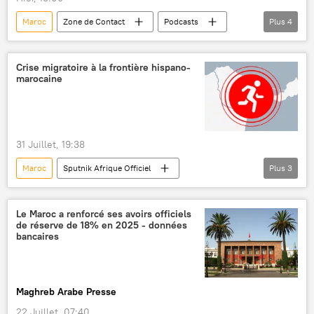
Maroc
Zone de Contact
Podcasts
Plus
4
Espagne
Ceuta
Union européenne (UE)
migrants
Crise migratoire à la frontière hispano-
marocaine
31 Juillet, 19:38
Maroc
Sputnik Afrique Officiel
Plus
3
Infographies
Ceuta
Espagne
migrants
Le Maroc a renforcé ses avoirs officiels
de réserve de 18% en 2025 - données
bancaires
Maghreb Arabe Presse
22 Juillet, 07:40