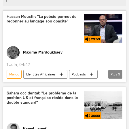
Hassan Moustir: "La poésie permet de
redonner au langage son opacité"
29:59
Maxime Mardoukhaev
1 Juin, 04:42
Maroc
Identités Africaines
Podcasts
Plus
3
Culture
langue
poésie
Sahara occidental: "Le problème de la
position US et française réside dans le
double standard"
30:00
Kamal Louadj