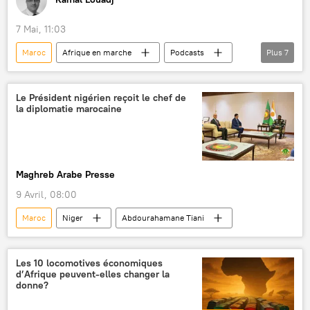
7 Mai, 11:03
Maroc
Afrique en marche
Podcasts
Plus
7
conflit au Sahara occidental
ONU
résolution
autonomie
États-Unis
Le Président nigérien reçoit le chef de
la diplomatie marocaine
France
droit international
Maghreb Arabe Presse
9 Avril, 08:00
Maroc
Niger
Abdourahamane Tiani
Les 10 locomotives économiques
d’Afrique peuvent-elles changer la
donne?