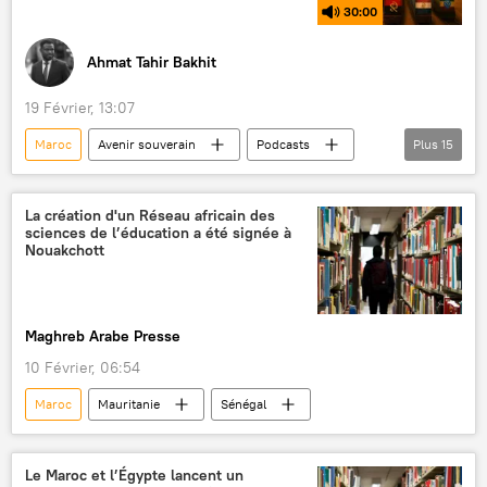
30:00
Ahmat Tahir Bakhit
19 Février, 13:07
Maroc
Avenir souverain
Podcasts
Plus
15
Afrique
économie
puissance
compétitivité
Nigeria
La création d'un Réseau africain des
sciences de l’éducation a été signée à
Afrique du Sud
Egypte
Angola
Nouakchott
Ethiopie
Algérie
Ghana
Kenya
Côte d'Ivoire
PIB
Maghreb Arabe Presse
souveraineté
10 Février, 06:54
Maroc
Mauritanie
Sénégal
Le Maroc et l’Égypte lancent un