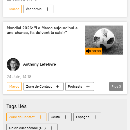
Maroc
économie
Mondial 2026: "Le Maroc aujourd'hui a
une chance, ils doivent la saisir"
30:00
Anthony Lefebvre
24 Juin, 14:18
Maroc
Zone de Contact
Podcasts
Plus
3
football
tournoi
victoire
Tags liés
Zone de Contact
Ceuta
Espagne
Union européenne (UE)