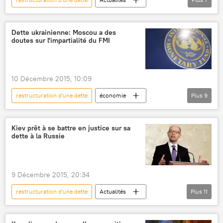
International
Russie
Ukraine
Maria Zakharova
Union européenne (UE)
Dette ukrainienne: Moscou a des
doutes sur l'impartialité du FMI
ministère russe des Affaires étrangères
dette ukrainienne
10 Décembre 2015, 10:09
restructuration d'une dette
économie
Plus
9
Actualités
International
Russie
Ukraine
Vladimir Poutine
Kiev prêt à se battre en justice sur sa
dette à la Russie
Anton Silouanov
Fonds monétaire international (FMI)
dette
aide financière
9 Décembre 2015, 20:34
restructuration d'une dette
Actualités
Plus
11
International
Russie
États-Unis
Ukraine
Kiev
Moscou