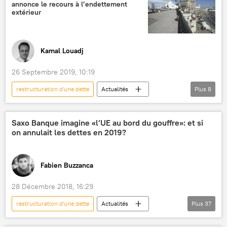
annonce le recours à l’endettement
licenciement
restructuration
extérieur
Afrique
Kamal Louadj
26 Septembre 2019, 10:19
restructuration d'une dette
Actualités
Plus
8
International
Algérie
dette
dette publique
dette souveraine
Saxo Banque imagine «l’UE au bord du gouffre»: et si
on annulait les dettes en 2019?
financement
infrastructure
Afrique
Fabien Buzzanca
28 Décembre 2018, 16:29
restructuration d'une dette
Actualités
Plus
37
économie
Allemagne
France