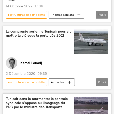
14 Octobre 2022, 17:06
restructuration d'une dette
Thomas Sankara
Plus
6
panafricanisme
Congrès panafricain (PAC)
dette
dette publique
La compagnie aérienne Tunisair pourrait
mettre la clé sous la porte dès 2021
Coup d'État au Mali
Opinion
Kamal Louadj
2 Décembre 2020, 09:35
restructuration d'une dette
Actualités
Plus
7
International
Tunisie
Tunisair
restructuration
plan social
faillite
Tunisair dans la tourmente: la centrale
syndicale s’oppose au limogeage du
Afrique
PDG par le ministre des Transports