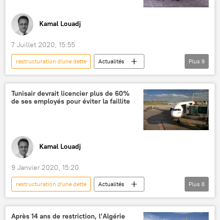
Kamal Louadj
7 Juillet 2020, 15:55
restructuration d'une dette
Actualités
Plus
9
International
Tunisie
Tunisair
crise financière
restructuration
Tunisair devrait licencier plus de 60%
de ses employés pour éviter la faillite
plan d'aide
plan social
faillite
Afrique
Kamal Louadj
9 Janvier 2020, 15:20
restructuration d'une dette
Actualités
Plus
8
International
Tunisair
Tunisie
faillite
équilibre budgétaire
Après 14 ans de restriction, l’Algérie