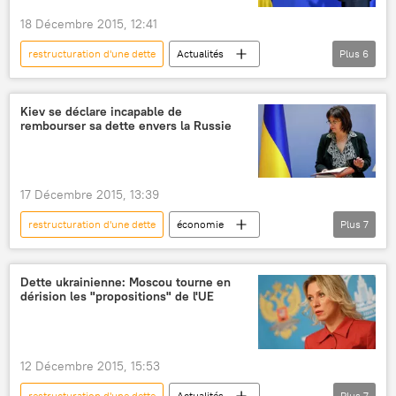
banque de crédit
eurosceptiques
18 Décembre 2015, 12:41
bulle
krach financier
restructuration d'une dette
Actualités
Plus
6
dette souveraine
International
Russie
Ukraine
Arseni Iatseniouk
Kiev se déclare incapable de
rembourser sa dette envers la Russie
Fonds monétaire international (FMI)
dette ukrainienne
17 Décembre 2015, 13:39
restructuration d'une dette
économie
Plus
7
Actualités
Russie
Ukraine
Kiev
Fonds monétaire international (FMI)
Dette ukrainienne: Moscou tourne en
dérision les "propositions" de l'UE
ministère ukrainien des Finances
dette ukrainienne
12 Décembre 2015, 15:53
restructuration d'une dette
Actualités
Plus
7