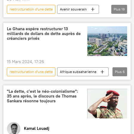
restructuration d'une dette
Avenir souverain
Plus
19
Podcasts
Afrique
dette
financement
crédit
aide financière
Le Ghana espère restructurer 13
milliards de dollars de dette auprès de
aide
développement
économie
créanciers privés
dépendance
industrialisation
indépendance
matières premières
15 Mars 2024, 17:26
recettes budgétaires
remboursement
restructuration d'une dette
Afrique subsaharienne
Plus
6
santé
Santé
éducation
Ghana
dette
finances
souveraineté
restructuration
négociations
"La dette, c’est le néo-colonialisme":
35 ans après, le discours de Thomas
créanciers
Sankara résonne toujours
Kamal Louadj