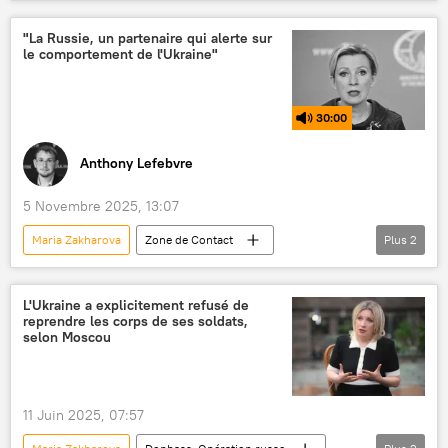
journalisme
blogueurs
désinformation
"La Russie, un partenaire qui alerte sur
le comportement de l'Ukraine"
30:00
Anthony Lefebvre
5 Novembre 2025, 13:07
Maria Zakharova
Zone de Contact
Plus
2
Podcasts
Ukraine
Afrique
L'Ukraine a explicitement refusé de
reprendre les corps de ses soldats,
selon Moscou
11 Juin 2025, 07:57