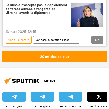
La Russie n'accepte pas le déploiement
de forces armées étrangères en
Ukraine, avertit la diplomatie
13 Mars 2025, 12:45
Maria Zakharova
Donbass. Opération russe
Plus
5
Ukraine
conflit ukrainien
Russie
diplomatie
maintien de la paix
20 articles de plus
Afrique
en français
en anglais
en amharique
en français