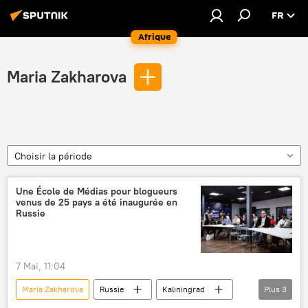
FR
Afrique
Maria Zakharova
Choisir la période
Une École de Médias pour blogueurs
venus de 25 pays a été inaugurée en
Russie
7 Mai, 11:04
Maria Zakharova
Russie
Kaliningrad
Plus
3