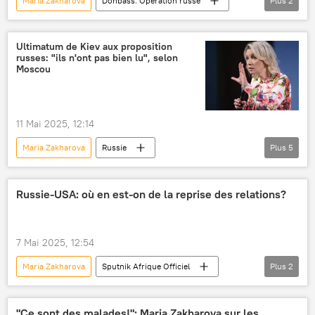
Maria Zakharova
Donbass. Opération russe
Plus
2
Russie
Ukraine
Ultimatum de Kiev aux proposition
russes: "ils n'ont pas bien lu", selon
Moscou
11 Mai 2025, 12:14
Maria Zakharova
Russie
Plus
5
Volodymyr Zelensky
Kiev
Vladimir Poutine
négociations
Russie-USA: où en est-on de la reprise des relations?
International
7 Mai 2025, 12:54
Maria Zakharova
Sputnik Afrique Officiel
Plus
2
Russie
États-Unis
"Ce sont des malades!": Maria Zakharova sur les