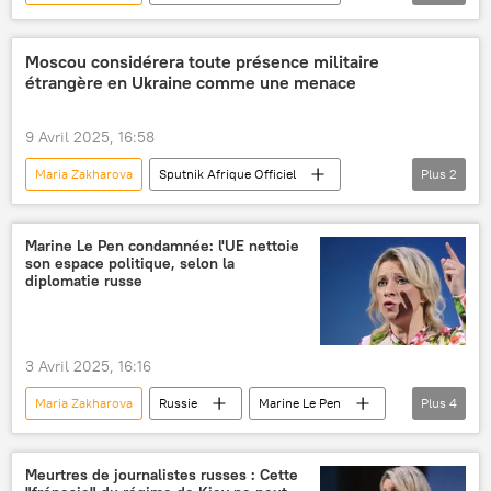
Russie
Moldavie
Opinion
Moscou considérera toute présence militaire
étrangère en Ukraine comme une menace
9 Avril 2025, 16:58
Maria Zakharova
Sputnik Afrique Officiel
Plus
2
Ukraine
conflit ukrainien
Marine Le Pen condamnée: l'UE nettoie
son espace politique, selon la
diplomatie russe
3 Avril 2025, 16:16
Maria Zakharova
Russie
Marine Le Pen
Plus
4
condamnation
détournement de fonds
procès
France
Meurtres de journalistes russes : Cette