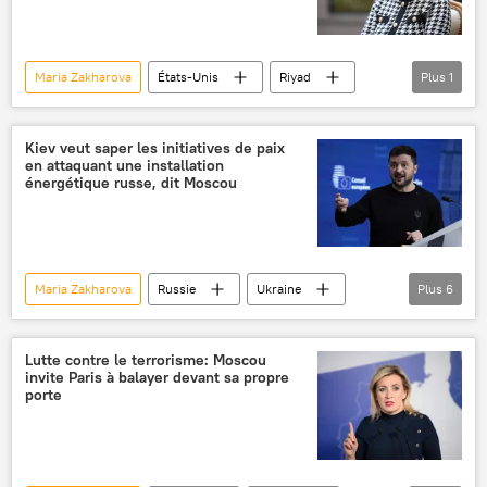
Maria Zakharova
États-Unis
Riyad
Plus
1
Russie
Kiev veut saper les initiatives de paix
en attaquant une installation
énergétique russe, dit Moscou
Maria Zakharova
Russie
Ukraine
Plus
6
conflit ukrainien
Vladimir Poutine
Donald Trump
Volodymyr Zelensky
Lutte contre le terrorisme: Moscou
invite Paris à balayer devant sa propre
frappes
drone
porte