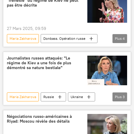
"frénesie" du régime de Kiev ne peut
pas être décrite
27 Mars 2025, 09:59
Maria Zakharova
Donbass. Opération russe
Plus
4
journalistes
Kiev
attaque
Ukraine
Journalistes russes attaqués: "Le
régime de Kiev a une fois de plus
démontré sa nature bestiale"
Maria Zakharova
Russie
Ukraine
Plus
3
frappes
journalistes
Kiev
Négociations russo-américaines à
Riyad: Moscou révèle des détails