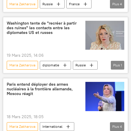
Maria Zakharova
Russie
France
Plus
4
Gérald Darmanin
terrorisme
Moyen-Orient
Sahel
Washington tente de "recréer à partir
des ruines" les contacts entre les
diplomates US et russes
19 Mars 2025, 14:06
Maria Zakharova
diplomatie
Russie
Plus
1
États-Unis
Paris entend déployer des armes
nucléaires à la frontière allemande,
Moscou réagit
18 Mars 2025, 18:05
Maria Zakharova
International
Plus
4