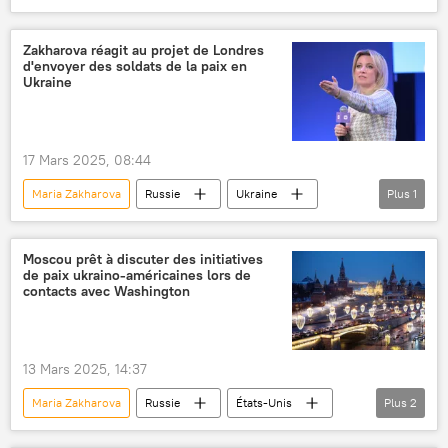
Emmanuel Macron
nucléaire
armes nucléaires
Rafale
Zakharova réagit au projet de Londres
d'envoyer des soldats de la paix en
Ukraine
17 Mars 2025, 08:44
Maria Zakharova
Russie
Ukraine
Plus
1
Royaume-Uni
Moscou prêt à discuter des initiatives
de paix ukraino-américaines lors de
contacts avec Washington
13 Mars 2025, 14:37
Maria Zakharova
Russie
États-Unis
Plus
2
Ukraine
conflit ukrainien