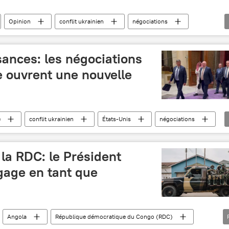
Opinion
conflit ukrainien
négociations
sances: les négociations
e ouvrent une nouvelle
e
conflit ukrainien
États-Unis
négociations
 la RDC: le Président
gage en tant que
Angola
République démocratique du Congo (RDC)