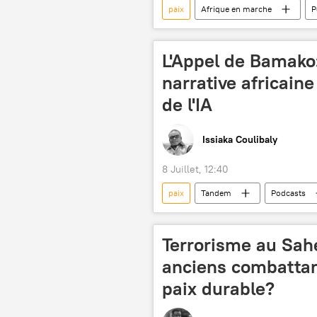
paix
Afrique en marche
P
sommet
Ankara
Dé
islam
L'Appel de Bamako
narrative africaine
de l'IA
Issiaka Coulibaly
8 Juillet, 12:40
paix
Tandem
Podcasts
intelligence artificielle
souver
Terrorisme au Sahe
anciens combattant
paix durable?