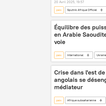
20 Avril 2025, 19:57
paix
Sputnik Afrique Officiel
trêve
Équilibre des puis
en Arabie Saoudit
voie
paix
International
Ukrain
Opinion
Crise dans l'est de
angolais se désen
médiateur
paix
Afrique subsaharienne