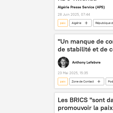
Algérie Presse Service (APS)
28 Juin 2025, 07:44
paix
Algérie
République 
"Un manque de co
de stabilité et de 
Anthony Lefebvre
23 Mai 2025, 15:35
paix
Zone de Contact
Pod
Ukraine
conflit
app
Les BRICS "sont d
promouvoir la paix 