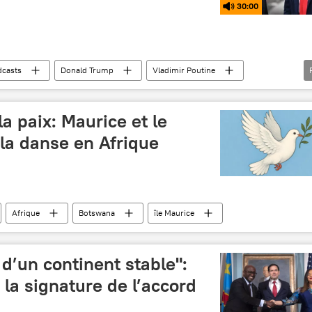
30:00
dcasts
Donald Trump
Vladimir Poutine
crise en Ukraine
plan de paix
OTAN
pest
Viktor Orban
a paix: Maurice et le
a danse en Afrique
Afrique
Botswana
île Maurice
d’un continent stable":
e la signature de l’accord