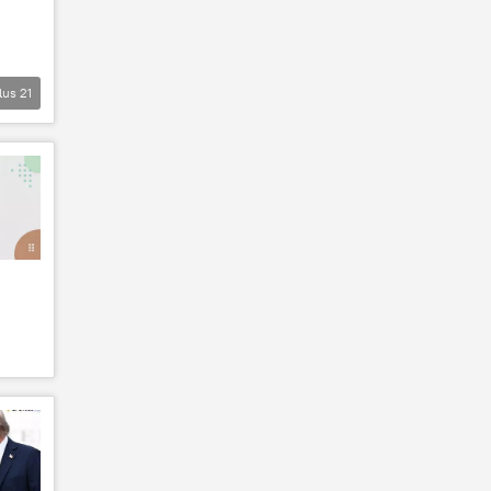
lus
21