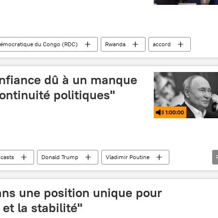
démocratique du Congo (RDC)
Rwanda
accord
nfiance dû à un manque
continuité politiques"
1:00:00
casts
Donald Trump
Vladimir Poutine
el
ans une position unique pour
et la stabilité"