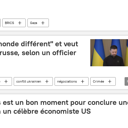
BRICS
Gaza
monde différent" et veut
russe, selon un officier
e
conflit ukrainien
négociations
Crimée
Volodymyr Zelensky
Earl Rasmussen
s est un bon moment pour conclure un
on un célèbre économiste US