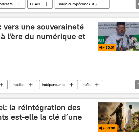
odcasts
OTAN
Union européenne (UE)
fense
guerre
coopération
politique
: vers une souveraineté
 à l'ère du numérique et
30:01
médias
indépendance
défis
aineté
stabilité
justice
l: la réintégration des
s est-elle la clé d’une
30:00