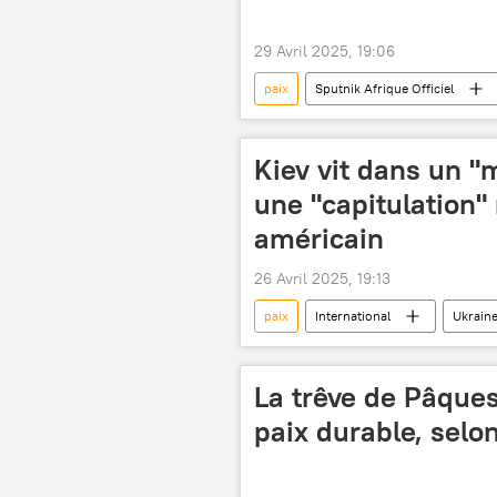
29 Avril 2025, 19:06
paix
Sputnik Afrique Officiel
Kiev vit dans un "
une "capitulation" 
américain
26 Avril 2025, 19:13
paix
International
Ukrain
Opinion
Vladimir Poutine
La trêve de Pâque
paix durable, sel