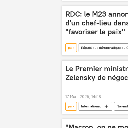
M23
Rwanda
Union
RDC: le M23 annon
d'un chef-lieu dan
"favoriser la paix"
paix
République démocratique du 
repositionnement
conflit
Le Premier ministr
Zelensky de négoc
17 Mars 2025, 14:56
paix
International
Narend
négociations
"Macron, on ne mou