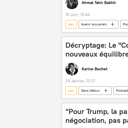
Ahmat Tahir Bakhit
19 Juin, 15:44
paix
Avenir souverain
Po
Nigeria
Niger
Mali
réintégration
réinsertion
Décryptage: Le "Co
réconciliation
désarmement
nouveaux équilibr
Comité national de désarmement, de dé
radicalisation
extrémisme
Karine Bechet
souveraineté
29 Janvier, 12:07
paix
Sans Détour
Podcas
“Pour Trump, la pa
négociation, pas p