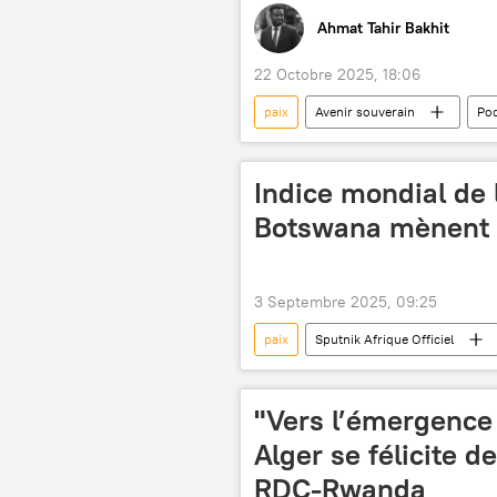
Ahmat Tahir Bakhit
22 Octobre 2025, 18:06
paix
Avenir souverain
Po
sommet
conflit ukrainien
Union européenne (UE)
Buda
Indice mondial de l
Botswana mènent l
3 Septembre 2025, 09:25
paix
Sputnik Afrique Officiel
"Vers l’émergence 
Alger se félicite d
RDC-Rwanda