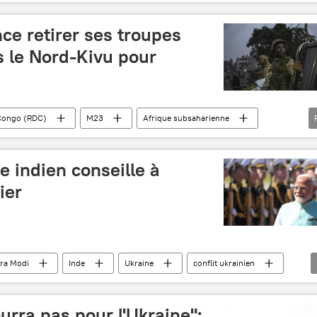
 africaine (UA)
médiateur
ce retirer ses troupes
s le Nord-Kivu pour
Congo (RDC)
M23
Afrique subsaharienne
e indien conseille à
ier
ra Modi
Inde
Ukraine
conflit ukrainien
rra pas pour l'Ukraine":