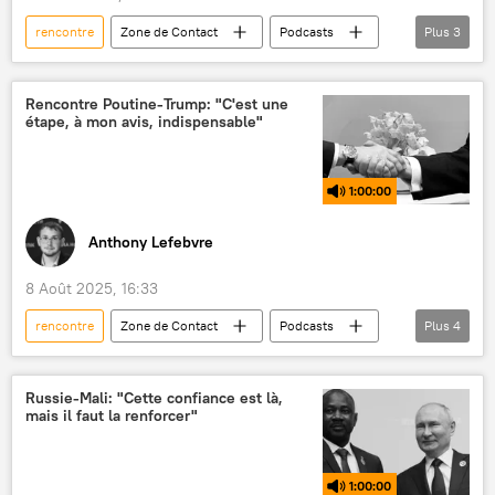
rencontre
Zone de Contact
Podcasts
Plus
3
Alaska
Donald Trump
Vladimir Poutine
Rencontre Poutine-Trump: "C'est une
étape, à mon avis, indispensable"
1:00:00
Anthony Lefebvre
8 Août 2025, 16:33
rencontre
Zone de Contact
Podcasts
Plus
4
Volodymyr Zelensky
Donald Trump
Vladimir Poutine
négociations
Russie-Mali: "Cette confiance est là,
mais il faut la renforcer"
1:00:00