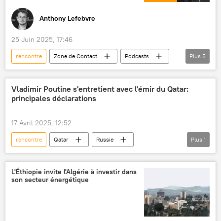
Anthony Lefebvre
25 Juin 2025, 17:46
rencontre
Zone de Contact
Podcasts
Plus
5
Russie
Mali
Assimi Goïta
Vladimir Poutine
Moscou
Vladimir Poutine s'entretient avec l'émir du Qatar:
principales déclarations
17 Avril 2025, 12:52
rencontre
Qatar
Russie
Plus
1
Vladimir Poutine
L'Éthiopie invite l'Algérie à investir dans
son secteur énergétique