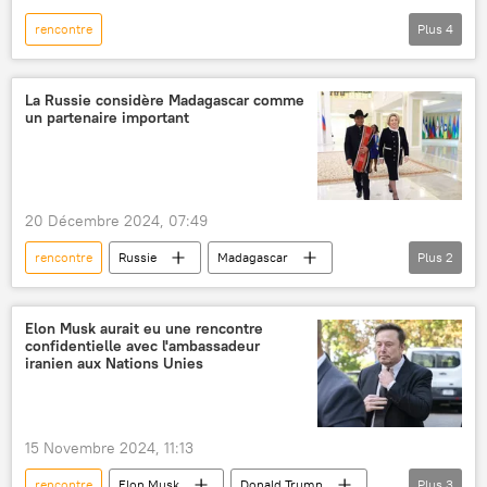
rencontre
Plus
4
République démocratique du Congo (RDC)
Félix Tshisekedi
Denis Sassou-Nguesso
La Russie considère Madagascar comme
un partenaire important
République du Congo
Afrique
20 Décembre 2024, 07:49
rencontre
Russie
Madagascar
Plus
2
Valentina Matvienko
Afrique
Elon Musk aurait eu une rencontre
confidentielle avec l'ambassadeur
iranien aux Nations Unies
15 Novembre 2024, 11:13
rencontre
Elon Musk
Donald Trump
Plus
3