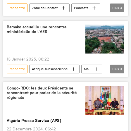
rencontre
Zone de Contact
Podcasts
Plus
3
Vladimir Poutine
Faustin-Archange Touadéra
République centrafricaine
Bamako accueille une rencontre
ministérielle de l’AES
13 Janvier 2025, 08:22
rencontre
Afrique subsaharienne
Mali
Plus
3
Alliance des États du Sahel (AES)
Niger
Burkina Faso
Congo-RDC: les deux Présidents se
rencontrent pour parler de la sécurité
régionale
Algérie Presse Service (APS)
22 Décembre 2024, 06:42