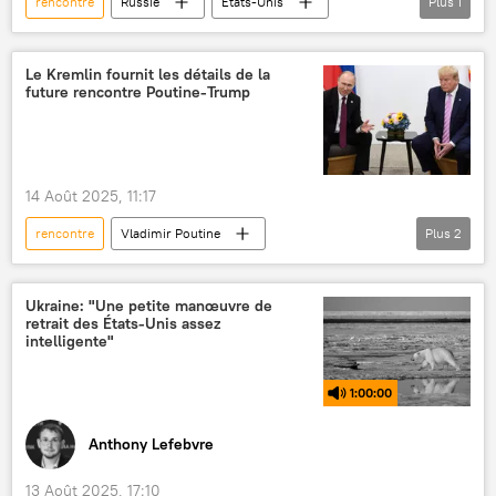
rencontre
Russie
États-Unis
Plus
1
Alaska
Le Kremlin fournit les détails de la
future rencontre Poutine-Trump
14 Août 2025, 11:17
rencontre
Vladimir Poutine
Plus
2
Donald Trump
Alaska
sommet
Ukraine: "Une petite manœuvre de
retrait des États-Unis assez
intelligente"
1:00:00
Anthony Lefebvre
13 Août 2025, 17:10