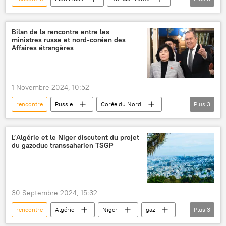
États-Unis
Iran
ambassadeur
Bilan de la rencontre entre les
ministres russe et nord-coréen des
Affaires étrangères
1 Novembre 2024, 10:52
rencontre
Russie
Corée du Nord
Plus
3
Sergueï Lavrov
pourparlers
diplomatie
L’Algérie et le Niger discutent du projet
du gazoduc transsaharien TSGP
30 Septembre 2024, 15:32
rencontre
Algérie
Niger
gaz
Plus
3
gazoduc
Nigeria
ministre