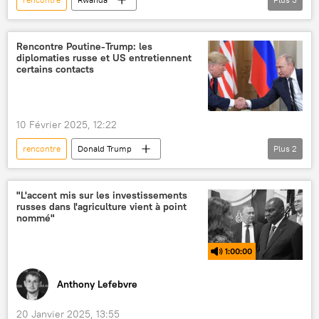
République démocratique du Congo (RDC)
Arsenal
partenariat
Rencontre Poutine-Trump: les
diplomaties russe et US entretiennent
certains contacts
10 Février 2025, 12:22
rencontre
Donald Trump
Plus
2
Vladimir Poutine
Russie
États-Unis
"L'accent mis sur les investissements
russes dans l'agriculture vient à point
nommé"
1:00:00
Anthony Lefebvre
20 Janvier 2025, 13:55