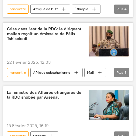
rencontre
Afrique de l'Est
Éthiopie
Plus
4
Algérie
énergie
investissements
ministre
Crise dans l'est de la RDC: le dirigeant
malien reçoit un émissaire de Félix
Tshisekedi
22 Février 2025, 12:03
rencontre
Afrique subsaharienne
Mali
Plus
3
République démocratique du Congo (RDC)
M23
ministre
La ministre des Affaires étrangères de
la RDC snobée par Arsenal
15 Février 2025, 16:19
rencontre
Rwanda
Plus
3