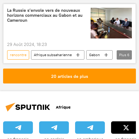
La Russie s’envole vers de nouveaux
horizons commerciaux au Gabon et au
Cameroun
29 Août 2024, 18:23
rencontre
Afrique subsaharienne
Gabon
Plus
6
Cameroun
agriculture
exportations
gouvernement
salon
élevage
20 articles de plus
Afrique