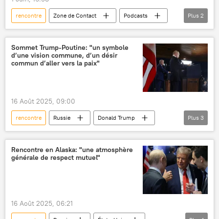
rencontre
Zone de Contact
Podcasts
Plus
2
Mali
Burkina Faso
Sommet Trump-Poutine: "un symbole
d’une vision commune, d’un désir
commun d’aller vers la paix"
16 Août 2025, 09:00
rencontre
Russie
Donald Trump
Plus
3
États-Unis
Vladimir Poutine
Alaska
Rencontre en Alaska: "une atmosphère
générale de respect mutuel"
16 Août 2025, 06:21