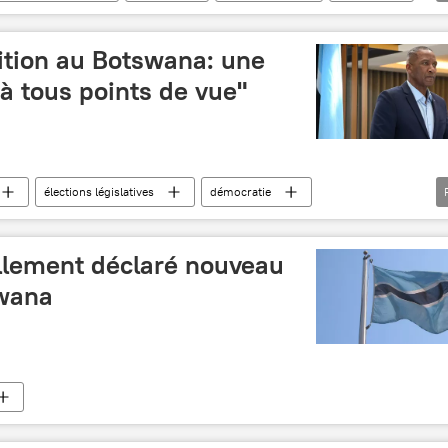
sie
Sénégal
Égypte
sition au Botswana: une
 à tous points de vue"
élections législatives
démocratie
llement déclaré nouveau
swana