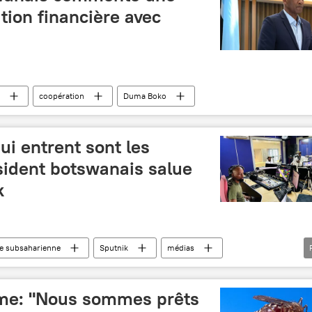
tion financière avec
coopération
Duma Boko
ui entrent sont les
sident botswanais salue
k
e subsaharienne
Sputnik
médias
ko
sme: "Nous sommes prêts