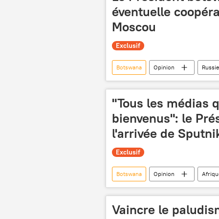
éventuelle coopéra
Moscou
Exclusif
Botswana
Opinion
Russie
"Tous les médias q
bienvenus": le Pré
l'arrivée de Sputni
Exclusif
Botswana
Opinion
Afriqu
liberté d'expression
Duma Bo
Vaincre le paludi