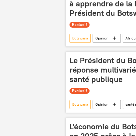
à apprendre de la 
Président du Bot
Exclusif
Botswana
Opinion
Afriqu
Le Président du B
réponse multivari
santé publique
Exclusif
Botswana
Opinion
santé 
L'économie du Bot
en 2025 grâce à l