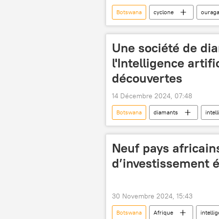
Botswana
cyclone
ourag
République démocratique du Congo (
Afrique du Sud
Eswatini
Une société de dia
météo
l'Intelligence arti
découvertes
14 Décembre 2024, 07:48
Botswana
diamants
intell
zinc
métaux
Afriqu
Neuf pays africain
d’investissement é
30 Novembre 2024, 15:43
Botswana
Afrique
intellig