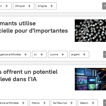
an
Afrique
Angola
P
RDC)
Malawi
Mozambique
Tanzanie
Comores
Mayotte
International
mants utilise
ficielle pour d'importantes
igence artificielle
or
cuivre
argent
e
Afrique subsaharienne
s offrent un potentiel
levé dans l’IA
ence artificielle
Maroc
île Maurice
Gabon