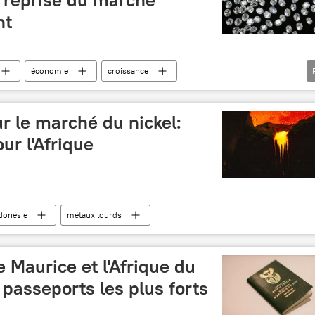
nt
économie
croissance
ants
industrie
PIB
finances
r le marché du nickel:
ur l'Afrique
donésie
métaux lourds
le Maurice et l'Afrique du
passeports les plus forts