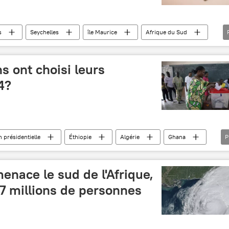
s
Seychelles
île Maurice
Afrique du Sud
swatini
Malawi
Kenya
Maroc
s ont choisi leurs
4?
n présidentielle
Éthiopie
Algérie
Ghana
P
Mozambique
Tunisie
Rwanda
Mauritanie
ores
Afrique du Sud
Afrique subsaharienne
enace le sud de l'Afrique,
,7 millions de personnes