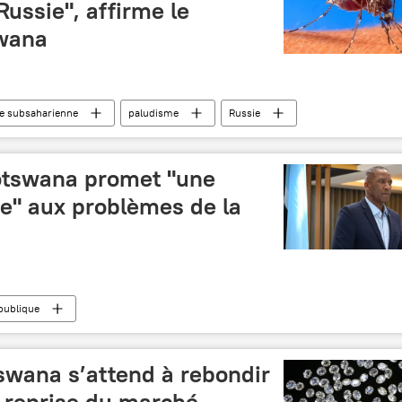
Russie", affirme le
swana
e subsaharienne
paludisme
Russie
otswana promet "une
ée" aux problèmes de la
publique
swana s’attend à rebondir
a reprise du marché