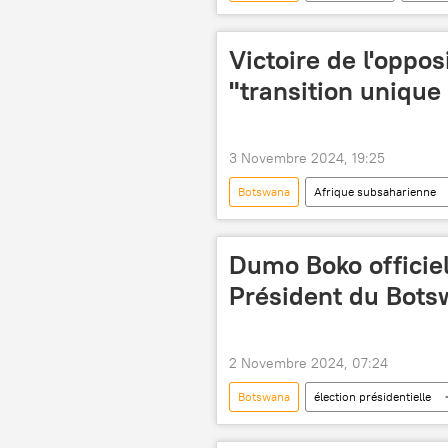
Rwanda
Kenya
Tuni
Victoire de l'oppo
"transition unique
3 Novembre 2024, 19:25
Botswana
Afrique subsaharienne
salaire minimum
Opinion
Dumo Boko officie
Président du Bot
2 Novembre 2024, 07:24
Botswana
élection présidentielle