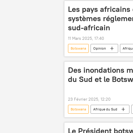
Les pays africains 
systèmes réglemen
sud-africain
11 Mars 2025, 17:40
Botswana
Opinion
Afriqu
Des inondations mo
du Sud et le Bots
23 Février 2025, 12:20
Botswana
Afrique du Sud
Le Président bot