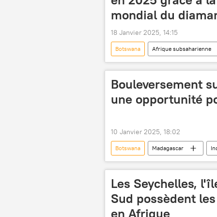
mondial du diama
18 Janvier 2025, 14:15
Botswana
Afrique subsaharienne
croissance économique
diam
Bouleversement su
une opportunité po
10 Janvier 2025, 18:02
Botswana
Madagascar
In
Les Seychelles, l'î
Sud possèdent les 
en Afrique