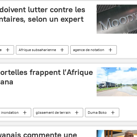
doivent lutter contre les
taires, selon un expert
e
Afrique subsaharienne
agence de notation
rtelles frappent l’Afrique
wana
inondation
glissement de terrain
Duma Boko
swanais commente une