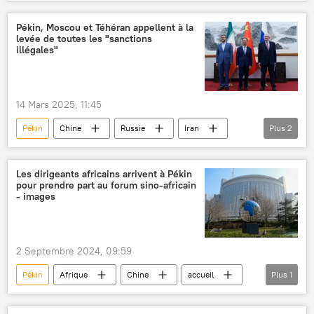
Régiment immortel
Pékin, Moscou et Téhéran appellent à la
levée de toutes les "sanctions
illégales"
14 Mars 2025, 11:45
Pékin
Chine
Russie
Iran
Plus
2
sanctions
nucléaire
Les dirigeants africains arrivent à Pékin
pour prendre part au forum sino-africain
- images
2 Septembre 2024, 09:59
Pékin
Afrique
Chine
accueil
Plus
1
forum