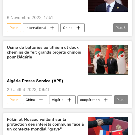
6 Novembre 2023, 17:51
Pékin
International
Chine
Plus
6
Xi Jinping
Xinhua
Afrique du Sud
Afrique subsaharienne
Usine de batteries au lithium et deux
chemins de fer: grands projets chinois
relations diplomatiques
Pretoria
pour l'Algérie
Algérie Presse Service (APS)
20 Juillet 2023, 09:41
Pékin
Chine
Algérie
coopération
Plus
1
accord de coopération
Pékin et Moscou veillent sur la
protection des intérêts communs face à
un contexte mondial "grave"