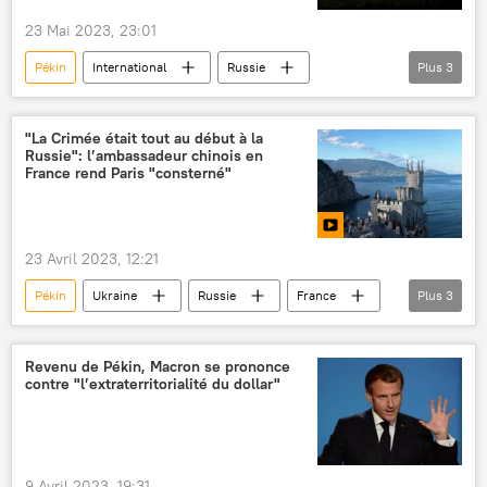
23 Mai 2023, 23:01
Pékin
International
Russie
Plus
3
Chine
énergie nucléaire
combustible nucléaire
Rosatom
"La Crimée était tout au début à la
Russie": l’ambassadeur chinois en
France rend Paris "consterné"
23 Avril 2023, 12:21
Pékin
Ukraine
Russie
France
Plus
3
Crimée
URSS
International
Revenu de Pékin, Macron se prononce
contre "l’extraterritorialité du dollar"
9 Avril 2023, 19:31