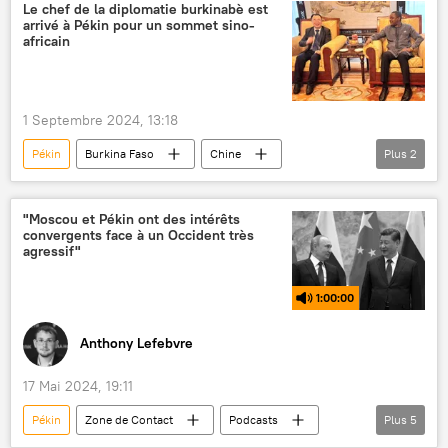
Le chef de la diplomatie burkinabè est
arrivé à Pékin pour un sommet sino-
africain
1 Septembre 2024, 13:18
Pékin
Burkina Faso
Chine
Plus
2
sommet
Karamoko Jean Marie Traoré
"Moscou et Pékin ont des intérêts
convergents face à un Occident très
agressif"
1:00:00
Anthony Lefebvre
17 Mai 2024, 19:11
Pékin
Zone de Contact
Podcasts
Plus
5