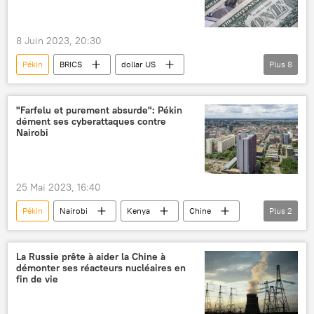
8 Juin 2023, 20:30
Pékin
BRICS
dollar US
Plus
8
économie
États-Unis
Chine
Dubaï
yuan
Russie
CIA
"Farfelu et purement absurde": Pékin
dément ses cyberattaques contre
International
finances
Nairobi
25 Mai 2023, 16:40
Pékin
Nairobi
Kenya
Chine
Plus
2
États-Unis
cyberattaque
La Russie prête à aider la Chine à
démonter ses réacteurs nucléaires en
fin de vie