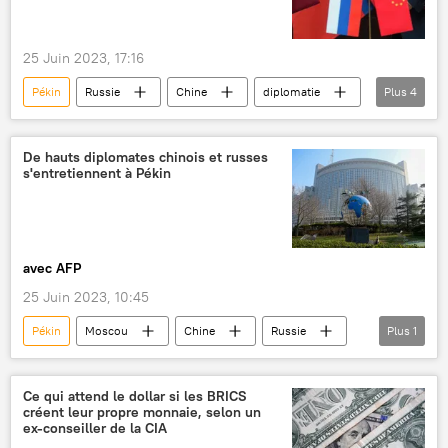
25 Juin 2023, 17:16
Pékin
Russie
Chine
diplomatie
Plus
4
Vladimir Poutine
Xi Jinping
coopération
International
De hauts diplomates chinois et russes
s'entretiennent à Pékin
avec AFP
25 Juin 2023, 10:45
Pékin
Moscou
Chine
Russie
Plus
1
International
Ce qui attend le dollar si les BRICS
créent leur propre monnaie, selon un
ex-conseiller de la CIA