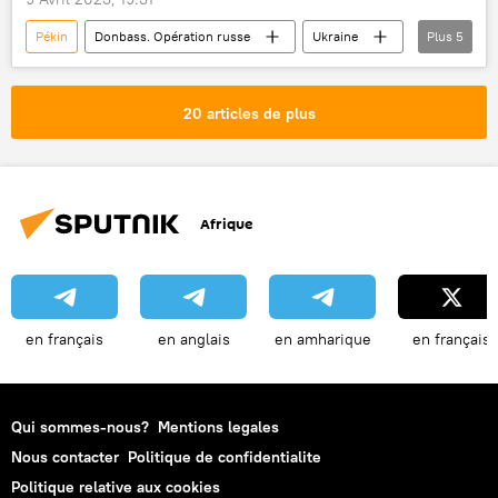
Pékin
Donbass. Opération russe
Ukraine
Plus
5
Emmanuel Macron
France
Russie
Moscou
armements
20 articles de plus
Afrique
en français
en anglais
en amharique
en français
Qui sommes-nous?
Mentions legales
Nous contacter
Politique de confidentialite
Politique relative aux cookies