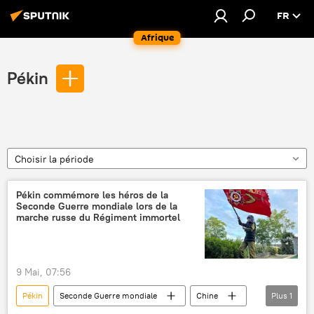
FR
Afrique
Pékin
Choisir la période
Pékin commémore les héros de la
Seconde Guerre mondiale lors de la
marche russe du Régiment immortel
9 Mai, 07:56
Pékin
Seconde Guerre mondiale
Chine
Plus
1