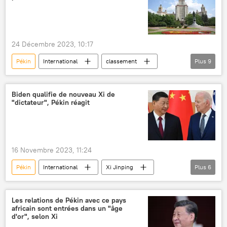
délégation
24 Décembre 2023, 10:17
Pékin
International
classement
Plus
9
Moscou
Hong Kong
Shanghai
Mexico
Kuala Lumpur
Buenos Aires
Biden qualifie de nouveau Xi de
"dictateur", Pékin réagit
Guadalajara
Abou Dhabi
BRICS
16 Novembre 2023, 11:24
Pékin
International
Xi Jinping
Plus
6
Joe Biden
dictateur
Maison blanche
Washington
négociations
Taïwan
Les relations de Pékin avec ce pays
africain sont entrées dans un "âge
d'or", selon Xi