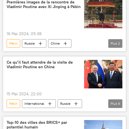
Premières images de la rencontre de
Vladimir Poutine avec Xi Jinping à Pékin
16 Mai 2024, 05:38
Pékin
Russie
Chine
Plus
2
Vladimir Poutine
Xi Jinping
Ce qu’il faut attendre de la visite de
Vladimir Poutine en Chine
15 Mai 2024, 22:00
Pékin
International
Russie
Plus
6
Chine
Vladimir Poutine
Xi Jinping
visite d'Etat
coopération
Harbin
Top-10 des villes des BRICS+ par
potentiel humain