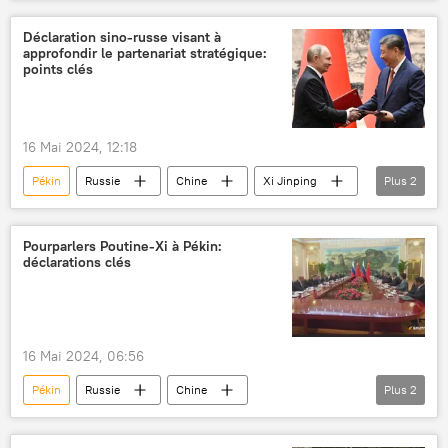
Moscou
rencontre
géopolitique
intérêts nationaux
Occident
Déclaration sino-russe visant à
approfondir le partenariat stratégique:
points clés
16 Mai 2024, 12:18
Pékin
Russie
Chine
Xi Jinping
Plus
2
Vladimir Poutine
déclaration
Pourparlers Poutine-Xi à Pékin:
déclarations clés
16 Mai 2024, 06:56
Pékin
Russie
Chine
Plus
2
Vladimir Poutine
Xi Jinping