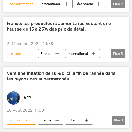
consommation
International
économie
Plus
2
Agence internationale de l'énergie (AIE)
charbon
France: les producteurs alimentaires veulent une
hausse de 15 à 25% des prix de détail
2 Décembre 2022, 10:38
consommation
France
International
Plus
5
inflation
prix
économie
produits alimentaires
Europe
Vers une inflation de 10% d'ici la fin de l'année dans
les rayons des supermarchés
AFP
26 Août 2022, 11:03
consommation
France
inflation
Plus
1
supermarché