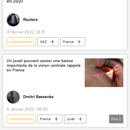
en 2021
Reuters
3 Février 2022, 13:31
consommation
GAZ
France
Un jouet pouvant causer une baisse
importante de la vision centrale rappelé
en France
Dmitri Bassenko
8 Janvier 2022, 06:00
consommation
France
jouet
Plus
2
vision
rappel