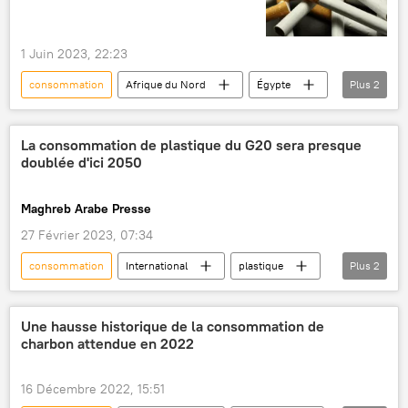
1 Juin 2023, 22:23
consommation
Afrique du Nord
Égypte
Plus
2
Algérie
tabac
La consommation de plastique du G20 sera presque
doublée d'ici 2050
Maghreb Arabe Presse
27 Février 2023, 07:34
consommation
International
plastique
Plus
2
déchets plastiques
sac en plastique
Une hausse historique de la consommation de
charbon attendue en 2022
16 Décembre 2022, 15:51