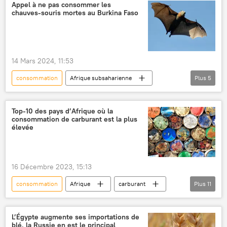
Moyen-Orient
Appel à ne pas consommer les
chauves-souris mortes au Burkina Faso
14 Mars 2024, 11:53
consommation
Afrique subsaharienne
Plus
5
Burkina Faso
maladies
chauve-souris
animaux
Top-10 des pays d’Afrique où la
consommation de carburant est la plus
contamination
élevée
16 Décembre 2023, 15:13
consommation
Afrique
carburant
Plus
11
pétrole
Égypte
Afrique du Sud
Algérie
Nigeria
Maroc
L’Égypte augmente ses importations de
blé, la Russie en est le principal