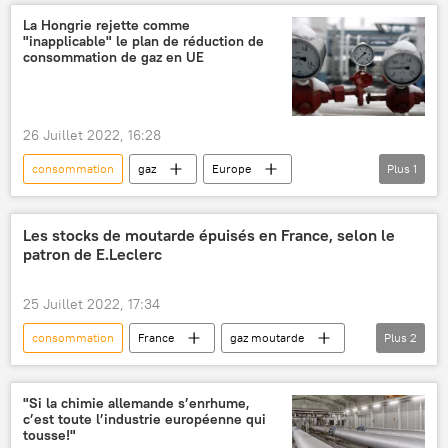
La Hongrie rejette comme
"inapplicable" le plan de réduction de
consommation de gaz en UE
26 Juillet 2022, 16:28
consommation
gaz
Europe
Plus
1
Hongrie
Les stocks de moutarde épuisés en France, selon le
patron de E.Leclerc
25 Juillet 2022, 17:34
consommation
France
gaz moutarde
Plus
2
supermarché
pénuries
"Si la chimie allemande s’enrhume,
c’est toute l’industrie européenne qui
tousse!"