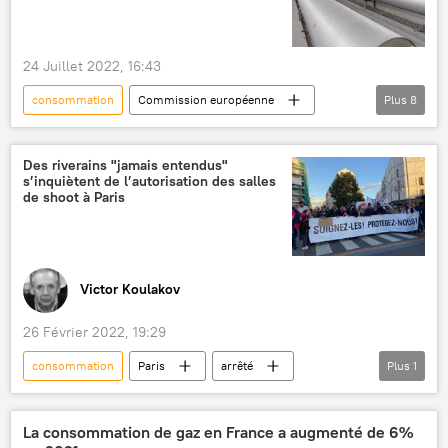
24 Juillet 2022, 16:43
consommation
Commission européenne
Plus
8
Union européenne (UE)
France
Europe
gaz
industrie
Des riverains "jamais entendus"
s’inquiètent de l’autorisation des salles
Agnès Pannier-Runacher
économie
de shoot à Paris
énergie
Victor Koulakov
26 Février 2022, 19:29
consommation
Paris
arrêté
Plus
1
drogue
La consommation de gaz en France a augmenté de 6%