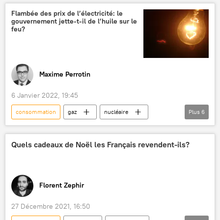
Flambée des prix de l’électricité: le
gouvernement jette-t-il de l’huile sur le
feu?
Maxime Perrotin
6 Janvier 2022, 19:45
consommation
gaz
nucléaire
Plus
6
EDF
électricité
Bruno Le Maire
Union européenne (UE)
industrie
Quels cadeaux de Noël les Français revendent-ils?
gouvernement
France
Florent Zephir
27 Décembre 2021, 16:50