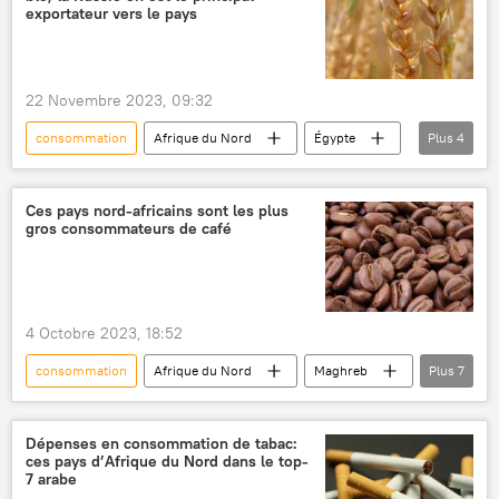
Libye
Angola
Soudan
exportateur vers le pays
Tunisie
Kénya
22 Novembre 2023, 09:32
consommation
Afrique du Nord
Égypte
Plus
4
Russie
blé
récolte
importations
Ces pays nord-africains sont les plus
gros consommateurs de café
4 Octobre 2023, 18:52
consommation
Afrique du Nord
Maghreb
Plus
7
Afrique subsaharienne
Algérie
Éthiopie
café
région MENA
Dépenses en consommation de tabac:
ces pays d’Afrique du Nord dans le top-
pays arabes
budget
7 arabe