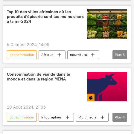
Afrique subsaharienne
Burundi
café
production
Opinion
Top 10 des villes africaines où les
produits d'épicerie sont les moins chers
à la mi-2024
5 Octobre 2024, 14:09
consommation
Afrique
nourriture
Plus
6
vie
Égypte
Botswana
Afrique du Sud
Ouganda
Libye
Consommation de viande dans le
monde et dans la région MENA
20 Août 2024, 21:05
consommation
Infographies
Multimédia
Plus
4
viande
économie
région MENA