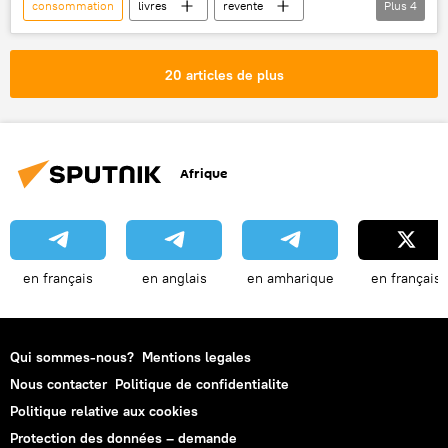
consommation
livres
revente
Plus
4
cadeau
Noël
iPhone
France
20 articles de plus
Afrique
en français
en anglais
en amharique
en français
Qui sommes-nous?
Mentions legales
Nous contacter
Politique de confidentialite
Politique relative aux cookies
Protection des données – demande