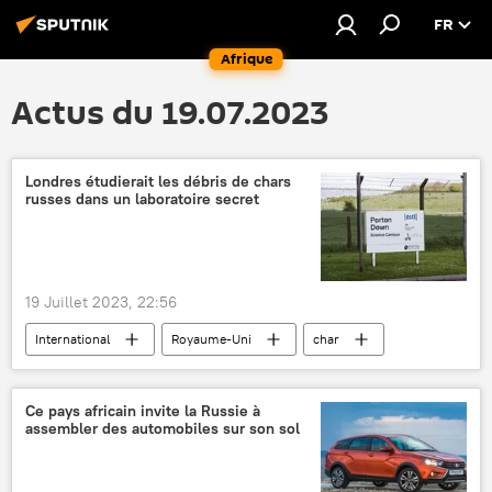
FR
Afrique
Actus du 19.07.2023
Londres étudierait les débris de chars
russes dans un laboratoire secret
19 Juillet 2023, 22:56
International
Royaume-Uni
char
trophée
armements
Porton Down
études
laboratoire
recherche
Ce pays africain invite la Russie à
assembler des automobiles sur son sol
Russie
mise en examen
The Telegraph
armes hypersoniques