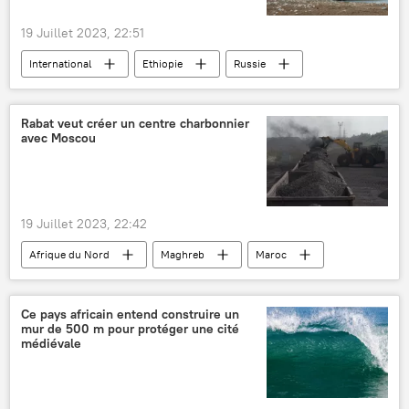
armes russes
19 Juillet 2023, 22:51
International
Ethiopie
Russie
automobile
industrie automobile
AvtoVAZ
localisation de la production
Rabat veut créer un centre charbonnier
avec Moscou
exportations
économie
Afrique de l'Est
Afrique subsaharienne
19 Juillet 2023, 22:42
Afrique du Nord
Maghreb
Maroc
Russie
International
charbon
centre
Ce pays africain entend construire un
mur de 500 m pour protéger une cité
médiévale