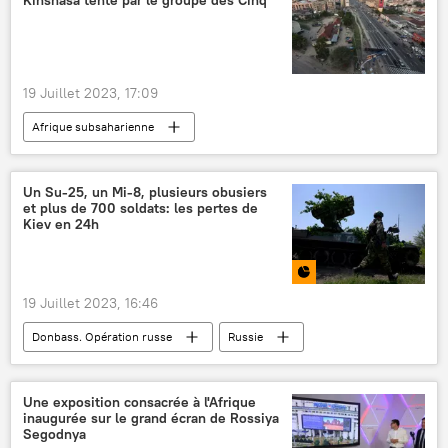
Kinshasa tenté par le groupe des Cinq
ministère russe des Affaires étrangères
Affaire Skripal
19 Juillet 2023, 17:09
Afrique subsaharienne
République démocratique du Congo (RDC)
BRICS
sommet
Un Su-25, un Mi-8, plusieurs obusiers
et plus de 700 soldats: les pertes de
Sommet Russie-Afrique (2019)
Kiev en 24h
indépendance
Sommet des BRICS 2023 en Afrique du Sud
19 Juillet 2023, 16:46
Donbass. Opération russe
Russie
Ukraine
conflit ukrainien
opération militaire
Une exposition consacrée à l'Afrique
inaugurée sur le grand écran de Rossiya
ministère russe de la Défense
bilan
Segodnya