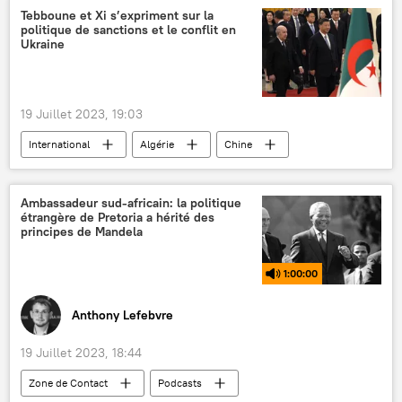
Tebboune et Xi s’expriment sur la
politique de sanctions et le conflit en
Ukraine
19 Juillet 2023, 19:03
International
Algérie
Chine
Abdelmadjid Tebboune
Xi Jinping
sanctions
sécurité nationale
Ambassadeur sud-africain: la politique
étrangère de Pretoria a hérité des
droit international
ONU
principes de Mandela
Charte des Nations unies
déclaration
1:00:00
conflit ukrainien
Maghreb
Anthony Lefebvre
19 Juillet 2023, 18:44
Zone de Contact
Podcasts