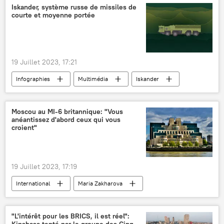
relations économiques
Afrique de l'Est
Iskander, système russe de missiles de
courte et moyenne portée
Corne de l'Afrique
Afrique subsaharienne
accord de coopération
19 Juillet 2023, 17:21
Infographies
Multimédia
Iskander
Iskander-M
missiles
armes russes
Russie
Moscou au MI-6 britannique: "Vous
anéantissez d'abord ceux qui vous
croient"
19 Juillet 2023, 17:19
International
Maria Zakharova
Russie
Richard Moore
MI6
Royaume-Uni
services secrets
"L'intérêt pour les BRICS, il est réel":