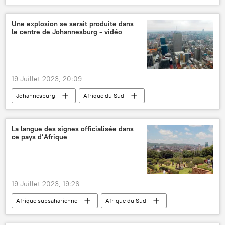
intelligence artificielle
sondage
International
Internet
technologies
Une explosion se serait produite dans
le centre de Johannesburg - vidéo
19 Juillet 2023, 20:09
Johannesburg
Afrique du Sud
explosion
explosion de gaz
Afrique subsaharienne
La langue des signes officialisée dans
ce pays d’Afrique
19 Juillet 2023, 19:26
Afrique subsaharienne
Afrique du Sud
langue
signe
Cyril Ramaphosa