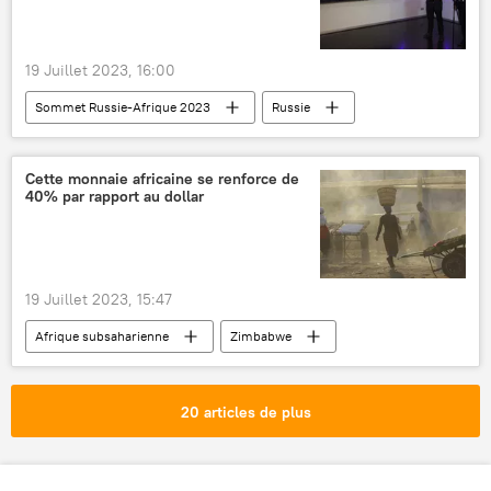
pertes
International
19 Juillet 2023, 16:00
Sommet Russie-Afrique 2023
Russie
Afrique
Rossiya Segodnya
Moscou
exposition
Cette monnaie africaine se renforce de
40% par rapport au dollar
19 Juillet 2023, 15:47
Afrique subsaharienne
Zimbabwe
dollar US
monnaie nationale
monnaie
taux de change
20 articles de plus