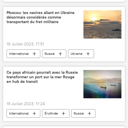
Nelson Mandela
icône
Afrique du Sud
humanité
Moscou: les navires allant en Ukraine
désormais considérés comme
réconciliation
transportant du fret militaire
19 Juillet 2023, 17:51
International
Russie
Ukraine
mer Noire
navires
ministère russe de la Défense
Ce pays africain pourrait avec la Russie
transformer un port sur la mer Rouge
Donbass. Opération russe
en hub de transit
19 Juillet 2023, 17:24
International
Érythrée
Russie
port
mer Rouge
économie