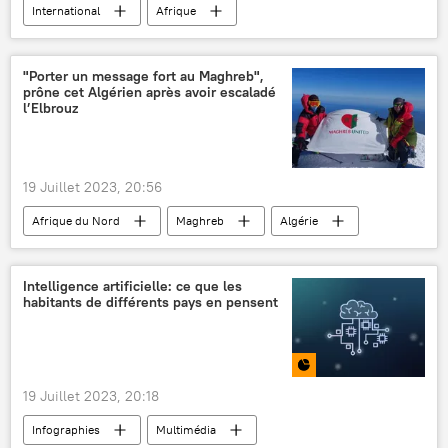
International
Afrique
Afrique subsaharienne
Afrique de l'Est
café
sécheresse
canicule
"Porter un message fort au Maghreb",
prône cet Algérien après avoir escaladé
sécurité alimentaire
hausse
prix
l’Elbrouz
produits alimentaires
économie
réchauffement climatique
19 Juillet 2023, 20:56
Afrique du Nord
Maghreb
Algérie
Elbrouz
alpinisme
message
paix
Sommet Russie-Afrique 2023
Intelligence artificielle: ce que les
habitants de différents pays en pensent
Russie
International
19 Juillet 2023, 20:18
Infographies
Multimédia