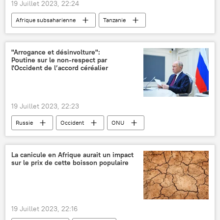
19 Juillet 2023, 22:24
Afrique subsaharienne
Tanzanie
Zanzibar
vague
protection
pont
"Arrogance et désinvolture":
Poutine sur le non-respect par
l'Occident de l’accord céréalier
19 Juillet 2023, 22:23
Russie
Occident
ONU
International
Accord céréalier d’Istanbul (2022)
La canicule en Afrique aurait un impact
sur le prix de cette boisson populaire
Vladimir Poutine
gouvernement russe
mer Noire
19 Juillet 2023, 22:16