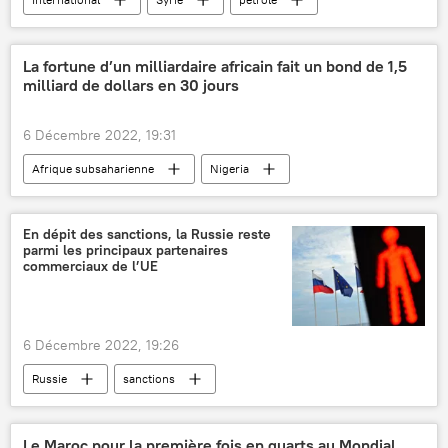
États-Unis
camion-citerne
Irak
La fortune d’un milliardaire africain fait un bond de 1,5
milliard de dollars en 30 jours
6 Décembre 2022, 19:31
Afrique subsaharienne
Nigeria
Aliko Dangote
milliardaires
richesse
bourse
fortune
En dépit des sanctions, la Russie reste
parmi les principaux partenaires
actionnaires
sucre
farine
commerciaux de l’UE
sel
6 Décembre 2022, 19:26
Russie
sanctions
Union européenne (UE)
commerce
exportations
Le Maroc pour la première fois en quarts au Mondial