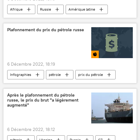
Afrique
Russie
Amérique latine
colonialisme
Plafonnement du prix du pétrole russe
6 Décembre 2022, 18:19
Infographies
pétrole
prix du pétrole
Multimédia
Union européenne (UE)
économie
G7
Australie
Après le plafonnement du pétrole
russe, le prix du brut "a légèrement
produits pétroliers
augmenté"
6 Décembre 2022, 18:12
pétrole
Ukraine
Russie
G7