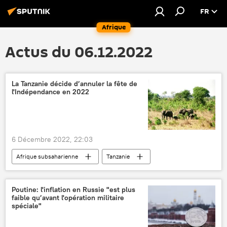
FR
Afrique
Actus du 06.12.2022
La Tanzanie décide d’annuler la fête de
l'Indépendance en 2022
6 Décembre 2022, 22:03
Afrique subsaharienne
Tanzanie
indépendance
annulation
fête nationale
Samiya Suluhu Hassan
Poutine: l'inflation en Russie "est plus
faible qu’avant l'opération militaire
spéciale"