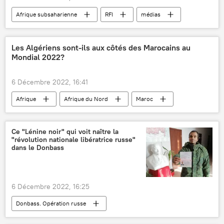
Afrique subsaharienne
RFI
médias
Mali
Burkina Faso
terrorisme
Les Algériens sont-ils aux côtés des Marocains au
Mondial 2022?
6 Décembre 2022, 16:41
Afrique
Afrique du Nord
Maroc
Mondial 2022
Espagne
soutien
Alger
Algérie
Rabat
Ce "Lénine noir" qui voit naître la
"révolution nationale libératrice russe"
politique
diplomatie
dans le Donbass
6 Décembre 2022, 16:25
Donbass. Opération russe
Afrique subsaharienne
Ouganda