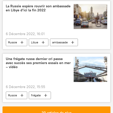
Ukraine
Crimée
communistes
La Russie espère rouvrir son ambassade
en Libye d’ici la fin 2022
6 Décembre 2022, 16:01
Russie
Libye
ambassade
Tripoli (Libye)
Tunisie
Une frégate russe dernier cri passe
avec succès ses premiers essais en mer
– vidéo
6 Décembre 2022, 15:55
Russie
frégate
Admiral Golovko (frégate)
essais
essais en mer
20 articles de plus