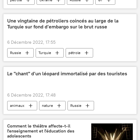
Union européenne (UE)
Une vingtaine de pétroliers coincés au large de la
Turquie sur fond d’embargo sur le brut russe
6 Décembre 2022, 17:55
Russie
Turquie
pétrole
Occident
sanctions
assurance
Bloomberg
Le "chant" d’un léopard immortalisé par des touristes
6 Décembre 2022, 17:48
animaux
nature
Russie
léopard
félins
Extrême-Orient
espèces animales
espèces menacées
Comment le théâtre affecte-t-il
l'enseignement et l'éducation des
espèces biologiques
adolescents