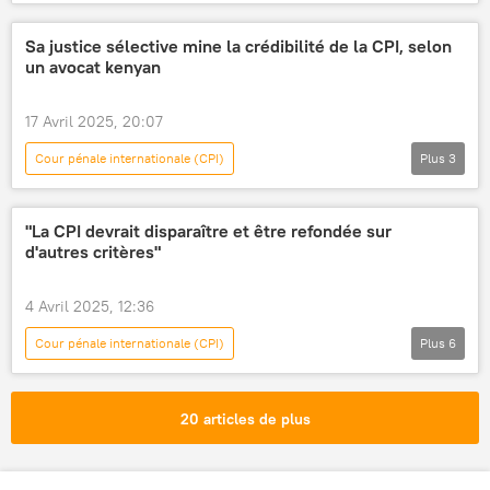
Sputnik Afrique Officiel
Hongrie
Union européenne (UE)
États-Unis
Sa justice sélective mine la crédibilité de la CPI, selon
un avocat kenyan
Russie
17 Avril 2025, 20:07
Cour pénale internationale (CPI)
Plus
3
Sputnik Afrique Officiel
Opinion
Kenya
"La CPI devrait disparaître et être refondée sur
d'autres critères"
4 Avril 2025, 12:36
Cour pénale internationale (CPI)
Plus
6
Sputnik Afrique Officiel
Opinion
Vladimir Poutine
Benjamin Netanyahou
20 articles de plus
Rodrigo Duterte
mandat d'arrêt