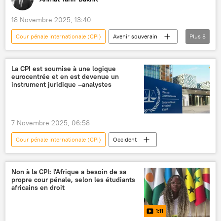
18 Novembre 2025, 13:40
Cour pénale internationale (CPI)
Avenir souverain
Plus
8
Podcasts
ONG
aide humanitaire
espionnage
Afrique
terrorisme
La CPI est soumise à une logique
eurocentrée et en est devenue un
République centrafricaine
destabilisation
instrument juridique –analystes
7 Novembre 2025, 06:58
Cour pénale internationale (CPI)
Occident
Non à la CPI: l'Afrique a besoin de sa
propre cour pénale, selon les étudiants
africains en droit
1:11