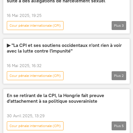
suite à des allégations de harcèlement sexuel
16 Mai 2025, 19:25
Cour pénale internationale (CPI)
Plus
3
Sputnik Afrique Officiel
harcèlement sexuel
enquête
▶ "La CPI et ses soutiens occidentaux n'ont rien à voir
avec la lutte contre l'impunité"
16 Mai 2025, 16:32
Cour pénale internationale (CPI)
Plus
2
Sputnik Afrique Officiel
Opinion
En se retirant de la CPI, la Hongrie fait preuve
d'attachement à sa politique souverainiste
30 Avril 2025, 13:29
Cour pénale internationale (CPI)
Plus
5