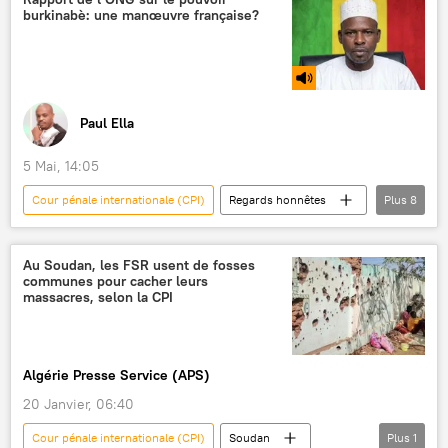
burkinabè: une manœuvre française?
États-Unis
droit international
intervention
Paul Ella
5 Mai, 14:05
Cour pénale internationale (CPI)
Regards honnêtes
Plus
8
Podcasts
ONG
droits humains
Alliance des États du Sahel (AES)
Occident
Au Soudan, les FSR usent de fosses
communes pour cacher leurs
France
Ibrahim Traoré
Burkina Faso
massacres, selon la CPI
Algérie Presse Service (APS)
20 Janvier, 06:40
Cour pénale internationale (CPI)
Soudan
Plus
1