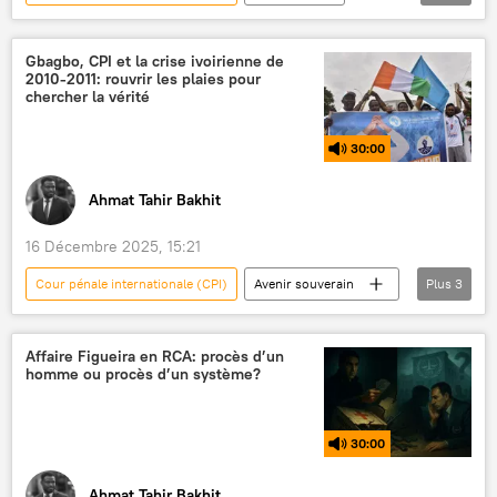
Afrique
Gbagbo, CPI et la crise ivoirienne de
2010-2011: rouvrir les plaies pour
chercher la vérité
30:00
Ahmat Tahir Bakhit
16 Décembre 2025, 15:21
Cour pénale internationale (CPI)
Avenir souverain
Plus
3
Podcasts
Laurent Gbagbo
Situation en Côte d'Ivoire
Affaire Figueira en RCA: procès d’un
homme ou procès d’un système?
30:00
Ahmat Tahir Bakhit