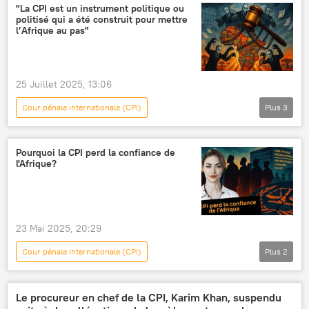
Alliance des États du Sahel (AES)
"La CPI est un instrument politique ou
politisé qui a été construit pour mettre
Union économique et monétaire ouest-africaine (UEMOA)
l’Afrique au pas"
25 Juillet 2025, 13:06
Cour pénale internationale (CPI)
Plus
3
Sputnik Afrique Officiel
Opinion
Afrique
Pourquoi la CPI perd la confiance de
l'Afrique?
23 Mai 2025, 20:29
Cour pénale internationale (CPI)
Plus
2
Sputnik Afrique Officiel
AnnaVirtuelle
Le procureur en chef de la CPI, Karim Khan, suspendu