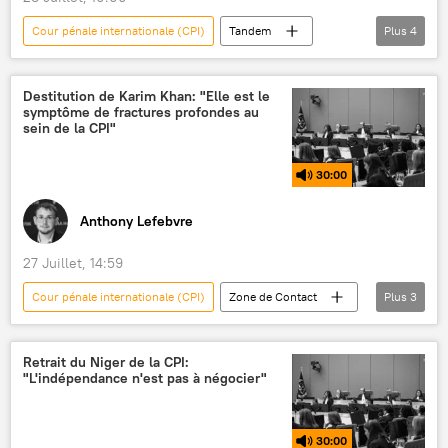
Cour pénale internationale (CPI)
Tandem
Plus
4
Podcasts
Mali
Alliance des États du Sahel (AES)
Niger
Destitution de Karim Khan: "Elle est le
symptôme de fractures profondes au
sein de la CPI"
30:00
Anthony Lefebvre
27 Juillet, 14:59
Cour pénale internationale (CPI)
Zone de Contact
Plus
3
Podcasts
destitution
procureur
Retrait du Niger de la CPI:
"L'indépendance n'est pas à négocier"
30:00