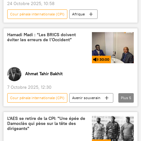
24 Octobre 2025, 10:58
Cour pénale internationale (CPI)
Afrique
Hamadi Madi : “Les BRICS doivent
éviter les erreurs de l’Occident”
30:00
Ahmat Tahir Bakhit
7 Octobre 2025, 12:30
Cour pénale internationale (CPI)
Avenir souverain
Plus
5
BRICS
Russie
Afrique
Comores
Podcasts
L'AES se retire de la CPI: "Une épée de
Damoclès qui pèse sur la tête des
dirigeants"