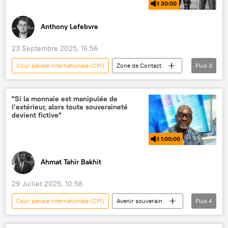
30:00
Anthony Lefebvre
23 Septembre 2025, 16:56
Cour pénale internationale (CPI)
Zone de Contact
Plus
3
Podcasts
Alliance des États du Sahel (AES)
Sahel
"Si la monnaie est manipulée de
l’extérieur, alors toute souveraineté
devient fictive"
1:00:00
Ahmat Tahir Bakhit
29 Juillet 2025, 10:58
Cour pénale internationale (CPI)
Avenir souverain
Plus
4
Podcasts
Burkina Faso