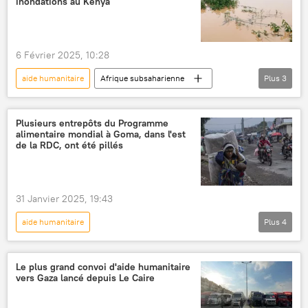
inondations au Kenya
6 Février 2025, 10:28
aide humanitaire
Afrique subsaharienne
Plus
3
Kenya
inondation
Biélorussie
Plusieurs entrepôts du Programme
alimentaire mondial à Goma, dans l'est
de la RDC, ont été pillés
31 Janvier 2025, 19:43
aide humanitaire
Plus
4
République démocratique du Congo (RDC)
Goma
Le plus grand convoi d'aide humanitaire
vers Gaza lancé depuis Le Caire
PAM (Programme alimentaire mondial)
pillage