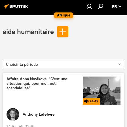
FR
Afrique
aide humanitaire
Choisir la période
Affaire Anna Novikova: "C'est une
situation qui, pour moi, est
scandaleuse"
24:42
Anthony Lefebvre
17 Juillet, 09:18