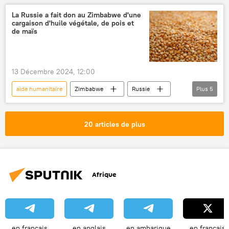
La Russie a fait don au Zimbabwe d'une
cargaison d'huile végétale, de pois et
de maïs
13 Décembre 2024, 12:00
aide humanitaire
Zimbabwe
Russie
Plus
5
Don
maïs
petit pois
Afrique
Afrique subsaharienne
20 articles de plus
Afrique
en français
en anglais
en amharique
en français