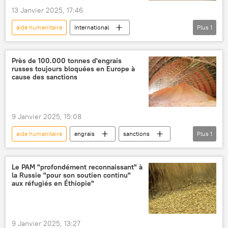
13 Janvier 2025, 17:46
aide humanitaire
International
Plus
1
Burkina Faso
Algérie
Près de 100.000 tonnes d'engrais
russes toujours bloquées en Europe à
cause des sanctions
9 Janvier 2025, 15:08
aide humanitaire
engrais
sanctions
Plus
1
sécurité alimentaire
Le PAM "profondément reconnaissant" à
la Russie "pour son soutien continu"
aux réfugiés en Éthiopie"
9 Janvier 2025, 13:27