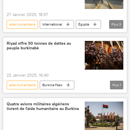
27 Janvier 2025, 18:57
aide humanitaire
International
Égypte
Plus
3
Gaza
Bande de Gaza
convois humanitaires
Riyad offre 50 tonnes de dattes au
peuple burkinabè
22 Janvier 2025, 16:40
aide humanitaire
Burkina Faso
Plus
1
Arabie Saoudite
Quatre avions militaires algériens
livrent de l'aide humanitaire au Burkina