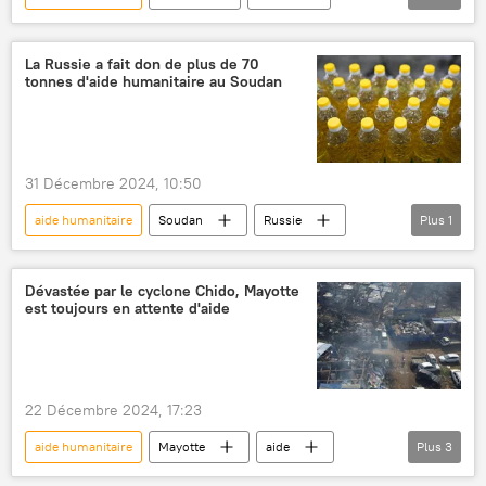
ONU
Conseil de sécurité de l'Onu
La Russie a fait don de plus de 70
tonnes d'aide humanitaire au Soudan
31 Décembre 2024, 10:50
aide humanitaire
Soudan
Russie
Plus
1
tournesol
Dévastée par le cyclone Chido, Mayotte
est toujours en attente d'aide
22 Décembre 2024, 17:23
aide humanitaire
Mayotte
aide
Plus
3
France
cyclone
Bruno Retailleau