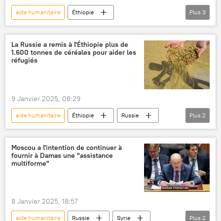
aide humanitaire
Éthiopie
Plus
3
PAM (Programme alimentaire mondial)
Russie
céréales
La Russie a remis à l'Éthiopie plus de
1.600 tonnes de céréales pour aider les
réfugiés
9 Janvier 2025, 08:29
aide humanitaire
Éthiopie
Russie
Plus
2
PAM (Programme alimentaire mondial)
céréales
Moscou a l'intention de continuer à
fournir à Damas une "assistance
multiforme"
8 Janvier 2025, 18:57
aide humanitaire
Russie
Syrie
Plus
2