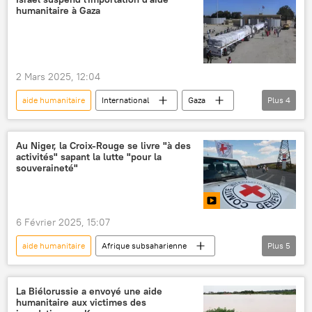
humanitaire à Gaza
2 Mars 2025, 12:04
aide humanitaire
International
Gaza
Plus
4
Bande de Gaza
Israël
conflit israélo-palestinien
Au Niger, la Croix-Rouge se livre "à des
activités" sapant la lutte "pour la
convois humanitaires
souveraineté"
6 Février 2025, 15:07
aide humanitaire
Afrique subsaharienne
Plus
5
Niger
Comité international de la Croix-Rouge (CICR)
La Biélorussie a envoyé une aide
humanitaire aux victimes des
médecine
ONG
Opinion