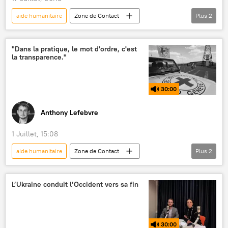
aide humanitaire
Zone de Contact
Plus
2
Podcasts
France
justice
"Dans la pratique, le mot d'ordre, c'est
la transparence."
30:00
Anthony Lefebvre
1 Juillet, 15:08
aide humanitaire
Zone de Contact
Plus
2
Podcasts
Comité international de la Croix-Rouge (CICR)
L’Ukraine conduit l’Occident vers sa fin
République centrafricaine
30:00