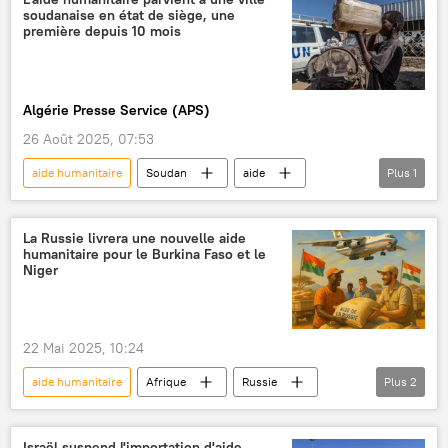
soudanaise en état de siège, une
Cour pénale internationale (CPI)
première depuis 10 mois
République centrafricaine
destabilisation
Algérie Presse Service (APS)
26 Août 2025, 07:53
aide humanitaire
Soudan
aide
Plus
1
Afrique
La Russie livrera une nouvelle aide
humanitaire pour le Burkina Faso et le
Niger
22 Mai 2025, 10:24
aide humanitaire
Afrique
Russie
Plus
2
Niger
Burkina Faso
Israël suspend l'importation d'aide