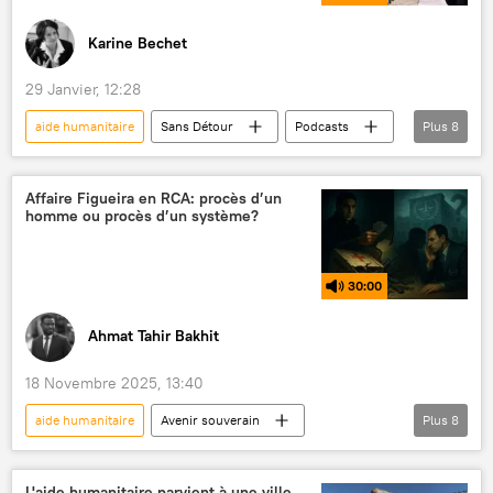
Karine Bechet
29 Janvier, 12:28
aide humanitaire
Sans Détour
Podcasts
Plus
8
politique
Actualités
États-Unis
Abou Dhabi
négociations
Affaire Figueira en RCA: procès d’un
homme ou procès d’un système?
Émirats Arabes Unis
conflit ukrainien
Estonie
30:00
Ahmat Tahir Bakhit
18 Novembre 2025, 13:40
aide humanitaire
Avenir souverain
Plus
8
Podcasts
ONG
espionnage
Afrique
terrorisme
L'aide humanitaire parvient à une ville