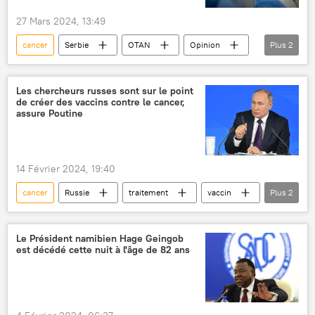
27 Mars 2024, 13:49
cancer
Serbie
OTAN
Opinion
Plus
2
uranium appauvri
santé publique
Les chercheurs russes sont sur le point
de créer des vaccins contre le cancer,
assure Poutine
14 Février 2024, 19:40
cancer
Russie
traitement
vaccin
Plus
2
médecine
prévention
Le Président namibien Hage Geingob
est décédé cette nuit à l'âge de 82 ans