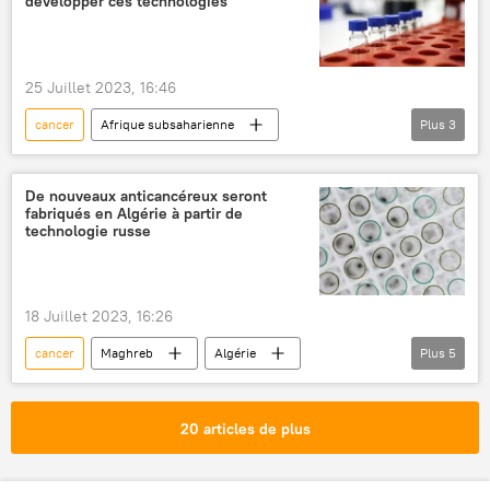
développer ces technologies
partage
expérience
traitement
oncologie
25 Juillet 2023, 16:46
Sommet des BRICS 2023 en Afrique du Sud
cancer
Afrique subsaharienne
Plus
3
Afrique du Sud
médecine
nucléaire
De nouveaux anticancéreux seront
fabriqués en Algérie à partir de
technologie russe
18 Juillet 2023, 16:26
cancer
Maghreb
Algérie
Plus
5
Afrique subsaharienne
médicaments
médecine
traitement
20 articles de plus
pharmaceutique