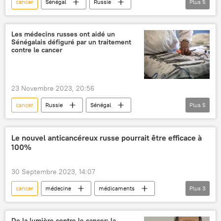
cancer
Sénégal
Russie
Plus
5
médecine
chirurgie
Krasnodar
greffe du visage
albinos
Les médecins russes ont aidé un
Sénégalais défiguré par un traitement
Afrique subsaharienne
contre le cancer
23 Novembre 2023, 20:56
cancer
Russie
Sénégal
Plus
5
médecine
greffe du visage
albinos
chirurgie
Afrique subsaharienne
Le nouvel anticancéreux russe pourrait être efficace à
100%
Krasnodar
30 Septembre 2023, 14:07
cancer
médecine
médicaments
Plus
3
traitement
Sergueï Sobianine
Moscou
De la lumière contre le cancer: la