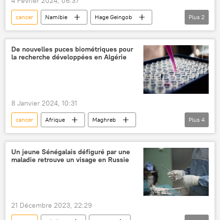
4 Février 2024, 06:37
cancer
Namibie
Hage Geingob
Plus
2
décès
président
De nouvelles puces biométriques pour
la recherche développées en Algérie
8 Janvier 2024, 10:31
cancer
Afrique
Maghreb
Plus
4
Algérie
Afrique du Nord
recherches
médecine
Un jeune Sénégalais défiguré par une
maladie retrouve un visage en Russie
biotechnologies
21 Décembre 2023, 22:29