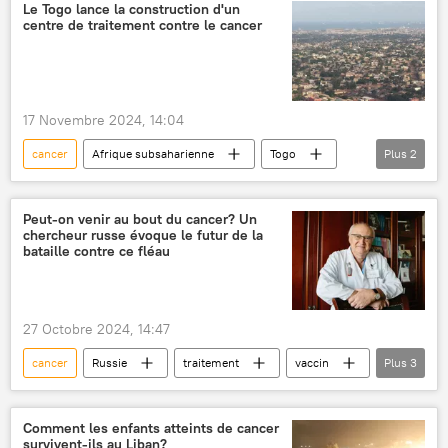
Le Togo lance la construction d'un
centre de traitement contre le cancer
17 Novembre 2024, 14:04
cancer
Afrique subsaharienne
Togo
Plus
2
médecine
santé
Peut-on venir au bout du cancer? Un
chercheur russe évoque le futur de la
bataille contre ce fléau
27 Octobre 2024, 14:47
cancer
Russie
traitement
vaccin
Plus
3
technologies
recherche
Opinion
Comment les enfants atteints de cancer
survivent-ils au Liban?