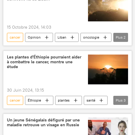
15 Octobre 2024, 14:03
cancer
Opinion
Liban
oncologie
Plus
2
traitement
enfants
Les plantes d'Éthiopie pourraient aider
à combattre le cancer, montre une
étude
30 Juin 2024, 13:15
cancer
Éthiopie
plantes
santé
Plus
3
recherche
médecine
étude
Un jeune Sénégalais défiguré par une
maladie retrouve un visage en Russie