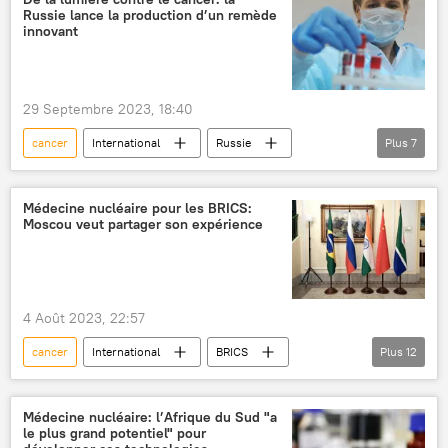
Russie lance la production d’un remède
innovant
29 Septembre 2023, 18:40
cancer
International
Russie
Plus
7
médicaments
Sergueï Sobianine
traitement
santé
thérapie
Médecine nucléaire pour les BRICS:
Moscou veut partager son expérience
innovations
lumière
4 Août 2023, 22:57
cancer
International
BRICS
Plus
12
Durban
Afrique
Afrique du Sud
Afrique subsaharienne
santé
Médecine nucléaire: l’Afrique du Sud "a
le plus grand potentiel" pour
médecine
ministère russe de la Santé