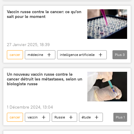
Vaccin russe contre le cancer: ce qu'on
sait pour le moment
27 Janvier 2025, 18:39
cancer
médecine
intelligence artificielle
Plus
3
santé
santé publique
recherches
Un nouveau vaccin russe contre le
cancer détruit les métastases, selon un
biologiste russe
1 Décembre 2024, 13:04
cancer
vaccin
Russie
étude
Plus
1
médecine