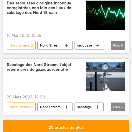
Sabotage des gazoducs Nord Stream
Des secousses d'origine inconnue
enregistrées non loin des lieux de
Nord Stream
sabotage des Nord Stream
Les États-Unis vs le projet de gazoduc Nord Stream 2 (2018)
16 Mai 2023, 13:59
Nord Stream 2
Nord Stream
secousse
Plus
5
mer Baltique
Sabotage des gazoducs Nord Stream
Sabotage des Nord Stream: l'objet
repéré près du gazoduc identifié
International
Danemark
Groenland
29 Mars 2023, 16:00
Nord Stream 2
Nord Stream
sabotage
Plus
5
Vladimir Poutine
Sabotage des gazoducs Nord Stream
20 articles de plus