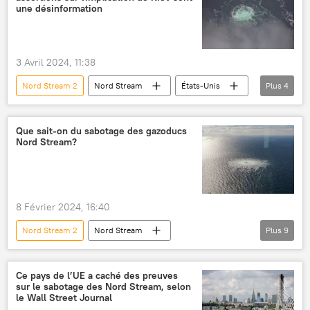
une désinformation
3 Avril 2024, 11:38
Nord Stream 2
Nord Stream
États-Unis
Plus
4
Russie
Ukraine
sabotage
explosion
Que sait-on du sabotage des gazoducs
Nord Stream?
8 Février 2024, 16:40
Nord Stream 2
Nord Stream
Plus
9
Sabotage des gazoducs Nord Stream
enquête
Allemagne
Suède
Ce pays de l’UE a caché des preuves
sur le sabotage des Nord Stream, selon
Denmark
Russie
le Wall Street Journal