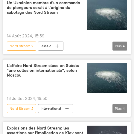
Russie
Sergueï Narychkine
Un Ukrainien membre d'un commando
de plongeurs serait à l’origine du
Nord Stream
sabotage des Nord Stream
Sabotage des gazoducs Nord Stream
États-Unis
Allemagne
International
14 Août 2024, 15:59
Nord Stream 2
Russie
Plus
4
Sabotage des gazoducs Nord Stream
Nord Stream
Nord Stream 2 AG
L'affaire Nord Stream close en Suède:
"une collusion internationale", selon
sabotage
Moscou
13 Juillet 2024, 19:50
Nord Stream 2
International
Plus
4
Sabotage des gazoducs Nord Stream
Maria Zakharova
Suède
enquête
Explosions des Nord Stream: les
assertions sur l'implication de Kiev sont