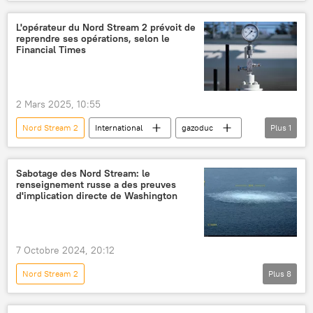
Sabotage des gazoducs Nord Stream
Nord Stream
Tucker Carlson
L'opérateur du Nord Stream 2 prévoit de
reprendre ses opérations, selon le
Vladimir Poutine
International
Financial Times
sabotage
Russie
2 Mars 2025, 10:55
Nord Stream 2
International
gazoduc
Plus
1
Arthur Matthias Warnig
Sabotage des Nord Stream: le
renseignement russe a des preuves
d'implication directe de Washington
7 Octobre 2024, 20:12
Nord Stream 2
Plus
8
Service de renseignement extérieur de Russie (SVR)