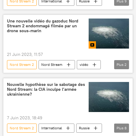
Nord Stream 2
International
Russie
Plus
9
Nord Stream
attentat
explosifs
Allemagne
Danemark
Suède
Une nouvelle vidéo du gazoduc Nord
Stream 2 endommagé filmée par un
Sabotage des gazoducs Nord Stream
drone sous-marin
Enquête
ONU
21 Juin 2023, 11:57
Nord Stream 2
Nord Stream
vidéo
Plus
2
explosion
Sabotage des gazoducs Nord Stream
Nouvelle hypothèse sur le sabotage des
Nord Stream: la CIA inculpe l’armée
ukrainienne?
7 Juin 2023, 18:49
Nord Stream 2
International
Russie
Plus
8