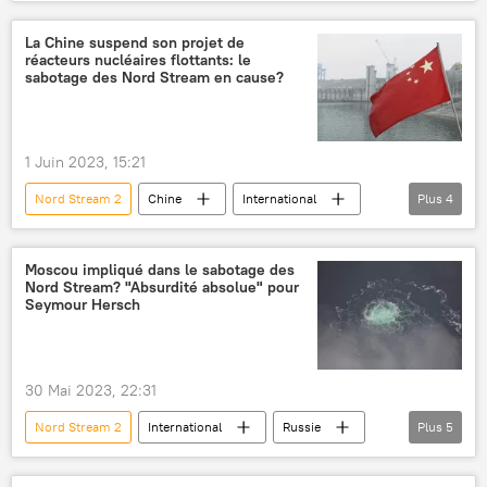
États-Unis
Nord Stream
Sabotage des gazoducs Nord Stream
CIA
La Chine suspend son projet de
réacteurs nucléaires flottants: le
Forces armées
Washington Post
sabotage des Nord Stream en cause?
Washington
Seymour Hersh
1 Juin 2023, 15:21
Nord Stream 2
Chine
International
Plus
4
Nord Stream
sabotage
centrale nucléaire
sécurité
Moscou impliqué dans le sabotage des
Nord Stream? "Absurdité absolue" pour
Seymour Hersch
30 Mai 2023, 22:31
Nord Stream 2
International
Russie
Plus
5
Seymour Hersh
États-Unis