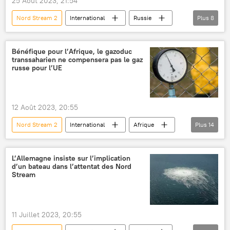
25 Août 2023, 21:54
Nord Stream 2
International
Russie
Plus
8
Nord Stream
Sabotage des gazoducs Nord Stream
Bénéfique pour l’Afrique, le gazoduc
transsaharien ne compensera pas le gaz
Allemagne
russe pour l’UE
ZDF (chaîne de télévision allemande)
Enquête
attentat
explosifs
yacht
12 Août 2023, 20:55
Nord Stream 2
International
Afrique
Plus
14
Afrique subsaharienne
Afrique du Nord
Maghreb
Algérie
Nigeria
L’Allemagne insiste sur l’implication
d’un bateau dans l’attentat des Nord
Niger
gaz
gazoduc
Stream
crise économique
énergie
Union européenne (UE)
Italie
11 Juillet 2023, 20:55
France
Trans-Saharan Gas-Pipeline (TSGP)