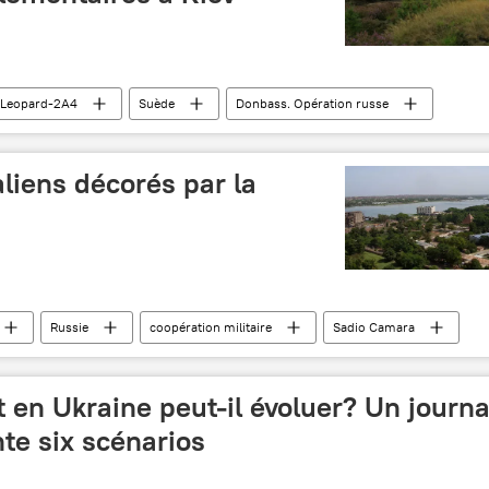
Leopard-2A4
Suède
Donbass. Opération russe
és
Portugal
Canada
liens décorés par la
Russie
coopération militaire
Sadio Camara
décoration
médaille
 en Ukraine peut-il évoluer? Un journa
te six scénarios