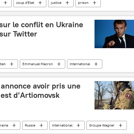
coup d'Etat
justice
prison
ur le conflit en Ukraine
 sur Twitter
tien
Emmanuel Macron
International
annonce avoir pris une
uest d’Artiomovsk
raine
Russie
International
Groupe Wagner