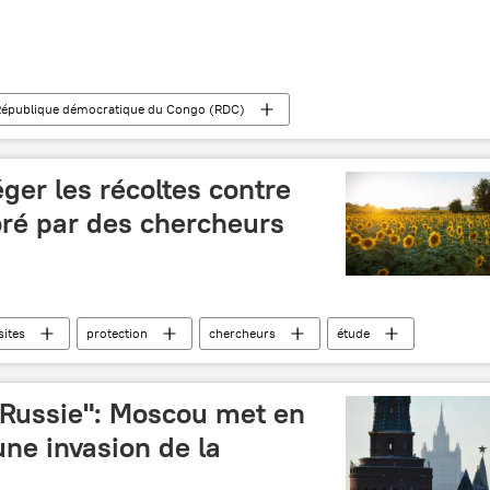
République démocratique du Congo (RDC)
er les récoltes contre
oré par des chercheurs
sites
protection
chercheurs
étude
 Russie": Moscou met en
une invasion de la