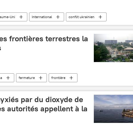
aume-Uni
International
conflit ukrainien
s frontières terrestres la
s
ia
fermeture
frontière
yxiés par du dioxyde de
s autorités appellent à la