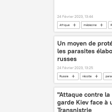
24 Février 2023, 13:44
Afrique
médecine
Un moyen de protég
les parasites élab
russes
24 Février 2023, 13:25
Russie
récolte
para
"Attaque contre la
garde Kiev face à 
Transnistrie