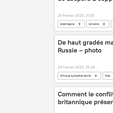
24 Février 2023, 21:20
Allemagne
Ukraine
International
véhicules blind
De haut gradés ma
Russie – photo
24 Février 2023, 20:24
Afrique subsaharienne
Mali
Jour du défenseur de la Patrie (Russie)
Comment le conflit
britannique présen