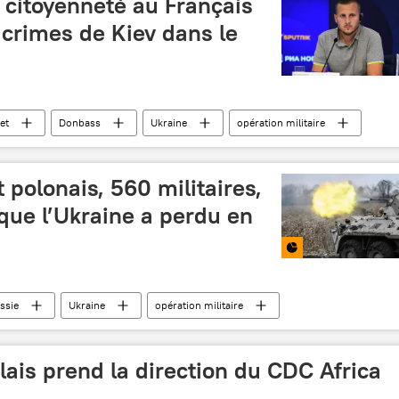
 citoyenneté au Français
crimes de Kiev dans le
et
Donbass
Ukraine
opération militaire
 polonais, 560 militaires,
que l’Ukraine a perdu en
ssie
Ukraine
opération militaire
er)
Pologne
États-Unis
Donbass
e de Donetsk (RPD)
Multimédia
ais prend la direction du CDC Africa