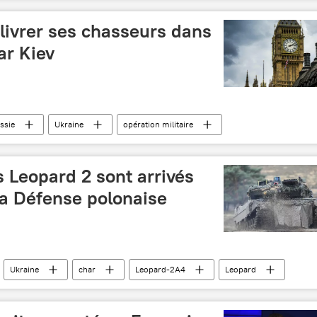
)
contrôle
livrer ses chasseurs dans
ar Kiev
ssie
Ukraine
opération militaire
Pologne
Londres
chasseur
Kiev
 Leopard 2 sont arrivés
la Défense polonaise
Ukraine
char
Leopard-2A4
Leopard