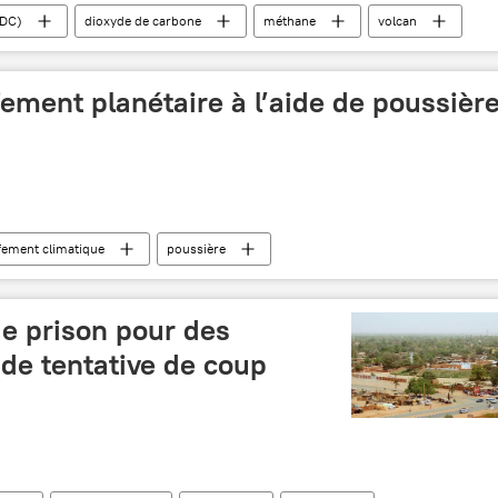
RDC)
dioxyde de carbone
méthane
volcan
sement de terrain
Afrique
Afrique subsaharienne
fement planétaire à l’aide de poussièr
fement climatique
poussière
de prison pour des
 de tentative de coup