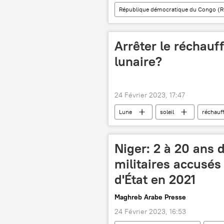
République démocratique du Congo (
danger
séisme
glis
Arrêter le réchauf
lunaire?
24 Février 2023, 17:47
Lune
soleil
réchauf
Niger: 2 à 20 ans 
militaires accusés
d'État en 2021
Maghreb Arabe Presse
24 Février 2023, 16:53