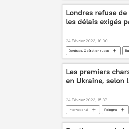
République populaire de Donetsk (RPD
Londres refuse de 
les délais exigés p
24 Février 2023, 16:00
Donbass. Opération russe
Ru
Eurofighter Typhoon (avion)
Les premiers chars
en Ukraine, selon 
24 Février 2023, 15:37
International
Pologne