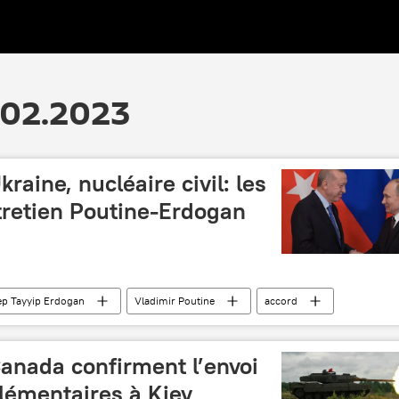
.02.2023
kraine, nucléaire civil: les
ntretien Poutine-Erdogan
ep Tayyip Erdogan
Vladimir Poutine
accord
entretien
Canada confirment l’envoi
lémentaires à Kiev