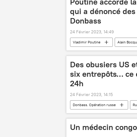
Poutine accorde la
qui a dénoncé des 
Donbass
24 Février 2023, 14:49
Vladimir Poutine
Alain Bocqu
Des obusiers US et
six entrepôts… ce 
24h
24 Février 2023, 14:15
Donbass. Opération russe
Ru
militaires russes
M777 (obusi
Donetsk
République populair
Un médecin congol