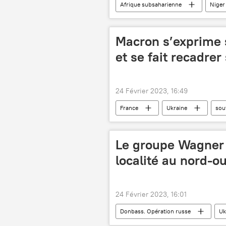
Afrique subsaharienne
Niger
peine de prison
Macron s’exprime s
et se fait recadrer
24 Février 2023, 16:49
France
Ukraine
sou
Le groupe Wagner 
localité au nord-o
24 Février 2023, 16:01
Donbass. Opération russe
Uk