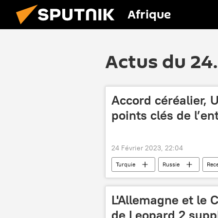
Afrique
Actus du 24
Accord céréalier, U
points clés de l’e
24 Février 2023, 22:04
Turquie
Russie
Rec
céréales
nucléaire
L'Allemagne et le 
de Leopard 2 supp