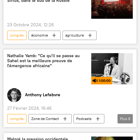
Sirius, dans le sud de la Russie
23 Octobre 2024, 12:26
congrès
économie
agriculture
Nathalie Yamb: "Ce qu'il se passe au
Sahel est la meilleure preuve de
l'émergence africaine"
1:00:00
Anthony Lefebvre
27 Février 2024, 16:46
congrès
Zone de Contact
Podcasts
Plus
8
Russie
amitié
coopération
informations
Occident
Malgré la pression occidentale,