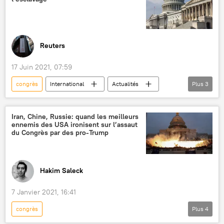
Reuters
17 Juin 2021, 07:59
congrès
International
Actualités
Plus
3
États-Unis
esclavage
jours fériés
Iran, Chine, Russie: quand les meilleurs
ennemis des USA ironisent sur l’assaut
du Congrès par des pro-Trump
Hakim Saleck
7 Janvier 2021, 16:41
congrès
Plus
4
Le Congrès US envahi par des manifestants