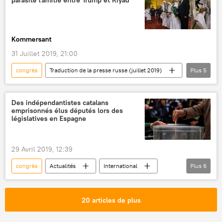
armes nucléaires
Donald Trump
Twitter
Nouveau-Mexique
Dick Cheney
Kommersant
31 Juillet 2019, 21:00
congrès
Traduction de la presse russe (juillet 2019)
Plus
5
Lu dans la presse
Opinion
Arabie Saoudite
États-Unis
Des indépendantistes catalans
emprisonnés élus députés lors des
armes nucléaires
législatives en Espagne
29 Avril 2019, 12:39
congrès
Actualités
International
Plus
6
Espagne
Madrid
Catalogne
parlement
élections législatives
20 articles de plus
Crise politique catalane