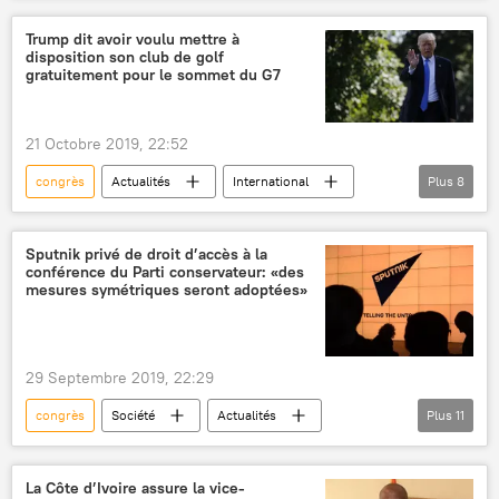
Actualités
International
Trump dit avoir voulu mettre à
disposition son club de golf
Donald Trump
présidentielle américaine 2020
gratuitement pour le sommet du G7
21 Octobre 2019, 22:52
congrès
Actualités
International
Plus
8
Donald Trump
sommet
G7
golf
États-Unis
Miami
Sputnik privé de droit d’accès à la
conférence du Parti conservateur: «des
présidence américaine
mesures symétriques seront adoptées»
Congrès des États-Unis
29 Septembre 2019, 22:29
congrès
Société
Actualités
Plus
11
Boris Johnson
Parti conservateur (Royaume-Uni)
La Côte d’Ivoire assure la vice-