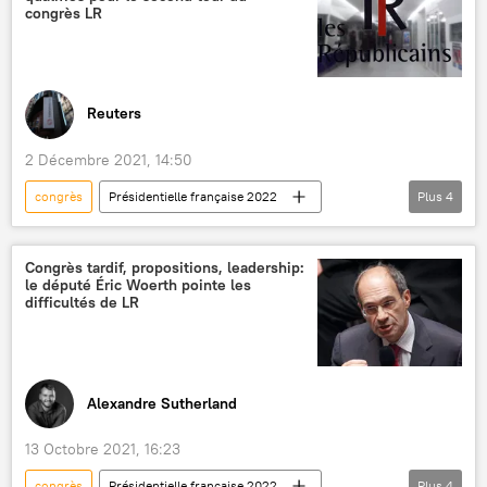
congrès LR
Reuters
2 Décembre 2021, 14:50
congrès
Présidentielle française 2022
Plus
4
Les Républicains (LR)
Xavier Bertrand
Eric Ciotti
Valérie Pécresse
Congrès tardif, propositions, leadership:
le député Éric Woerth pointe les
difficultés de LR
Alexandre Sutherland
13 Octobre 2021, 16:23
congrès
Présidentielle française 2022
Plus
4