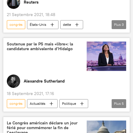
Reuters
21 Septembre 2021, 18:48
congrès
États-Unis
dette
Plus
3
Chambre des représentants des Etats-Unis
Nancy Pelosi
International
Soutenue par le PS mais «libre»: la
candidature ambivalente d’Hidalgo
Alexandre Sutherland
18 Septembre 2021, 17:16
congrès
Actualités
Politique
Plus
5
Anne Hidalgo
Présidentielle française 2022
Parti socialiste français (PS)
Olivier Faure
Le Congrès américain déclare un jour
férié pour commémorer la fin de
France
l’esclavage