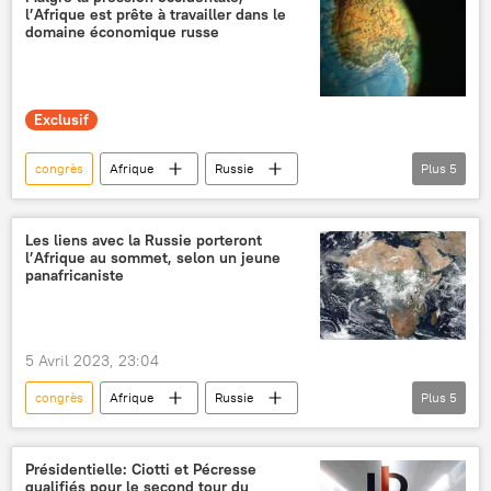
l’Afrique est prête à travailler dans le
panafricanisme
forum
domaine économique russe
monde multipolaire
Exclusif
congrès
Afrique
Russie
Plus
5
sommet
Sergueï Lavrov
Occident
économie
Opinion
International
Les liens avec la Russie porteront
l’Afrique au sommet, selon un jeune
panafricaniste
5 Avril 2023, 23:04
congrès
Afrique
Russie
Plus
5
International
relations
Sputnik
Opinion
Occident
Présidentielle: Ciotti et Pécresse
qualifiés pour le second tour du