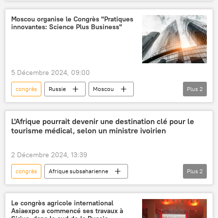
Moscou organise le Congrès "Pratiques
innovantes: Science Plus Business"
5 Décembre 2024, 09:00
congrès
Russie
Moscou
Plus
2
business
innovations
Université d'État Lomonossov de Moscou (MGU)
L'Afrique pourrait devenir une destination clé pour le
tourisme médical, selon un ministre ivoirien
2 Décembre 2024, 13:39
congrès
Afrique subsaharienne
Plus
2
médecine
tourisme
ministre
Le congrès agricole international
Asiaexpo a commencé ses travaux à