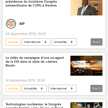
présidence du troisième Congrès
Parti travailliste (Royaume-Uni)
Brexit
extraordinaire de l’UPU à Genève
Vladimir Poutine
Dmitri Peskov
Margarita Simonian
Manchester
AIP
crise politique
Londres
ambassade de Russie au Royaume-Uni
24 Septembre 2019, 13:00
congrès
International
Actualités
Plus
3
Côte d'Ivoire
Suisse
Afrique
La vidéo de campagne d’une ex-agent
de la CIA dans le style de «James
Bond»
14 Septembre 2019, 16:34
congrès
Actualités
International
Plus
11
CIA
James Bond
États-Unis
campagne
Valeria Plame
agent
Technologies nucléaires: le Congrès
parasite l'amitié entre Trump et Riyad