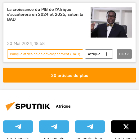
La croissance du PIB de l'Afrique
s'accélérera en 2024 et 2025, selon la
BAD
30 Mai 2024, 18:58
Banque africaine de développement (BAD)
Afrique
Plus
3
PIB
croissance économique
Akinwumi Adesina
20 articles de plus
Afrique
en français
en anglais
en amharique
en français