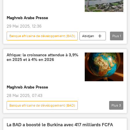
Maghreb Arabe Presse
29 Mai 2025, 12:36
Banque africaine de développement (BAD)
Abidjan
Plus
1
élections
Afrique: la croissance attendue à 3,9%
en 2025 et à 4% en 2026
Maghreb Arabe Presse
28 Mai 2025, 07:43
Banque africaine de développement (BAD)
Plus
3
croissance
croissance économique
Afrique
La BAD a boosté le Burkina avec 417 milliards FCFA