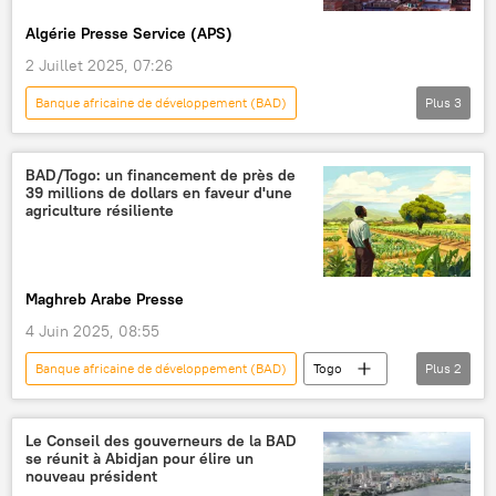
Algérie Presse Service (APS)
2 Juillet 2025, 07:26
Banque africaine de développement (BAD)
Plus
3
Johannesburg
Afrique du Sud
Afrique subsaharienne
BAD/Togo: un financement de près de
39 millions de dollars en faveur d'une
agriculture résiliente
Maghreb Arabe Presse
4 Juin 2025, 08:55
Banque africaine de développement (BAD)
Togo
Plus
2
agriculture
financement
Le Conseil des gouverneurs de la BAD
se réunit à Abidjan pour élire un
nouveau président