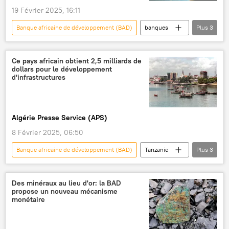
19 Février 2025, 16:11
Banque africaine de développement (BAD)
banques
Plus
3
Afrique subsaharienne
fonds
crédit
Ce pays africain obtient 2,5 milliards de
dollars pour le développement
d'infrastructures
Algérie Presse Service (APS)
8 Février 2025, 06:50
Banque africaine de développement (BAD)
Tanzanie
Plus
3
Afrique
financement
infrastructure
Des minéraux au lieu d'or: la BAD
propose un nouveau mécanisme
monétaire