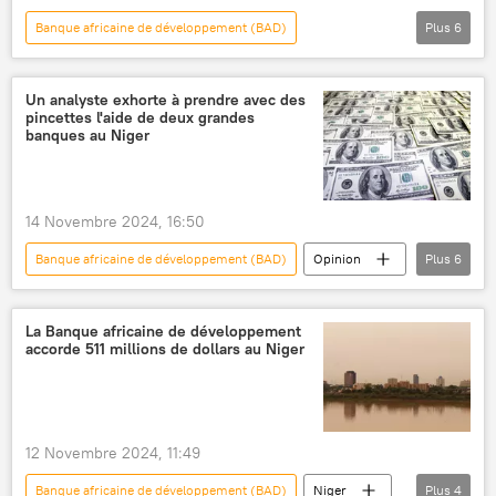
Banque africaine de développement (BAD)
Plus
6
Afrique subsaharienne
Zimbabwe
dette
expropriation
fermiers
Un analyste exhorte à prendre avec des
pincettes l'aide de deux grandes
indemnisation
banques au Niger
14 Novembre 2024, 16:50
Banque africaine de développement (BAD)
Opinion
Plus
6
Niger
Alliance des États du Sahel (AES)
Communauté économique des États d'Afrique de l'Ouest (CEDEAO)
La Banque africaine de développement
accorde 511 millions de dollars au Niger
BRICS
Chine
Banque mondiale (BM)
12 Novembre 2024, 11:49
Banque africaine de développement (BAD)
Niger
Plus
4