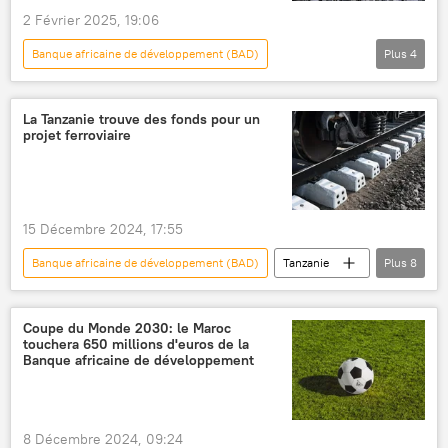
2 Février 2025, 19:06
Banque africaine de développement (BAD)
Plus
4
monnaie
étalon or
minerais
fluctuations
investissements
La Tanzanie trouve des fonds pour un
projet ferroviaire
15 Décembre 2024, 17:55
Banque africaine de développement (BAD)
Tanzanie
Plus
8
Afrique subsaharienne
chemin de fer
Rwanda
Burundi
Coupe du Monde 2030: le Maroc
touchera 650 millions d'euros de la
République démocratique du Congo (RDC)
Banque africaine de développement
Ouganda
fonds
financement
8 Décembre 2024, 09:24