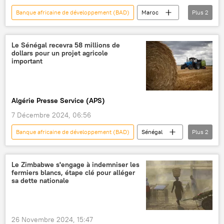
Banque africaine de développement (BAD)
Maroc
Plus
2
football
compétition
Le Sénégal recevra 58 millions de
dollars pour un projet agricole
important
Algérie Presse Service (APS)
7 Décembre 2024, 06:56
Banque africaine de développement (BAD)
Sénégal
Plus
2
agriculture
Afrique
Le Zimbabwe s'engage à indemniser les
fermiers blancs, étape clé pour alléger
sa dette nationale
26 Novembre 2024, 15:47