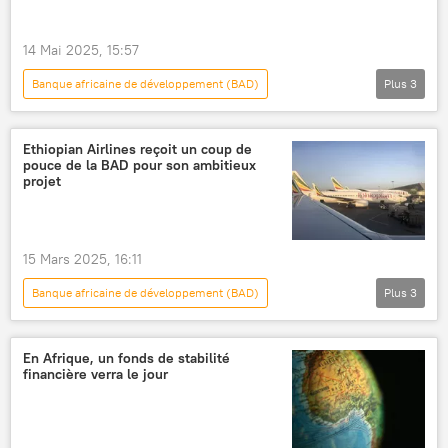
14 Mai 2025, 15:57
Banque africaine de développement (BAD)
Plus
3
Sputnik Afrique Officiel
Burkina Faso
Afrique subsaharienne
Ethiopian Airlines reçoit un coup de
pouce de la BAD pour son ambitieux
projet
15 Mars 2025, 16:11
Banque africaine de développement (BAD)
Plus
3
Ethiopian Airlines
Ethiopie
investissements
En Afrique, un fonds de stabilité
financière verra le jour