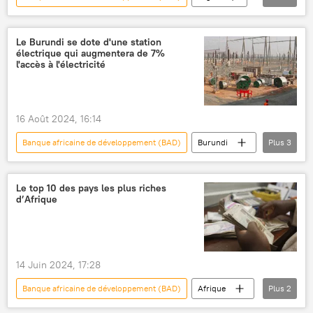
aide financière
économie
International
Afrique subsaharienne
Le Burundi se dote d'une station
électrique qui augmentera de 7%
l'accès à l'électricité
16 Août 2024, 16:14
Banque africaine de développement (BAD)
Burundi
Plus
3
Afrique subsaharienne
électricité
Union européenne (UE)
Le top 10 des pays les plus riches
d’Afrique
14 Juin 2024, 17:28
Banque africaine de développement (BAD)
Afrique
Plus
2
richesse
classement