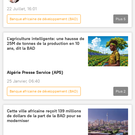
22 Juillet, 16:01
Banque africaine de développement (BAD)
Plus
5
Regards honnêtes
Podcasts
développement
développement durable
L’agriculture intelligente: une hausse de
25M de tonnes de la production en 10
Afrique
ans, dit la BAD
Algérie Presse Service (APS)
25 Janvier, 06:40
Banque africaine de développement (BAD)
Plus
2
agriculture
Afrique subsaharienne
Cette ville africaine reçoit 139 millions
de dollars de la part de la BAD pour se
moderniser