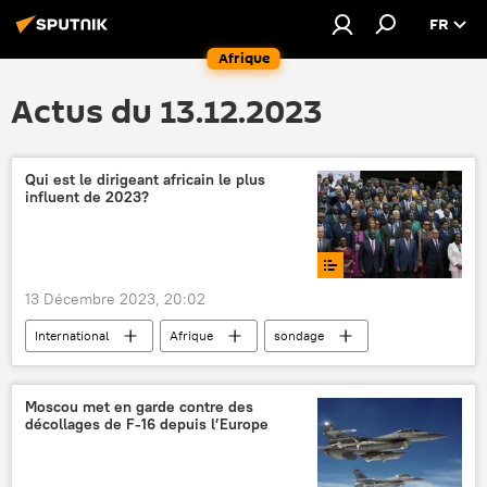
FR
Afrique
Actus du 13.12.2023
Qui est le dirigeant africain le plus
influent de 2023?
13 Décembre 2023, 20:02
International
Afrique
sondage
Abdelmadjid Tebboune
William Ruto
Moscou met en garde contre des
décollages de F-16 depuis l’Europe