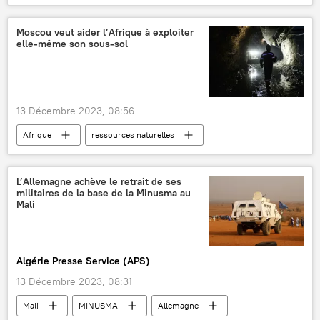
Vladimir Poutine
Conseil de la Fédération
Moscou veut aider l’Afrique à exploiter
elle-même son sous-sol
13 Décembre 2023, 08:56
Afrique
ressources naturelles
Russie
Sergueï Lavrov
L’Allemagne achève le retrait de ses
militaires de la base de la Minusma au
Mali
Algérie Presse Service (APS)
13 Décembre 2023, 08:31
Mali
MINUSMA
Allemagne