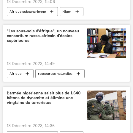
13 Décembre 2023, 15:06
Afrique subsaharienne
Niger
Abdourahamane Tiani
France
terrorisme
International
Russie
"Les sous-sols d'Afrique", un nouveau
consortium russo-africain d'écoles
partenariat
opinion publique
supérieures
Opinion
13 Décembre 2023, 14:49
Afrique
ressources naturelles
Russie
enseignement
coopération
International
L’armée nigérienne saisit plus de 1.640
bâtons de dynamite et élimine une
vingtaine de terroristes
13 Décembre 2023, 14:36