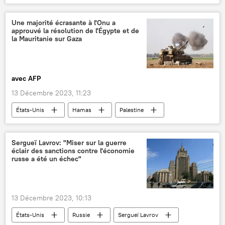
Russie
International
Une majorité écrasante à l'Onu a
approuvé la résolution de l'Égypte et de
la Mauritanie sur Gaza
avec AFP
13 Décembre 2023, 11:23
États-Unis
Hamas
Palestine
Israël
Conseil de sécurité de l'Onu
Assemblée générale des Nations unies
Sergueï Lavrov: "Miser sur la guerre
éclair des sanctions contre l'économie
résolution
russe a été un échec"
13 Décembre 2023, 10:13
États-Unis
Russie
Sergueï Lavrov