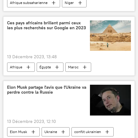
Afrique subsaharienne
Niger
terrorisme
réseau terroriste
criminels
Сes pays africains brillent parmi ceux
les plus recherchés sur Google en 2023
13 Décembre 2023, 13:48
Afrique
Égypte
Maroc
Google
classement
Elon Musk partage l'avis que l'Ukraine va
perdre contre la Russie
13 Décembre 2023, 12:10
Elon Musk
Ukraine
conflit ukrainien