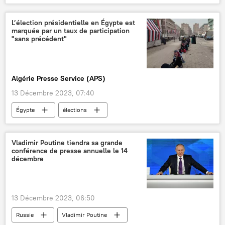
Bundeswehr (armée allemande)
L’élection présidentielle en Égypte est
marquée par un taux de participation
"sans précédent"
Algérie Presse Service (APS)
13 Décembre 2023, 07:40
Égypte
élections
Abdel Fattah al-Sissi
vote
mandat présidentiel
Afrique
Vladimir Poutine tiendra sa grande
conférence de presse annuelle le 14
Afrique du Nord
décembre
13 Décembre 2023, 06:50
Russie
Vladimir Poutine