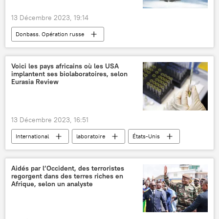
13 Décembre 2023, 19:14
Donbass. Opération russe
F-16 Fighting Falcon
Ukraine
Russie
Voici les pays africains où les USA
implantent ses biolaboratoires, selon
Eurasia Review
13 Décembre 2023, 16:51
International
laboratoire
États-Unis
Afrique subsaharienne
Guinée
Cameroun
Côte d'Ivoire
Liberia
Aidés par l’Occident, des terroristes
regorgent dans des terres riches en
Nigeria
Afrique du Sud
Sénégal
Afrique, selon un analyste
Sierra Leone
Tanzanie
Ouganda
Kenya