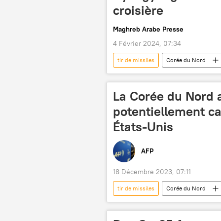
croisière
Maghreb Arabe Presse
4 Février 2024, 07:34
tir de missiles
Corée du Nord
La Corée du Nord a
potentiellement ca
États-Unis
AFP
18 Décembre 2023, 07:11
tir de missiles
Corée du Nord