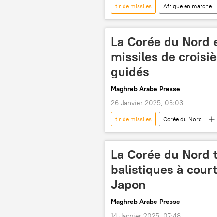
tir de missiles
Afrique en marche
Russie
test
essais
La Corée du Nord e
missiles de croisi
guidés
Maghreb Arabe Presse
26 Janvier 2025, 08:03
tir de missiles
Corée du Nord
La Corée du Nord t
balistiques à cour
Japon
Maghreb Arabe Presse
14 Janvier 2025, 07:48