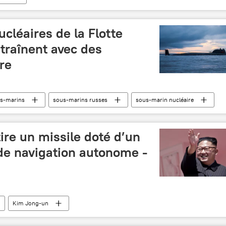
cléaires de la Flotte
traînent avec des
re
s-marins
sous-marins russes
sous-marin nucléaire
ire un missile doté d’un
e navigation autonome -
Kim Jong-un