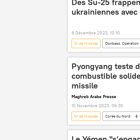
Des Su-25 frappen
ukrainiennes avec 
8 Décembre 2023, 10:10
tir de missiles
Donbass. Opération 
conflit ukrainien
Su-25
Pyongyang teste d
combustible solid
missile
Maghreb Arabe Presse
15 Novembre 2023, 06:35
tir de missiles
Corée du Nord
Le Yémen "s’engag