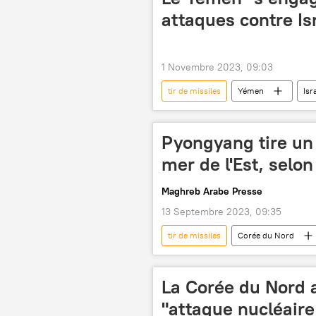
attaques contre Is
1 Novembre 2023, 09:03
tir de missiles
Yémen
Isr
drone
Pyongyang tire un 
mer de l'Est, selon
Maghreb Arabe Presse
13 Septembre 2023, 09:35
tir de missiles
Corée du Nord
La Corée du Nord 
"attaque nucléaire