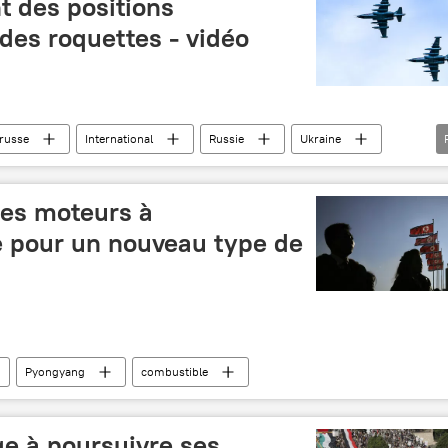
t des positions
des roquettes - vidéo
russe
International
Russie
Ukraine
ministère russe de la Défense
es moteurs à
e pour un nouveau type de
Pyongyang
combustible
e à poursuivre ses