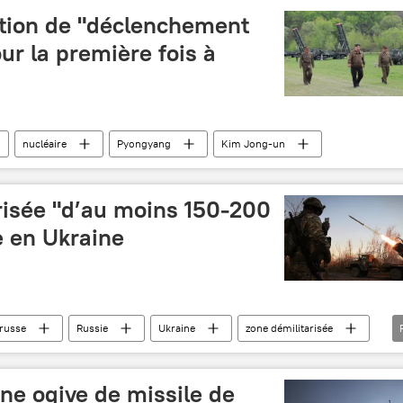
tion de "déclenchement
ur la première fois à
nucléaire
Pyongyang
Kim Jong-un
risée "d’au moins 150-200
e en Ukraine
russe
Russie
Ukraine
zone démilitarisée
ne ogive de missile de