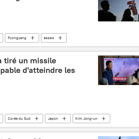
Pyongyang
essais
 tiré un missile
pable d'atteindre les
Corée du Sud
Japon
Kim Jong-un