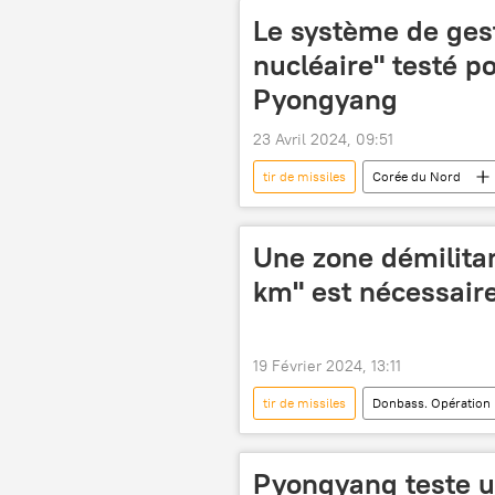
Le système de ges
nucléaire" testé po
Pyongyang
23 Avril 2024, 09:51
tir de missiles
Corée du Nord
Une zone démilita
km" est nécessair
19 Février 2024, 13:11
tir de missiles
Donbass. Opération 
missiles
Kherson
Pyongyang teste u