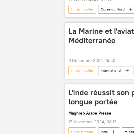
tir de missiles
Corée du Nord
La Marine et l'avia
Méditerranée
3 Décembre 2024, 19:50
tir de missiles
International
Méditerranée orientale
Admir
missiles
missiles hypersoniq
L'Inde réussit son
longue portée
Maghreb Arabe Presse
17 Novembre 2024, 08:15
tir de missiles
Inde
missi