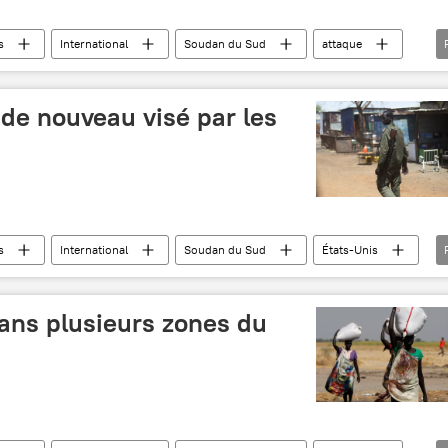
s
International
Soudan du Sud
attaque
de nouveau visé par les
s
International
Soudan du Sud
États-Unis
ans plusieurs zones du