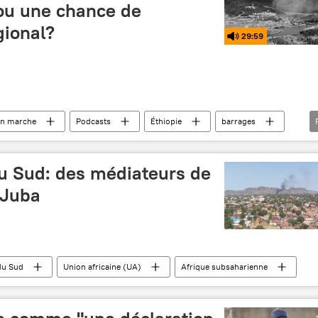
 ou une chance de
ional?
29:59
en marche
Podcasts
Éthiopie
barrages
Égypte
u Sud: des médiateurs de
 Juba
du Sud
Union africaine (UA)
Afrique subsaharienne