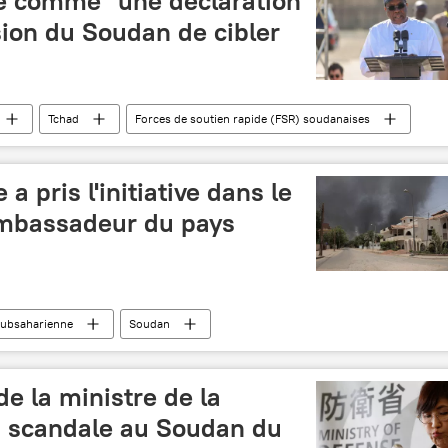
te comme "une déclaration
sion du Soudan de cibler
Tchad
Forces de soutien rapide (FSR) soudanaises
a pris l'initiative dans le
 ambassadeur du pays
subsaharienne
Soudan
e la ministre de la
n scandale au Soudan du