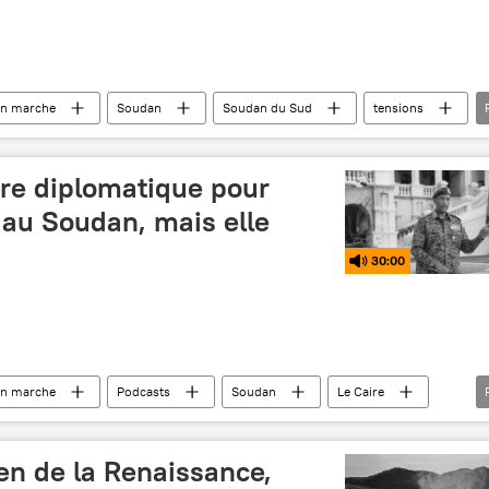
en marche
Soudan
Soudan du Sud
tensions
être diplomatique pour
t au Soudan, mais elle
30:00
en marche
Podcasts
Soudan
Le Caire
ique
opération militaire
géopolitique
en de la Renaissance,