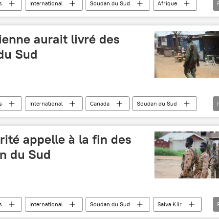
s
International
Soudan du Sud
Afrique
'enfance)
PAM (Programme alimentaire mondial)
famine
enne aurait livré des
du Sud
s
International
Canada
Soudan du Sud
livraisons d'armes
véhicules blindés
ité appelle à la fin des
n du Sud
s
International
Soudan du Sud
Salva Kiir
ité de l'Onu
évacuation
combat