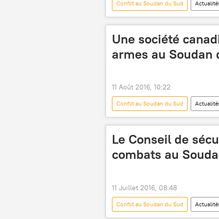
Conflit au Soudan du Sud
Actualité
Unicef (Fonds des Nations unies pour l
FAO
catastrophe naturelle
Une société canadi
armes au Soudan 
11 Août 2016, 10:22
Conflit au Soudan du Sud
Actualité
armements
livraisons
Le Conseil de sécur
combats au Souda
11 Juillet 2016, 08:48
Conflit au Soudan du Sud
Actualité
Riek Machar
Conseil de sécur