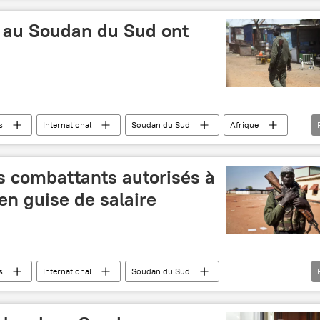
 au Soudan du Sud ont
s
International
Soudan du Sud
Afrique
émeutes
guerre
victimes
morts
s combattants autorisés à
en guise de salaire
s
International
Soudan du Sud
 aux droits de l'homme (HDCH)
atrocités
violences