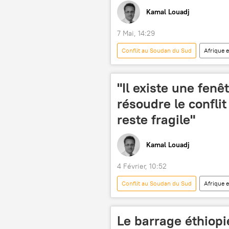
Kamal Louadj
7 Mai, 14:29
Conflit au Soudan du Sud
Afrique 
mer Rouge
Sahel
"Il existe une fen
résoudre le confli
reste fragile"
Kamal Louadj
4 Février, 10:52
Conflit au Soudan du Sud
Afrique 
crise humanitaire
crise polit
Le barrage éthiopi