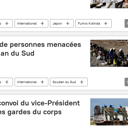
s
International
Japon
Fumio Kishida
s de personnes menacées
dan du Sud
s
International
Soudan du Sud
national de la Croix-Rouge (CICR)
famine
convoi du vice-Président
s gardes du corps