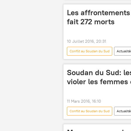
Les affrontements
fait 272 morts
10 Juillet 2016, 20:31
Conflit au Soudan du Sud
Actualité
Salva Kiir
Riek Machar
Soudan du Sud: le
violer les femmes 
11 Mars 2016, 16:10
Conflit au Soudan du Sud
Actualité
Zeid Ra'ad al-Hussein
ONU
Haut-Commissariat des Nations unies