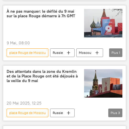
Jour de la Victoire
Vladimir Poutine
défilé militaire
À ne pas manquer: le défilé du 9 mai
sur la place Rouge démarre à 7h GMT
9 Mai, 08:00
place Rouge de Moscou
Russie
Moscou
Plus
1
défilé militaire
Des attentats dans la zone du Kremlin
et de la Place Rouge ont été déjoués à
la veille du 9 mai
20 Mai 2025, 12:25
place Rouge de Moscou
Russie
Plus
3
États-Unis
Ukraine
attaque