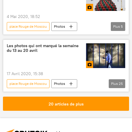
Seconde Guerre mondiale
Grande guerre patriotique (1941-1945)
4 Mai 2020, 18:52
Vladimir Poutine
place Rouge de Moscou
Photos
Plus
5
Multimédia
Multimédia
Victoire sur le nazisme: les 75 ans de la Victoire de 1945
Les photos qui ont marqué la semaine
du 13 au 20 avril
Moscou
aviation
Jour de la Victoire
17 Avril 2020, 15:38
place Rouge de Moscou
Photos
Plus
25
Multimédia
Paris
Tchernobyl
incendie de forêt
Norvège
neige
20 articles de plus
Israël
fleurs
Vladimir Poutine
graffiti
Rome
Colombo
Ouganda
danseuse
Istanbul