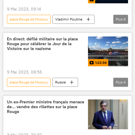
9 Mai 2023, 09:14
place Rouge de Moscou
Vladimir Poutine
Plus
6
Défilé militaire sur la Place Rouge, 7 novembre 1941
Jour de la Victoire
discours
Russie
En direct: défilé militaire sur la place
Rouge pour célébrer le Jour de la
Moscou
International
Victoire sur le nazisme
1:22:34
9 Mai 2023, 08:56
place Rouge de Moscou
Russie
Plus
4
défilé militaire
défilé
International
Jour de la Victoire
Un ex-Premier ministre français menace
de… vendre des rillettes sur la place
Rouge
3 Mai 2023, 20:37