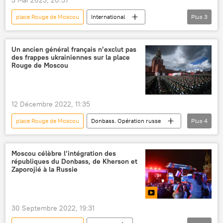
place Rouge de Moscou
International
Plus
3
François Fillon
ingérence russe
ingérence
Un ancien général français n’exclut pas
des frappes ukrainiennes sur la place
Rouge de Moscou
12 Décembre 2022, 11:35
place Rouge de Moscou
Donbass. Opération russe
Plus
4
Ukraine
Russie
France
frappe de missile
Moscou célèbre l’intégration des
républiques du Donbass, de Kherson et
Zaporojié à la Russie
30 Septembre 2022, 19:31