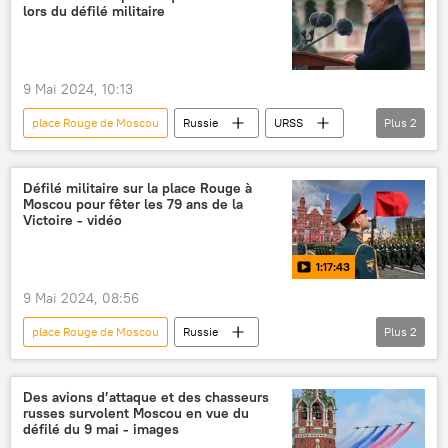
lors du défilé militaire
9 Mai 2024, 10:13
place Rouge de Moscou
Russie
URSS
Plus
2
Armée rouge (URSS)
Vladimir Poutine
Défilé militaire sur la place Rouge à
Moscou pour fêter les 79 ans de la
Victoire - vidéo
1:17:43
9 Mai 2024, 08:56
place Rouge de Moscou
Russie
Plus
2
défilé militaire
Moscou
Des avions d’attaque et des chasseurs
russes survolent Moscou en vue du
défilé du 9 mai - images