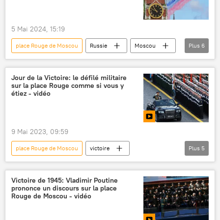
5 Mai 2024, 15:19
place Rouge de Moscou
Russie
Moscou
Plus
6
Seconde Guerre mondiale
Grande guerre patriotique (1941-1945)
Jour de la Victoire: le défilé militaire
sur la place Rouge comme si vous y
chasseur
Su-30SM
MiG-29
étiez - vidéo
Su-25
9 Mai 2023, 09:59
place Rouge de Moscou
victoire
Plus
5
Jour de la Victoire
Russie
International
défilé militaire
défilé
Victoire de 1945: Vladimir Poutine
prononce un discours sur la place
Rouge de Moscou - vidéo