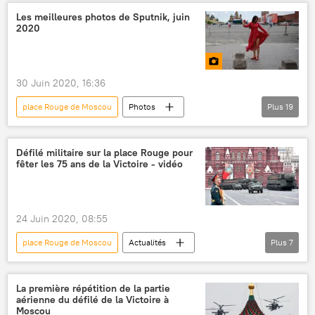
défilé militaire
Jour de la Victoire
Les meilleures photos de Sputnik, juin
2020
Vladimir Poutine
Seconde Guerre mondiale
30 Juin 2020, 16:36
place Rouge de Moscou
Photos
Plus
19
Multimédia
Kremlin
Russie
Moscou
Vladimir Poutine
Défilé militaire sur la place Rouge pour
fêter les 75 ans de la Victoire - vidéo
Défilé de la Victoire 2020
Tu-160
Constitution
Caracas
New York
protestations
Dina Averina
24 Juin 2020, 08:55
Vladivostok
Crimée
Sotchi
place Rouge de Moscou
Actualités
Plus
7
Volgograd
Saint-Pétersbourg
Actualités
Cathédrale du Christ-Sauveur de Moscou
Victoire sur le nazisme: les 75 ans de la Victoire de 1945
La première répétition de la partie
Paris
Territoire de Krasnodar
aérienne du défilé de la Victoire à
Russie
défilé
Moscou