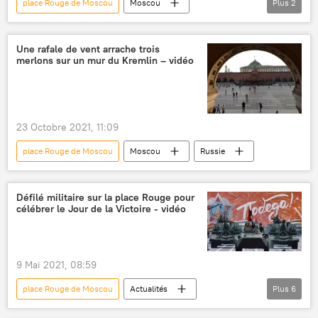
place Rouge de Moscou
Moscou
Plus
2
Vladimir Poutine
discours
Une rafale de vent arrache trois
merlons sur un mur du Kremlin – vidéo
23 Octobre 2021, 11:09
place Rouge de Moscou
Moscou
Russie
Défilé militaire sur la place Rouge pour
célébrer le Jour de la Victoire - vidéo
9 Mai 2021, 08:59
place Rouge de Moscou
Actualités
Plus
6
Défense
Russie
Moscou