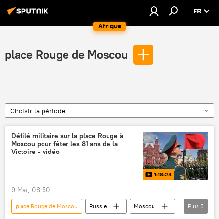
FR
Afrique
place Rouge de Moscou
Choisir la période
Défilé militaire sur la place Rouge à
Moscou pour fêter les 81 ans de la
Victoire - vidéo
1:18:24
9 Mai, 08:50
place Rouge de Moscou
Russie
Moscou
Plus
3