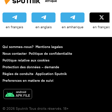
Afrique
Australie
coronavirus SARS-CoV-2
New York
Katmandou
Espagne
Kim Jong-un
Italie
Antarctique
Londres
Défilé de la Victoire 2020
en français
en anglais
en amharique
en français
Ekaterinbourg
Qui sommes-nous?
Mentions legales
Nous contacter
Politique de confidentialite
Politique relative aux cookies
Protection des données – demande
Règles de conduite
Application Sputnik
Preferences en matiere de suivi
© 2026 Sputnik Tous droits réservés. 18+