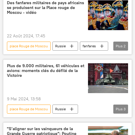
Kremlin
Des fanfares militaires de pays africains
se produisent sur la Place rouge de
Moscou - vidéo
22 Août 2024, 17:45
place Rouge de Moscou
Russie
fanfares
Plus
2
festival
musique
Plus de 9.000 militaires, 61 véhicules et
avions: moments clés du défilé de la
Victoire
9 Mai 2024, 13:58
place Rouge de Moscou
Russie
Plus
3
défilé militaire
Vladimir Poutine
Jour de la Victoire
"S’aligner sur les vainqueurs de la
Grande Guerre patriotique": Poutine