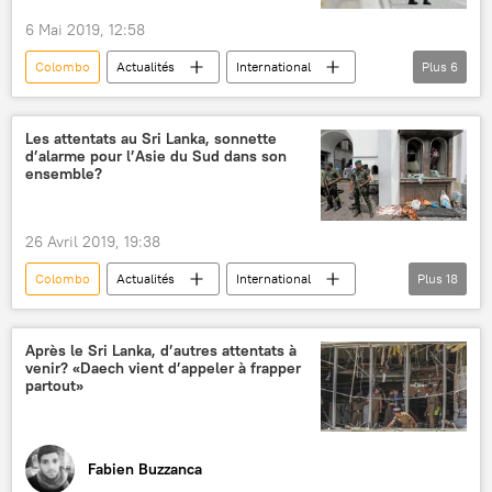
attentat
terrorisme
renseignement
6 Mai 2019, 12:58
succès
lutte antiterroriste
Colombo
Actualités
International
Plus
6
kamikaze
bombe
Explosions dans des hôtels et églises au Sri Lanka
Sri Lanka
explosion
attentat
Les attentats au Sri Lanka, sonnette
d’alarme pour l’Asie du Sud dans son
enfants
église
ensemble?
26 Avril 2019, 19:38
Colombo
Actualités
International
Plus
18
Sri Lanka
Asie du Sud
Inde
Irak
Syrie
États-Unis
Après le Sri Lanka, d’autres attentats à
venir? «Daech vient d’appeler à frapper
Dhruv Katoch
Rahul Bhonsle
partout»
Daech
NTJ (National Tawheed Jamaat)
Sputnik
Pâques
attaque
Fabien Buzzanca
attentat
djihadisme
conséquences