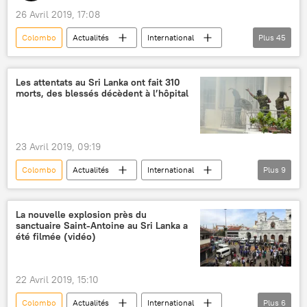
impact
26 Avril 2019, 17:08
Explosions dans des hôtels et églises au Sri Lanka
Colombo
Actualités
International
Plus
45
Inde
Israël
Europe
Royaume-Uni
Pays-Bas
Sri Lanka
Les attentats au Sri Lanka ont fait 310
morts, des blessés décèdent à l’hôpital
Angela Merkel
Emmanuel Macron
Matteo Salvini
Donald Trump
Benjamin Netanyahou
Maithripala Sirisena
23 Avril 2019, 09:19
Ruwan Wijewardene
Colombo
Actualités
International
Plus
9
Direction générale de la sécurité intérieure (DGSI)
Sri Lanka
Ruwan Gunasekera
DGSE
renseignement
police
National Thawheed Jama'ut (NTJ)
terrorisme
La nouvelle explosion près du
terrorisme
islamisme
victimes
sanctuaire Saint-Antoine au Sri Lanka a
victimes
attentat
blessés
été filmée (vidéo)
explosion
attentat
christianisme
morts
politique
explosifs
Explosions dans des hôtels et églises au Sri Lanka
22 Avril 2019, 15:10
services secrets
lutte antiterroriste
Colombo
Actualités
International
Plus
6
église
catholicisme
islamistes