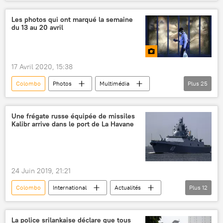
bourde
Cambodge
Colombie
États-Unis
Phnom Penh
Les photos qui ont marqué la semaine
du 13 au 20 avril
Maria Zakharova
ministère russe des Affaires étrangères
Russie
17 Avril 2020, 15:38
Association des nations de l'Asie du Sud-Est (ASEAN)
Colombo
Photos
Multimédia
Plus
25
Columbia
Paris
Tchernobyl
incendie de forêt
Norvège
neige
Israël
Une frégate russe équipée de missiles
Kalibr arrive dans le port de La Havane
fleurs
Vladimir Poutine
place Rouge de Moscou
graffiti
Rome
Ouganda
danseuse
24 Juin 2019, 21:21
Istanbul
Australie
Colombo
International
Actualités
Plus
12
coronavirus SARS-CoV-2
New York
Défense
groupe naval
Katmandou
Espagne
bâtiments de guerre
Flotte russe du Nord
Kim Jong-un
Italie
Antarctique
La police srilankaise déclare que tous