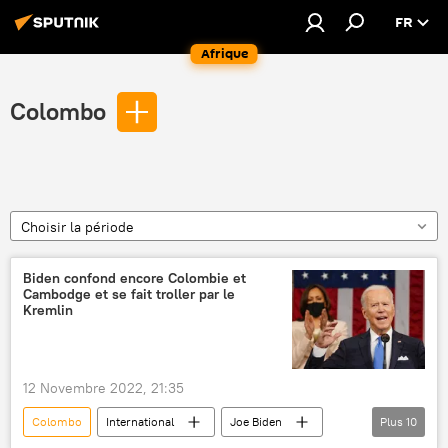
FR
Afrique
Colombo
Choisir la période
Biden confond encore Colombie et
Cambodge et se fait troller par le
Kremlin
12 Novembre 2022, 21:35
Colombo
International
Joe Biden
Plus
10