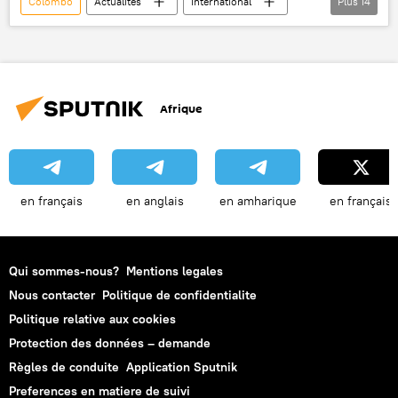
Colombo
Actualités
International
Plus
14
Inde
Chine
Pékin
New Delhi
Sri Lanka
Ren Yuanzhe
Ranil Wickremesinghe
Tatiana Chaoumian
Afrique
Sputnik
Grande Route de la Soie
projet
coopération
libre-échange
forum
en français
en anglais
en amharique
en français
Qui sommes-nous?
Mentions legales
Nous contacter
Politique de confidentialite
Politique relative aux cookies
Protection des données – demande
Règles de conduite
Application Sputnik
Preferences en matiere de suivi