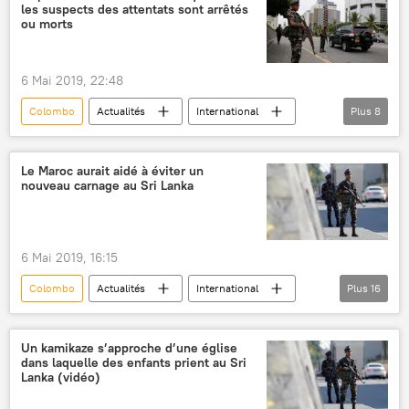
les suspects des attentats sont arrêtés
Admiral Gorchkov (frégate)
Londres
Défilé de la Victoire 2020
ou morts
aéroport José Marti de La Havane
Cuba
Ekaterinbourg
traversée en solitaire
Chine
6 Mai 2019, 22:48
Djibouti
marins
port
Colombo
Actualités
International
Plus
8
Sri Lanka
attentat
suspect
Pâques
police
Daech
Le Maroc aurait aidé à éviter un
nouveau carnage au Sri Lanka
bombe
Explosions dans des hôtels et églises au Sri Lanka
6 Mai 2019, 16:15
Colombo
Actualités
International
Plus
16
Maroc
Inde
Sri Lanka
New Delhi
Rabat
Abdelhak Khiame
Un kamikaze s’approche d’une église
dans laquelle des enfants prient au Sri
Daech
Le Monde
Lanka (vidéo)
Bureau central d'investigation judiciaire (BCIJ) du Maroc