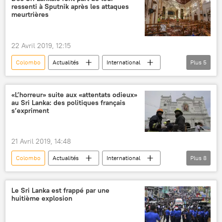
ressenti à Sputnik après les attaques
meurtrières
22 Avril 2019, 12:15
Colombo
Actualités
International
Plus
5
Sri Lanka
attentat
église
attaque
«L’horreur» suite aux «attentats odieux»
au Sri Lanka: des politiques français
Explosions dans des hôtels et églises au Sri Lanka
s’expriment
21 Avril 2019, 14:48
Colombo
Actualités
International
Plus
8
France
Sri Lanka
Marine Le Pen
Emmanuel Macron
Benoit Hamon
Le Sri Lanka est frappé par une
huitième explosion
victimes
explosion
Explosions dans des hôtels et églises au Sri Lanka