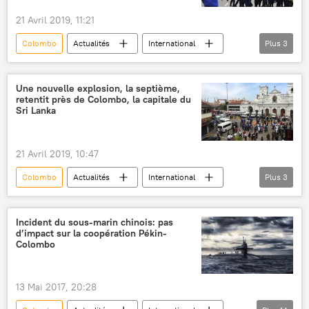
21 Avril 2019, 11:21
Colombo
Actualités
International
Plus
3
Sri Lanka
explosion
Explosions dans des hôtels et églises au Sri Lanka
Une nouvelle explosion, la septième,
retentit près de Colombo, la capitale du
Sri Lanka
21 Avril 2019, 10:47
Colombo
Actualités
International
Plus
3
Sri Lanka
explosion
Explosions dans des hôtels et églises au Sri Lanka
Incident du sous-marin chinois: pas
d’impact sur la coopération Pékin-
Colombo
13 Mai 2017, 20:28