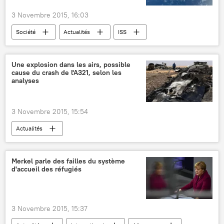
3 Novembre 2015, 16:03
Société
Actualités
ISS
espace
Sciences et tech
Une explosion dans les airs, possible
cause du crash de l'A321, selon les
analyses
3 Novembre 2015, 15:54
Actualités
Crash d'un Airbus A321 en Egypte (2015)
Russie
Egypte
Airbus A321
Merkel parle des failles du système
d'accueil des réfugiés
crash d'avion
3 Novembre 2015, 15:37