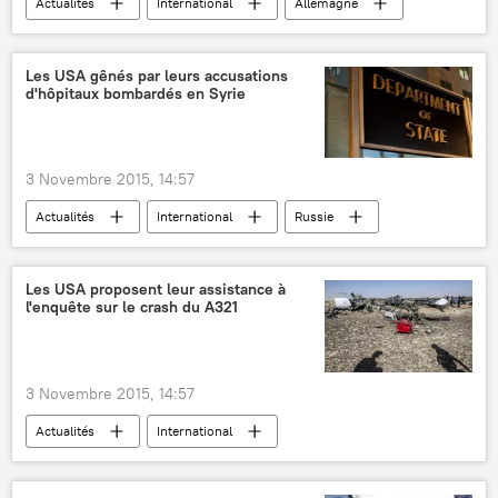
Actualités
International
Allemagne
Berlin
Angela Merkel
Union européenne (UE)
réfugiés
Les USA gênés par leurs accusations
d'hôpitaux bombardés en Syrie
crise
migration
Crise migratoire
3 Novembre 2015, 14:57
Actualités
International
Russie
États-Unis
Syrie
Elizabeth Trudeau
Département d'Etat des Etats-Unis
Les USA proposent leur assistance à
l'enquête sur le crash du А321
renseignement
bombardements
frappe aérienne
hôpital
démenti
preuves
porte-parole
confirmation
3 Novembre 2015, 14:57
Actualités
International
Crash d'un Airbus A321 en Egypte (2015)
Russie
États-Unis
Egypte