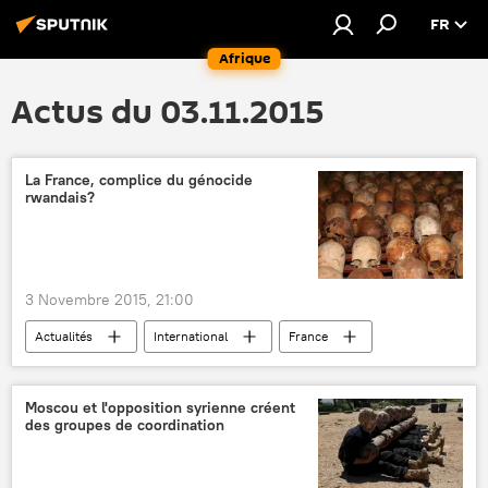
FR
Afrique
Actus du 03.11.2015
La France, complice du génocide
rwandais?
3 Novembre 2015, 21:00
Actualités
International
France
Rwanda
génocide
Moscou et l'opposition syrienne créent
des groupes de coordination