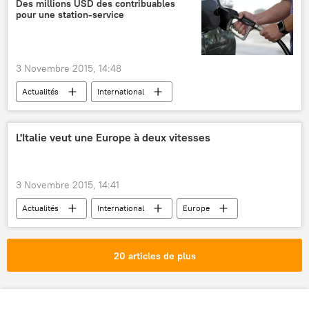
Des millions USD des contribuables
pour une station-service
Maria Zakharova
Kogalymavia (Metrojet)
Airbus A321
crash d'avion
aide
3 Novembre 2015, 14:48
Actualités
International
Afghanistan
États-Unis
Pentagone
station-service
L'Italie veut une Europe à deux vitesses
3 Novembre 2015, 14:41
Actualités
International
Europe
Italie
Proche-Orient
Paolo Gentiloni
Union européenne (UE)
entretien
20 articles de plus