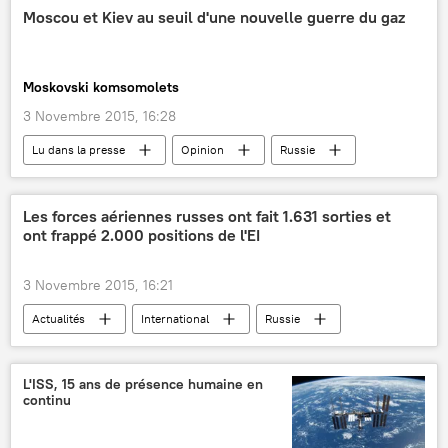
défense antiaérienne
accord
Moscou et Kiev au seuil d'une nouvelle guerre du gaz
missiles sol-air
Moskovski komsomolets
3 Novembre 2015, 16:28
Lu dans la presse
Opinion
Russie
Ukraine
Gazprom
gaz
Les forces aériennes russes ont fait 1.631 sorties et
ont frappé 2.000 positions de l'EI
3 Novembre 2015, 16:21
Actualités
International
Russie
Syrie
Etat islamique
Front al-Nosra
frappe aérienne
opération militaire
L'ISS, 15 ans de présence humaine en
continu