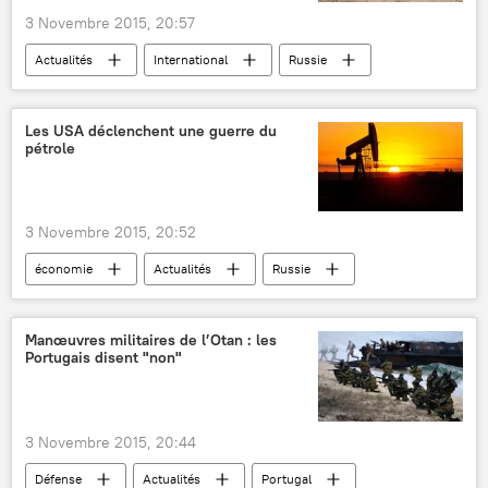
3 Novembre 2015, 20:57
Actualités
International
Russie
Syrie
Etat islamique
opposition modérée
coordination
Les USA déclenchent une guerre du
pétrole
coopération
3 Novembre 2015, 20:52
économie
Actualités
Russie
États-Unis
Iran
Arabie Saoudite
pétrole
Chute des prix du pétrole (2016)
Manœuvres militaires de l’Otan : les
Portugais disent "non"
3 Novembre 2015, 20:44
Défense
Actualités
Portugal