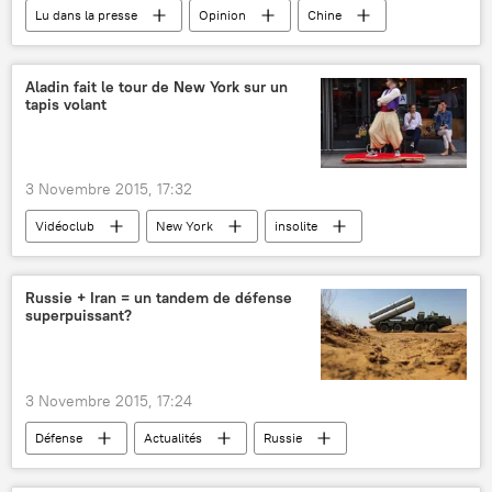
Lu dans la presse
Opinion
Chine
Pékin
démographie
population
enfants
politique
Aladin fait le tour de New York sur un
tapis volant
3 Novembre 2015, 17:32
Vidéoclub
New York
insolite
homme
bâtiment (travaux de construction)
Russie + Iran = un tandem de défense
superpuissant?
3 Novembre 2015, 17:24
Défense
Actualités
Russie
Iran
Anatoli Issaїkine
S-300