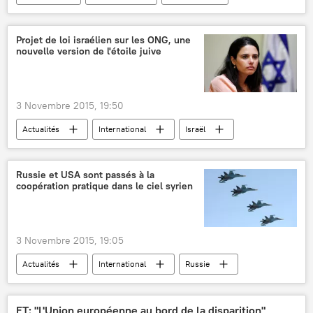
OTAN
Trident Juncture 2015
manifestation
Projet de loi israélien sur les ONG, une
nouvelle version de l'étoile juive
3 Novembre 2015, 19:50
Actualités
International
Israël
Ayelet Shaked
Raphi Walden
Ilan Rozenkier
Russie et USA sont passés à la
coopération pratique dans le ciel syrien
Médecins pour les droits de l'homme
La paix maintenant
ONG
droits de l’homme
projet de loi
3 Novembre 2015, 19:05
normes du droit
Actualités
International
Russie
États-Unis
Syrie
Qatar
Hmeimim
Andreï Kartapolov
FT: "L'Union européenne au bord de la disparition"