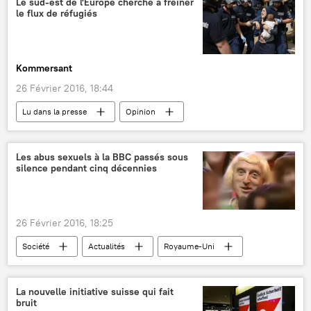
Le sud-est de l'Europe cherche à freiner
le flux de réfugiés
Etat islamique
Associated Press
Agence nationale de sécurité américaine (NSA)
cyberattaque
Internet
cybersécurité
Kommersant
cybercriminalité
26 Février 2016, 18:44
Lu dans la presse
Opinion
Crise migratoire
Hongrie
Autriche
Balkans
Europe
Ioannis Mouzalas
Les abus sexuels à la BBC passés sous
silence pendant cinq décennies
Viktor Orban
Union européenne (UE)
réfugiés
crise migratoire
migrants
référendum
26 Février 2016, 18:25
Société
Actualités
Royaume-Uni
abus sexuel
insolite
La nouvelle initiative suisse qui fait
bruit