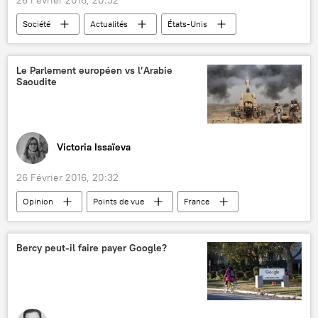
Société
Actualités
États-Unis
Internet
robot
insolite
Le Parlement européen vs l’Arabie
Saoudite
Victoria Issaïeva
26 Février 2016, 20:32
Opinion
Points de vue
France
Yémen
Europe
Arabie Saoudite
Qatar
Golfe persique
Bercy peut-il faire payer Google?
Federica Mogherini
Gilles Lebreton
Etat islamique
Parlement européen
armements
embargo