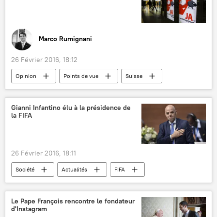
Marco Rumignani
26 Février 2016, 18:12
Opinion
Points de vue
Suisse
référendum
xénophobie
Gianni Infantino élu à la présidence de
la FIFA
26 Février 2016, 18:11
Société
Actualités
FIFA
Le Pape François rencontre le fondateur
d'Instagram