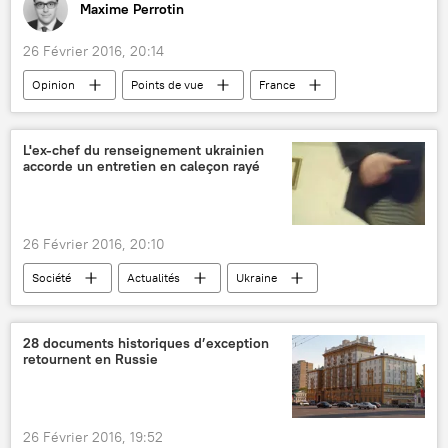
Maxime Perrotin
ventes d'armes
livraisons d'armes
26 Février 2016, 20:14
Opinion
Points de vue
France
Google
Apple
Ministère français des Finances
impôt
L'ex-chef du renseignement ukrainien
accorde un entretien en caleçon rayé
26 Février 2016, 20:10
Société
Actualités
Ukraine
Nikolaï Malomouj
scandale
télévision
embarrassment
insolite
28 documents historiques d’exception
retournent en Russie
26 Février 2016, 19:52