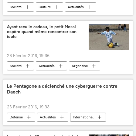
Société
Culture
Actualités
Russie
États-Unis
Moscou
Joseph Staline
documents
histoire
Ayant reçu le cadeau, le petit Messi
espère quand même rencontrer son
ambassade
idole
26 Février 2016, 19:36
Société
Actualités
Argentine
Afghanistan
Lionel Messi
FC Barcelona
football
rencontre
Le Pentagone a déclenché une cyberguerre contre
Daech
cadeau
26 Février 2016, 19:33
Défense
Actualités
International
Russie
États-Unis
Chine
Iran
Washington
Ashton Carter