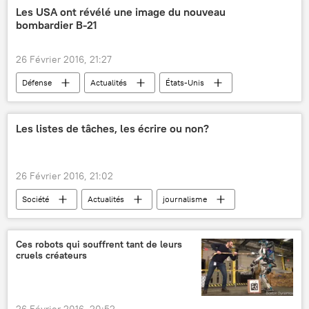
embargo
suicide
agriculteur
Les USA ont révélé une image du nouveau
bombardier B-21
fermiers
crise agricole
sanctions antirusses
26 Février 2016, 21:27
Riposte russe aux sanctions de l’Occident
Défense
Actualités
États-Unis
Floride
Force aérienne des États-Unis
Northrop Grumman
B-2 Spirit
Les listes de tâches, les écrire ou non?
LRS-B
avions
photo
avions militaires
avions furtifs
26 Février 2016, 21:02
bombardier
Société
Actualités
journalisme
insolite
Ces robots qui souffrent tant de leurs
cruels créateurs
26 Février 2016, 20:52