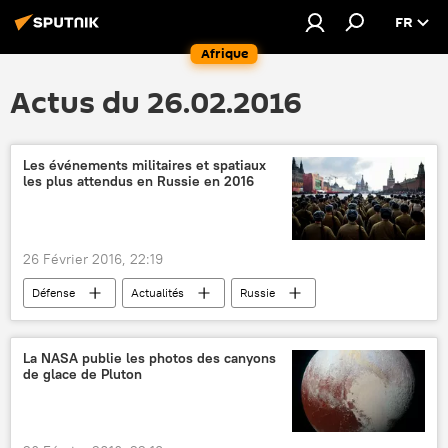
FR
Afrique
Actus du 26.02.2016
Les événements militaires et spatiaux
les plus attendus en Russie en 2016
26 Février 2016, 22:19
Défense
Actualités
Russie
Vladimir Poutine
RS-28 Sarmat (missile lourd)
La NASA publie les photos des canyons
de glace de Pluton
Avangard (bloc hypersonique)
armements
espace
tirs
chasseur
tir d'essai
entraînements
marine