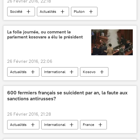
26 Février 2016, 22:18
missiles
véhicules blindés
Société
Actualités
Pluton
NASA
New Horizons
espace
photo
glace
Sciences et tech
La folle journée, ou comment le
parlement kosovare a élu le président
26 Février 2016, 22:06
Actualités
International
Kosovo
Hashim Thaçi
émeutes
opposition
députés
vote
parlement
600 fermiers français se suicident par an, la faute aux
sanctions antirusses?
26 Février 2016, 21:28
Actualités
International
France
Bretagne
ministère français de l’Agriculture