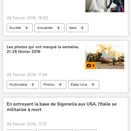
26 Février 2016, 18:02
Société
Actualités
Italie
Vatican
Pape François
Kevin Systrom
Instagram, Inc
Les photos qui ont marqué la semaine,
21-26 février 2016
Instagram
rencontre
images
9
26 Février 2016, 17:44
Multimédia
Photos
États-Unis
Inde
Syrie
Chine
Australie
Grèce
Moscou
Vladimir Poutine
En octroyant la base de Sigonella aux USA, l'Italie se
militarise à mort
Dmitri Medvedev
photo
photojournalisme
26 Février 2016, 17:37