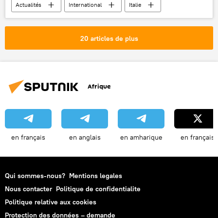
Actualités
International
Italie
Sicile
États-Unis
Rome
Washington
Libye
Mali
20 articles de plus
Lampedusa
Niger
Matteo Renzi
Sputnik
base militaire
drone
armes nucléaires
Afrique
en français
en anglais
en amharique
en français
Qui sommes-nous?
Mentions legales
Nous contacter
Politique de confidentialite
Politique relative aux cookies
Protection des données – demande