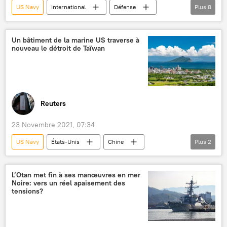
US Navy
International
Défense
Plus
8
Russie
États-Unis
OTAN
destroyer
Vladimir Poutine
Un bâtiment de la marine US traverse à
nouveau le détroit de Taïwan
Joe Biden
mer Noire
opérations militaires
Reuters
23 Novembre 2021, 07:34
US Navy
États-Unis
Chine
Plus
2
Taïwan
tensions
International
L’Otan met fin à ses manœuvres en mer
Noire: vers un réel apaisement des
tensions?