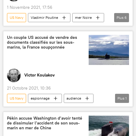
1 Novembre 2021, 17:56
US Navy
Vladimir Poutine
mer Noire
Plus
6
destroyer
États-Unis
OTAN
Marine russe
USS Mount Whitney
Un couple US accusé de vendre des
documents classifiés sur les sous-
International
marins, la France soupçonnée
Victor Koulakov
21 Octobre 2021, 10:36
US Navy
espionnage
audience
Plus
1
International
Pékin accuse Washington d’avoir tenté
de dissimuler l’accident de son sous-
marin en mer de Chine