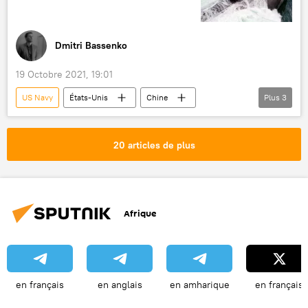
Dmitri Bassenko
19 Octobre 2021, 19:01
US Navy
États-Unis
Chine
Plus
3
sous-marins
Mer de Chine méridionale
International
20 articles de plus
Afrique
en français
en anglais
en amharique
en français