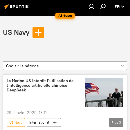
FR
Afrique
US Navy
Choisir la période
La Marine US interdit l’utilisation de
l'intelligence artificielle chinoise
DeepSeek
29 Janvier 2025, 13:11
US Navy
International
Plus
3