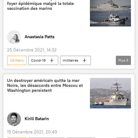
foyer épidémique malgré la totale
vaccination des marins
Anastasia Patts
25 Décembre 2021, 14:32
US Navy
Covid-19
militaires
Plus
5
USS Theodore Roosevelt (CVN-71)
Centres américains de contrôle et de prévention des maladies (CDC)
Un destroyer américain quitte la mer
Noire, les désaccords entre Moscou et
Milwaukee
vaccination
Washington persistent
sous-marins
Kirill Batarin
15 Décembre 2021, 20:49