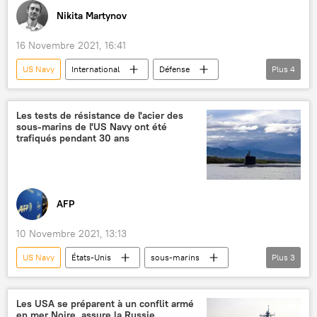
Nikita Martynov
16 Novembre 2021, 16:41
US Navy
International
Défense
Plus
4
OTAN
mer Noire
USS Porter
Russie
Les tests de résistance de l'acier des
sous-marins de l'US Navy ont été
trafiqués pendant 30 ans
AFP
10 Novembre 2021, 13:13
US Navy
États-Unis
sous-marins
Plus
3
acier
matériaux
tests
Les USA se préparent à un conflit armé
en mer Noire, assure la Russie