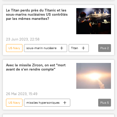
intelligence artificielle
Chine
technologies
Le Titan perdu près du Titanic et les
sous-marins nucléaires US contrôlés
par les mêmes manettes?
23 Juin 2023, 22:58
US Navy
sous-marin nucléaire
Titan
Plus
2
Titanic (paquebot)
manette de jeu
Avec le missile Zircon, on est "mort
avant de s’en rendre compte"
26 Mai 2023, 15:49
US Navy
missiles hypersoniques
Plus
5
Kinjal (missile air-air hypersonique)