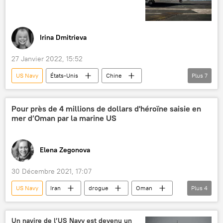
Irina Dmitrieva
27 Janvier 2022, 15:52
US Navy
États-Unis
Chine
Plus
7
crash d'avion
CNN
F-35 Lightning II
USS Carl Vinson (porte-avions)
Pour près de 4 millions de dollars d'héroïne saisie en
mer d’Oman par la marine US
Mer de Chine méridionale
sauvetage
F-35C
Elena Zegonova
30 Décembre 2021, 17:07
US Navy
Iran
drogue
Oman
Plus
4
mer Rouge
Houthis
trafic de drogue
International
Un navire de l’US Navy est devenu un