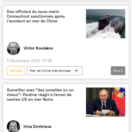
homosexuel
International
Des officiers du sous-marin
Connecticut sanctionnés après
l’accident en mer de Chine
Victor Koulakov
5 Novembre 2021, 15:58
US Navy
Mer de Chine méridionale
Plus
2
International
sous-marins
Surveiller avec "des jumelles ou un
viseur": Poutine réagit à l'envoi de
navires US en mer Noire
Irina Dmitrieva