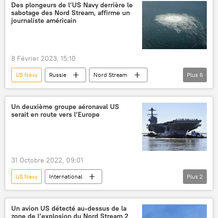
Tsirkon (missile)
défense antiaérienne
Des plongeurs de l’US Navy derrière le
sabotage des Nord Stream, affirme un
International
armes hypersoniques
journaliste américain
8 Février 2023, 15:10
US Navy
Russie
Nord Stream
Plus
6
International
économie
attentat
Sabotage des gazoducs Nord Stream
Un deuxième groupe aéronaval US
serait en route vers l’Europe
Joe Biden
États-Unis
31 Octobre 2022, 09:01
US Navy
International
Plus
2
USS Gerald R.Ford (porte-avions)
Europe
Un avion US détecté au-dessus de la
zone de l’explosion du Nord Stream 2