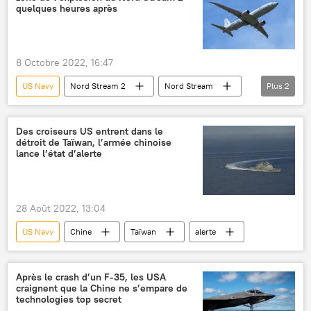
quelques heures après
8 Octobre 2022, 16:47
US Navy
Nord Stream 2
Nord Stream
Plus
2
vol
Sabotage des gazoducs Nord Stream
Des croiseurs US entrent dans le
détroit de Taïwan, l’armée chinoise
lance l’état d’alerte
28 Août 2022, 13:04
US Navy
Chine
Taïwan
alerte
Après le crash d’un F-35, les USA
craignent que la Chine ne s’empare de
technologies top secret