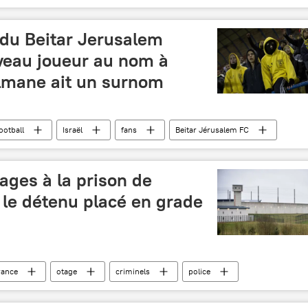
 du Beitar Jerusalem
veau joueur au nom à
mane ait un surnom
ootball
Israël
fans
Beitar Jérusalem FC
tages à la prison de
 le détenu placé en grade
rance
otage
criminels
police
ur-Sarthe