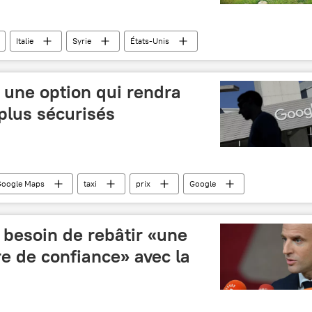
Italie
Syrie
États-Unis
Kurdes
 une option qui rendra
 plus sécurisés
Google Maps
taxi
prix
Google
Sciences et tech
 besoin de rebâtir «une
e de confiance» avec la