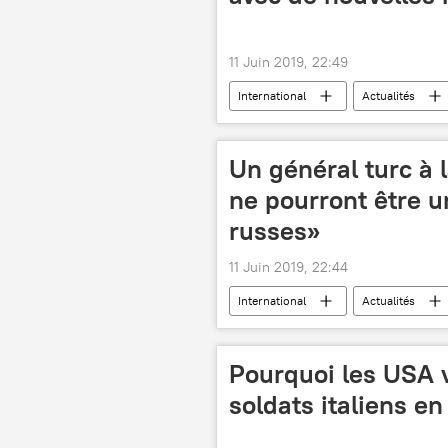
11 Juin 2019, 22:49
International
Actualités
comportement
mesures sup
Un général turc à l
ne pourront être u
russes»
11 Juin 2019, 22:44
International
Actualités
Patriot (missile)
S-400
Pourquoi les USA v
soldats italiens en