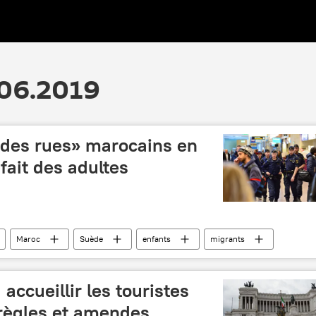
.06.2019
des rues» marocains en
fait des adultes
Maroc
Suède
enfants
migrants
accueillir les touristes
 règles et amendes