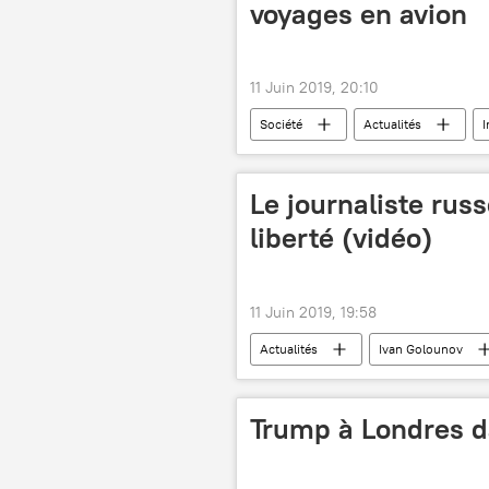
voyages en avion
11 Juin 2019, 20:10
Société
Actualités
I
risques
chercheurs
Le journaliste rus
liberté (vidéo)
11 Juin 2019, 19:58
Actualités
Ivan Golounov
Russie
Trump à Londres d