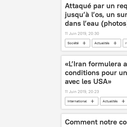
Attaqué par un req
jusqu’à l’os, un su
dans l’eau (photos
11 Juin 2019, 20:30
Société
Actualités
r
États-Unis
blessure
«L’Iran formulera 
conditions pour un
avec les USA»
11 Juin 2019, 20:23
International
Actualités
négociations
Donald Trump
Comment notre cor