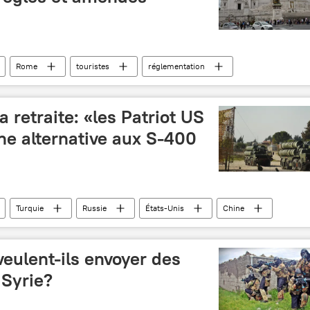
Rome
touristes
réglementation
plémentaires
Italie
fontaine
alcool
a retraite: «les Patriot US
ne alternative aux S-400
Turquie
Russie
États-Unis
Chine
défense antiaérienne
eulent-ils envoyer des
 Syrie?