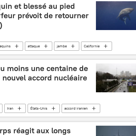
uin et blessé au pied
rfeur prévoit de retourner
)
equins
attaque
jambe
Californie
Créatures marines
insolite
au moins une centaine de
 nouvel accord nucléaire
Iran
États-Unis
accord iranien
Hassan Rohani
ps réagit aux longs