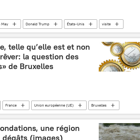
a May
Donald Trump
États-Unis
visite
médias
John Laughland
Podcasts
 telle qu’elle est et non
 rêver: la question des
» de Bruxelles
France
Union européenne (UE)
Bruxelles
e euro
ondations, une région
s dégâts (images)