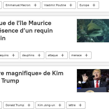
Emmanuel Macron
Vladimir Poutine
Europe
ration
divergences
armements
ue de l’île Maurice
ésence d’un requin
in
equins
dauphins
attaque
menace
nsolite
tre magnifique» de Kim
r Trump
Donald Trump
Kim Jong-un
lettre