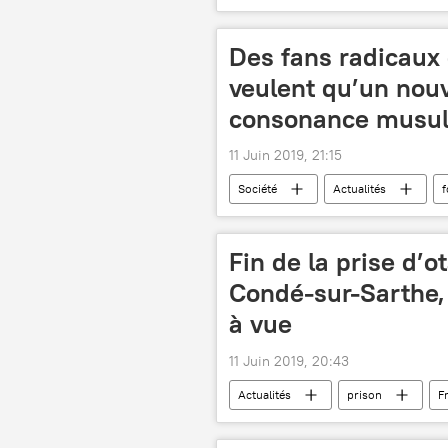
Xi Jinping
Barack Obama
Des fans radicaux
veulent qu’un nou
consonance musul
11 Juin 2019, 21:15
Société
Actualités
f
Fin de la prise d’o
Condé-sur-Sarthe,
à vue
11 Juin 2019, 20:43
Actualités
prison
F
troubles psychiques
Condé-s