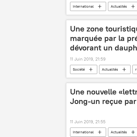
International
Actualités
Russie
OTAN
coopé
Seconde Guerre mondiale
Une zone touristiq
marquée par la pr
dévorant un dauph
11 Juin 2019, 21:59
Société
Actualités
r
île Maurice
nature
i
Une nouvelle «let
Jong-un reçue pa
11 Juin 2019, 21:55
International
Actualités