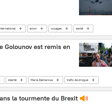
nternational
avion
voyages
santé
maladies
se Golounov est remis en
liberté
Maria Zakharova
trafic de drogue
ans la tourmente du Brexit