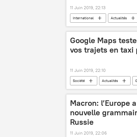
11 Juin 2019, 22:13
International
Actualités
contingent militaire
Daech
Google Maps teste
vos trajets en taxi
11 Juin 2019, 22:10
Société
Actualités
techniciens
informatique
Macron: l’Europe a
nouvelle grammair
Russie
11 Juin 2019, 22:06