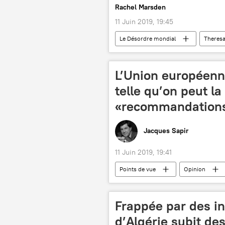
Rachel Marsden
11 Juin 2019, 19:45
Le Désordre mondial
Theres
Londres
Meghan Markle
L’Union européenne,
telle qu’on peut la
«recommandations
Jacques Sapir
11 Juin 2019, 19:41
Points de vue
Opinion
Commission européenne
zon
Frappée par des in
d’Algérie subit de