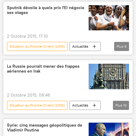
Syrie
Etat islamique
Sputnik dévoile à quels prix l'EI négocie
ses otages
frappe aérienne
coalition
2 Octobre 2015, 17:10
Situation au Proche-Orient (2015)
Actualités
Plus
6
International
Irak
Syrie
Etat islamique
prise d'otages
La Russie pourrait mener des frappes
aériennes en Irak
prison
2 Octobre 2015, 08:46
Situation au Proche-Orient (2015)
Actualités
Plus
10
International
Russie
Irak
Syrie
Moscou
Sergueï Lavrov
Syrie: cinq messages géopolitiques de
Vladimir Poutine
Haïder al-Abadi
Ilya Rogatchev