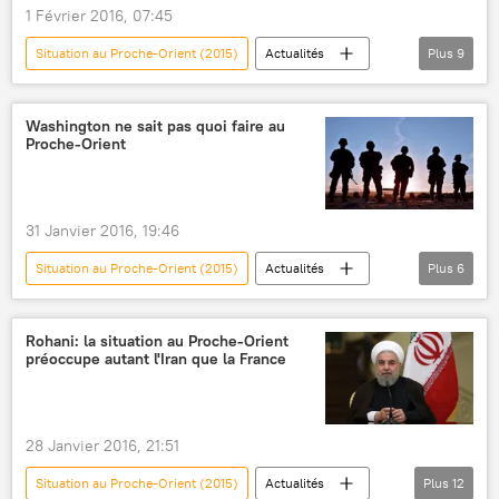
1 Février 2016, 07:45
Situation au Proche-Orient (2015)
Actualités
Plus
9
International
Dialogue de paix palestino-israélien
Washington ne sait pas quoi faire au
Proche-Orient
États-Unis
Israël
Europe
Palestine
France
Laurent Fabius
conflit israélo-palestinien
31 Janvier 2016, 19:46
Situation au Proche-Orient (2015)
Actualités
Plus
6
International
États-Unis
Proche-Orient
Stephen Walt
Rohani: la situation au Proche-Orient
préoccupe autant l'Iran que la France
politique
stratégie
28 Janvier 2016, 21:51
Situation au Proche-Orient (2015)
Actualités
Plus
12