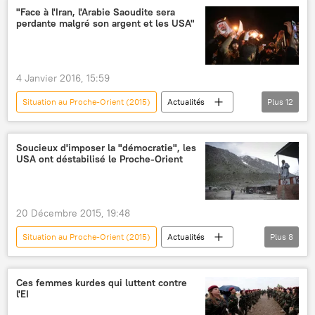
Iran
Moscou
Arabie Saoudite
"Face à l'Iran, l'Arabie Saoudite sera
perdante malgré son argent et les USA"
Téhéran
Riyad
OPEP
pétrole
chute
bourse
prix du pétrole
4 Janvier 2016, 15:59
Situation au Proche-Orient (2015)
Actualités
Plus
12
International
Iran
Arabie Saoudite
Téhéran
Riyad
Hassan Rohani
Soucieux d'imposer la "démocratie", les
USA ont déstabilisé le Proche-Orient
Adel al-Jubeir
Nimr Baqer al-Nimr
Evgueni Satanovski
ambassade
extrémisme
20 Décembre 2015, 19:48
La crise irano-saoudienne (2016)
Situation au Proche-Orient (2015)
Actualités
Plus
8
International
États-Unis
Proche-Orient
CIA
ONU
Ces femmes kurdes qui luttent contre
l'EI
Conseil de sécurité de l'Onu
ingérence