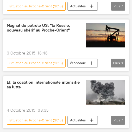
Situation au Proche-Orient (2015)
Actualités
Plus
7
International
Israël
Palestine
Gaza
Ismaïl Haniyeh
Hamas
Magnat du pétrole US: "la Russie,
nouveau shérif au Proche-Orient"
intifada
9 Octobre 2015, 13:43
Situation au Proche-Orient (2015)
économie
Plus
9
Actualités
International
Russie
Syrie
Proche-Orient
EI: la coalition internationale intensifie
sa lutte
Thomas Boone Pickens
OPEP
pétrole
prix
4 Octobre 2015, 08:33
Situation au Proche-Orient (2015)
Actualités
Plus
7
International
États-Unis
Irak