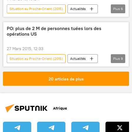
Situation au Proche-Orient (2015)
Actualités
Plus
6
International
Israël
Proche-Orient
Palestine
Saëb Erakat
PO: plus de 2 M de personnes tuées lors des
opérations US
Benjamin Netanyahou
27 Mars 2015, 12:33
Situation au Proche-Orient (2015)
Actualités
Plus
9
International
États-Unis
Irak
Syrie
Yémen
Afghanistan
20 articles de plus
Pakistan
Proche-Orient
Association internationale des médecins pour la responsabilité sociale (PSR)
Afrique