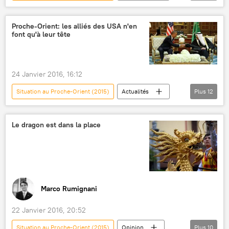
International
France
Paris
Syrie
Iran
Liban
Téhéran
Proche-Orient: les alliés des USA n'en
font qu'à leur tête
François Hollande
Hassan Rohani
Etat islamique
terrorisme
visite officielle
24 Janvier 2016, 16:12
Situation au Proche-Orient (2015)
Actualités
Plus
12
International
États-Unis
Yémen
Arabie Saoudite
Proche-Orient
Le dragon est dans la place
Iran
Russie
Nimr Baqer al-Nimr
Adel al-Jubeir
Etat islamique
lutte antiterroriste
La crise irano-saoudienne (2016)
Marco Rumignani
22 Janvier 2016, 20:52
Situation au Proche-Orient (2015)
Opinion
Plus
10