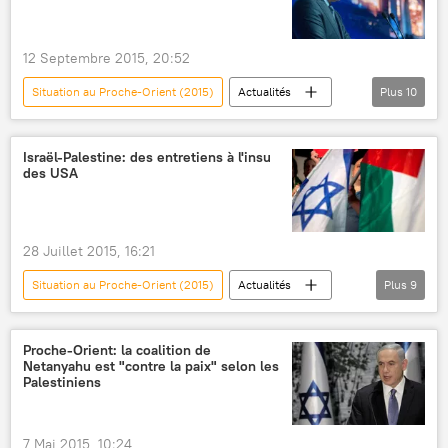
Etat islamique
frappe aérienne
12 Septembre 2015, 20:52
Situation au Proche-Orient (2015)
Actualités
Plus
10
International
Russie
États-Unis
Syrie
Proche-Orient
Israël-Palestine: des entretiens à l'insu
des USA
Vladimir Poutine
Bachar el-Assad
Nikolas K.Gvosdev
intervention
Situation en Syrie (2014)
28 Juillet 2015, 16:21
Situation au Proche-Orient (2015)
Actualités
Plus
9
International
Israël
Palestine
Jordanie
Cisjordanie
États-Unis
Proche-Orient: la coalition de
Netanyahu est "contre la paix" selon les
Silvan Shalom
Saeb Erekat
Palestiniens
négociations
7 Mai 2015, 10:24