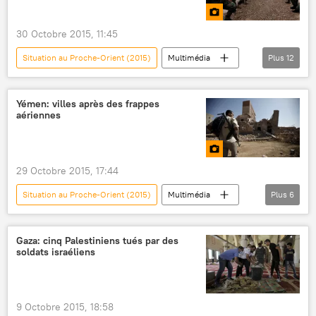
islamistes
30 Octobre 2015, 11:45
Situation au Proche-Orient (2015)
Multimédia
Plus
12
Photos
Irak
Syrie
Kurdistan
Etat islamique
Yémen: villes après des frappes
aériennes
Peshmerga
YPJ
femmes
islamistes
combattant
L'Etat islamique (2014)
29 Octobre 2015, 17:44
Situation en Syrie (2014)
Situation au Proche-Orient (2015)
Multimédia
Plus
6
Photos
Yémen
Sanaa
bombardements
frappe aérienne
Gaza: cinq Palestiniens tués par des
soldats israéliens
Houthis
9 Octobre 2015, 18:58