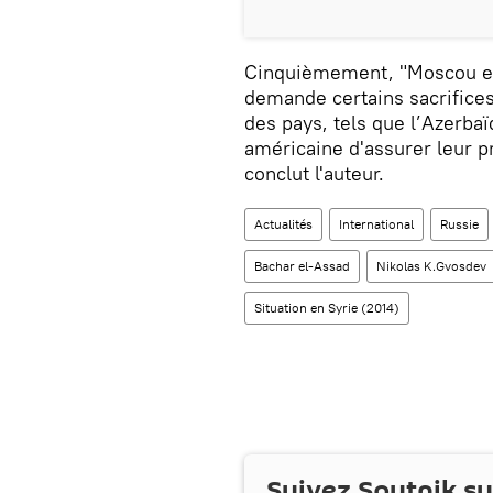
Cinquièmement, "Moscou es
demande certains sacrifice
des pays, tels que l’Azerbaï
américaine d'assurer leur p
conclut l'auteur.
Actualités
International
Russie
Bachar el-Assad
Nikolas K.Gvosdev
Situation en Syrie (2014)
Suivez Sputnik s