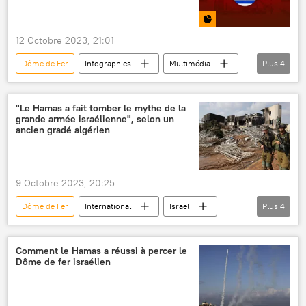
12 Octobre 2023, 21:01
Dôme de Fer
Infographies
Multimédia
Plus
4
Israël
défense antimissile
International
arme laser
"Le Hamas a fait tomber le mythe de la
grande armée israélienne", selon un
ancien gradé algérien
9 Octobre 2023, 20:25
Dôme de Fer
International
Israël
Plus
4
conflit israélo-palestinien
Gaza
Mossad
Opinion
Comment le Hamas a réussi à percer le
Dôme de fer israélien