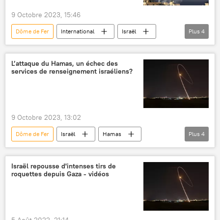
9 Octobre 2023, 15:46
Dôme de Fer
International
Israël
Plus
4
Hamas
frappe de missile
Bande de Gaza
Sputnik explique
L’attaque du Hamas, un échec des
services de renseignement israéliens?
9 Octobre 2023, 13:02
Dôme de Fer
Israël
Hamas
Plus
4
renseignement
The New York Times
International
Proche-Orient
Israël repousse d'intenses tirs de
roquettes depuis Gaza - vidéos
5 Août 2022, 21:14