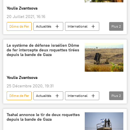
Youlia Zvantsova
20 Juillet 2021, 16:16
Dôme de Fer
Actualités
International
Plus
2
Israël
Liban
Le système de défense israélien Dôme
de fer intercepte deux roquettes tirées
depuis la bande de Gaza
Youlia Zvantsova
25 Décembre 2020, 19:31
Dôme de Fer
Actualités
International
Plus
2
Israël
roquettes
Tsahal annonce le tir de deux roquettes
depuis la bande de Gaza