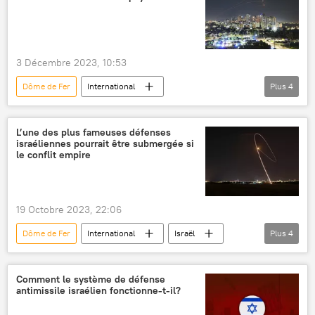
3 Décembre 2023, 10:53
Dôme de Fer
International
Plus
4
conflit israélo-palestinien
Hamas
Armée de Défense d'Israël
Israël
L’une des plus fameuses défenses
israéliennes pourrait être submergée si
le conflit empire
19 Octobre 2023, 22:06
Dôme de Fer
International
Israël
Plus
4
conflit israélo-palestinien
Hezbollah
frappe de roquette
roquettes
Comment le système de défense
antimissile israélien fonctionne-t-il?