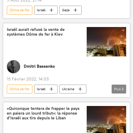
Dôme de Fer
Israël
Gaza
Israël aurait refusé la vente de
systèmes Dôme de fer à Kiev
Dmitri Bassenko
15 Février 2022, 14:03
Dôme de Fer
Israël
Ukraine
Plus
5
Russie
États-Unis
défense antimissile
Patriot (missile)
«Quiconque tentera de frapper le pays
en paiera un lourd tribut»: la réponse
Joe Biden
d’Israël aux tirs depuis le Liban