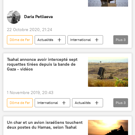
Daria Petliaeva
22 Octobre 2020, 21:24
Dôme de Fer
Actualités
International
Plus
3
Israël
roquettes
Moyen-Orient
Tsahal annonce avoir intercepté sept
roquettes tirées depuis la bande de
Gaza - vidéos
1 Novembre 2019, 20:43
Dôme de Fer
International
Actualités
Plus
3
Israël
Armée de Défense d'Israël
Bande de Gaza
Un char et un avion israéliens touchent
deux postes du Hamas, selon Tsahal