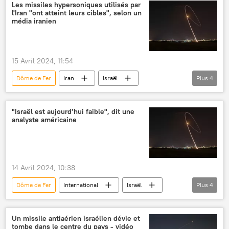
attaque
frappes
Hezbollah
Les missiles hypersoniques utilisés par
l'Iran "ont atteint leurs cibles", selon un
Hassan Nasrallah
média iranien
15 Avril 2024, 11:54
Dôme de Fer
Iran
Israël
Plus
4
frappe de missile
missiles hypersoniques
attaque
armée
"Israël est aujourd’hui faible", dit une
analyste américaine
14 Avril 2024, 10:38
Dôme de Fer
International
Israël
Plus
4
défense antiaérienne
frappe de missile
Iran
Opinion
Un missile antiaérien israélien dévie et
tombe dans le centre du pays - vidéo