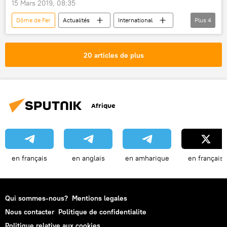
15 Mars 2019, 08:35
Dôme de Fer
Actualités
International
Plus
4
Israël
Tel Aviv
Gaza
roquettes
20 articles de plus
Afrique
en français
en anglais
en amharique
en français
Qui sommes-nous?
Mentions legales
Nous contacter
Politique de confidentialite
Politique relative aux cookies