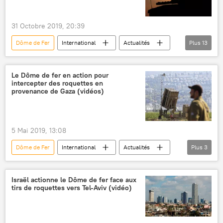
31 Octobre 2019, 20:39
Dôme de Fer
International
Actualités
Plus
13
Armée de Défense d'Israël
char
avion
Hamas
radicaux
Le Dôme de fer en action pour
intercepter des roquettes en
Bande de Gaza
Israël
provenance de Gaza (vidéos)
défense antiaérienne
service de presse
interception
victimes
préjudice
5 Mai 2019, 13:08
missiles
Dôme de Fer
International
Actualités
Plus
3
Israël
Armée de Défense d'Israël
défense antiaérienne
Israël actionne le Dôme de fer face aux
tirs de roquettes vers Tel-Aviv (vidéo)