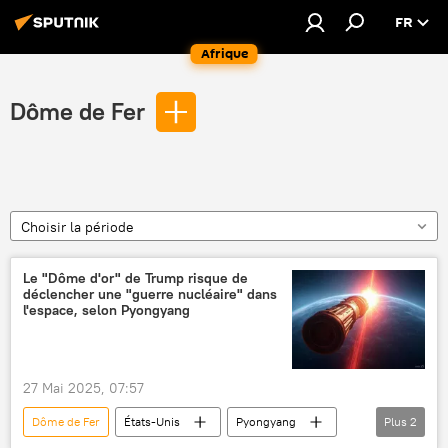
FR
Afrique
Dôme de Fer
Choisir la période
Le "Dôme d'or" de Trump risque de
déclencher une "guerre nucléaire" dans
l'espace, selon Pyongyang
27 Mai 2025, 07:57
Dôme de Fer
États-Unis
Pyongyang
Plus
2