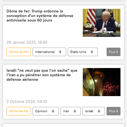
Donald Trump
Corée du Nord
Dôme de fer: Trump ordonne la
conception d'un système de défense
antimissile sous 60 jours
28 Janvier 2025, 18:45
Dôme de Fer
International
États-Unis
Plus
5
Donald Trump
missiles
missiles hypersoniques
missiles balistiques
Israël "ne veut pas que l’on sache" que
l’Iran a pu pénétrer son système de
défense antimissile
défense aérienne
2 Octobre 2024, 09:10
Dôme de Fer
Opinion
Iran
Israël
Plus
6
Téhéran
aéroport Imam Khomeini de Téhéran