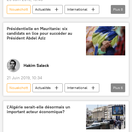
Nouakchott
Actualités
International
Plus
8
Mauritanie
élections
manifestation
Mohamed Ould ghazouani
biram dah abeid
Présidentielle en Mauritanie: six
candidats en lice pour succéder au
élection présidentielle
violences
Président Abdel Aziz
Afrique
Hakim Saleck
21 Juin 2019, 10:34
Nouakchott
Actualités
International
Plus
6
Mauritanie
Sahel
Mohamed Ould Abdel Aziz
L’Algérie serait-elle désormais un
important acteur économique?
Mohamed Ould ghazouani
élection présidentielle
Afrique