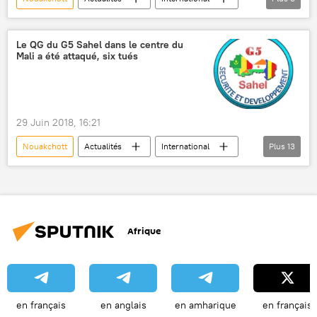
Alger
Algérie
Air Algérie
Royal Air Maroc
avion
avions civils
Le QG du G5 Sahel dans le centre du
Mali a été attaqué, six tués
mésaventure
passager
29 Juin 2018, 16:21
Nouakchott
Actualités
International
Plus
13
France
Tchad
Niger
Mali
Mauritanie
Burkina Faso
Emmanuel Macron
Union africaine (UA)
Afrique
ONU
AFP
Reuters
G5 Sahel
attaque
en français
en anglais
en amharique
en français