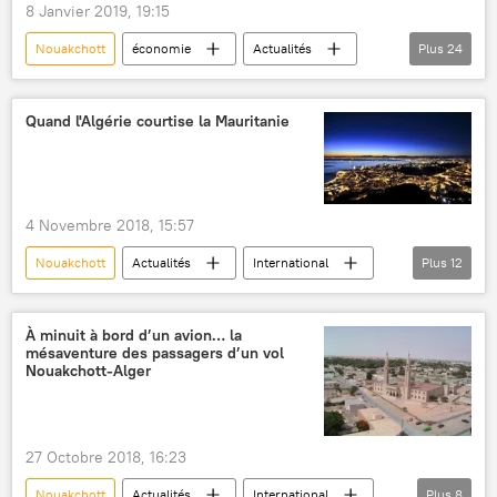
8 Janvier 2019, 19:15
Nouakchott
économie
Actualités
Plus
24
International
Algérie
Afrique
Afrique de l'Ouest
Mauritanie
Quand l'Algérie courtise la Mauritanie
Niger
Washington
Doha
Bruxelles
Gabon
Libreville
Maghreb
Saïd Djellab
4 Novembre 2018, 15:57
Communauté économique des États d'Afrique de l'Ouest (CEDEAO)
Nouakchott
Actualités
International
Plus
12
Tout sur l'Algérie (TSA)
Algérie patriotique
Algérie
Mauritanie
Maroc
croissance économique
PIB
Alger
Afrique de l'Ouest
Sénégal
À minuit à bord d’un avion… la
agroalimentaire
électroménager
mésaventure des passagers d’un vol
exportations
foire
Nouakchott-Alger
matériaux de construction
exportations
ressources naturelles
marché
avantages
marché
investissements
emploi
27 Octobre 2018, 16:23
Nouakchott
Actualités
International
Plus
8