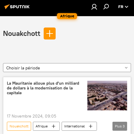
FR
Afrique
Nouakchott
Choisir la période
La Mauritanie alloue plus d'un milliard
de dollars à la modernisation de la
capitale
17 Novembre 2024, 09:05
Nouakchott
Afrique
International
Plus
3