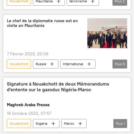
Nouakchott
Mauritanie
terrorisme
Plus
2
prison
Afrique subsaharienne
Le chef de la diplomatie russe est en
visite en Mauritanie
7 Février 2023, 20:06
Nouakchott
Russie
International
Plus
5
Mauritanie
Sergueï Lavrov
ministère russe des Affaires étrangères
Signature à Nouakchott de deux Mémorandums
d'entente sur le gazoduc Nigéria-Maroc
G5 Sahel
Afrique subsaharienne
Maghreb Arabe Presse
16 Octobre 2022, 07:57
Nouakchott
Nigeria
Maroc
Plus
1
Maghreb