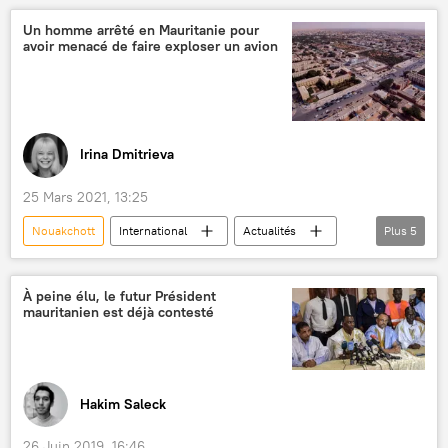
Un homme arrêté en Mauritanie pour
avoir menacé de faire exploser un avion
Irina Dmitrieva
25 Mars 2021, 13:25
Nouakchott
International
Actualités
Plus
5
Mauritanie
avion
aéroport
détournement d'avion
Afrique
À peine élu, le futur Président
mauritanien est déjà contesté
Hakim Saleck
26 Juin 2019, 16:46