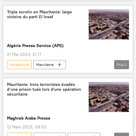
Mauritanie
développement
Afrique subsaharienne
Triple scrutin en Mauritanie: large
victoire du parti El Insaf
Algérie Presse Service (APS)
21 Mai 2023, 21:17
Nouakchott
Mauritanie
Plus
2
Afrique subsaharienne
élections
Mauritanie: trois terroristes évadés
d’une prison tués lors d'une opération
sécuritaire
Maghreb Arabe Presse
12 Mars 2023, 08:03