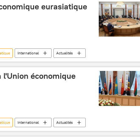
onomique eurasiatique
atique
International
Actualités
à l'Union économique
atique
International
Actualités