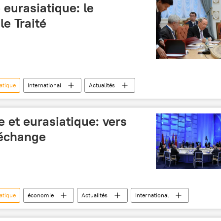
eurasiatique: le
le Traité
atique
International
Actualités
 et eurasiatique: vers
-échange
atique
économie
Actualités
International