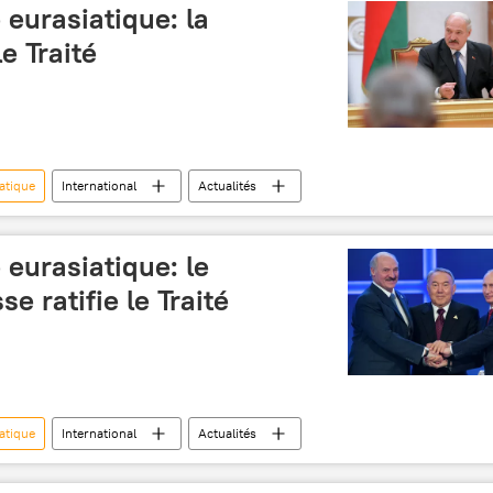
eurasiatique: la
le Traité
atique
International
Actualités
eurasiatique: le
e ratifie le Traité
atique
International
Actualités