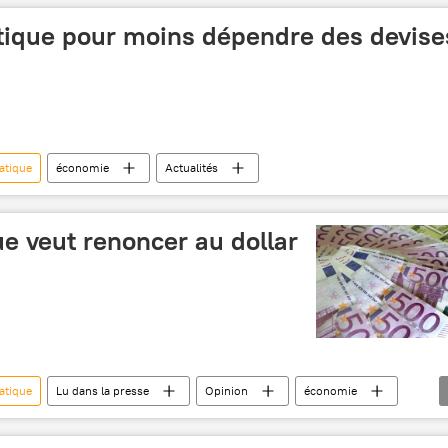
tique pour moins dépendre des devise
atique
économie
Actualités
ue veut renoncer au dollar
atique
Lu dans la presse
Opinion
économie