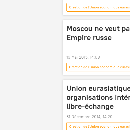
Création de l’Union économique eurasi
Inde
Eurasie
Andreï
zone de libre-échange
Moscou ne veut pa
Empire russe
13 Mai 2015, 14:08
Création de l’Union économique eurasi
Vladimir Grinine
Union écono
Union eurasiatique
organisations inté
libre-échange
31 Décembre 2014, 14:20
Création de l’Union économique eurasi