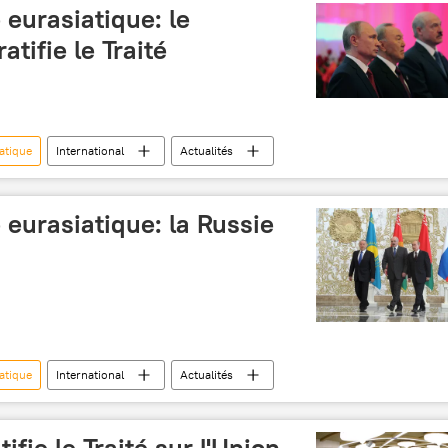
eurasiatique: le
tifie le Traité
atique
International
Actualités
eurasiatique: la Russie
atique
International
Actualités
fie le Traité sur l'Union