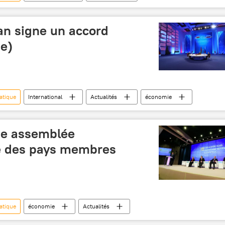
an signe un accord
ne)
atique
International
Actualités
économie
une assemblée
e des pays membres
atique
économie
Actualités