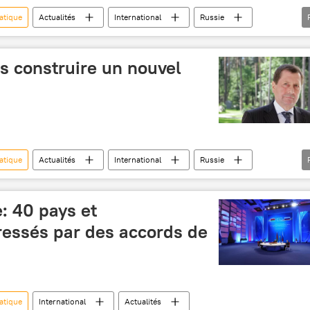
atique
Actualités
International
Russie
 Slepnev
Union économique eurasiatique (UEEA)
s construire un nouvel
atique
Actualités
International
Russie
mique eurasiatique (UEEA)
: 40 pays et
ressés par des accords de
atique
International
Actualités