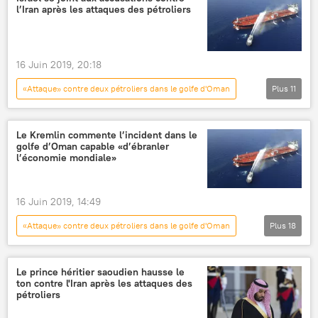
l’Iran après les attaques des pétroliers
mer d'Arabie
pétrolier
attaque
accusations
16 Juin 2019, 20:18
«Attaque» contre deux pétroliers dans le golfe d'Oman
Plus
11
International
Actualités
Benjamin Netanyahou
Israël
Iran
Le Kremlin commente l’incident dans le
golfe d’Oman capable «d’ébranler
pétrolier
accusations
agression
l’économie mondiale»
liberté de navigation
Donald Trump
Détroit d'Ormuz
16 Juin 2019, 14:49
«Attaque» contre deux pétroliers dans le golfe d'Oman
Plus
18
International
Actualités
accusation gratuite
Iran
Le prince héritier saoudien hausse le
ton contre l'Iran après les attaques des
mer d'Arabie
pétrolier
pétroliers
Dmitri Peskov
Colin Powell
Irak