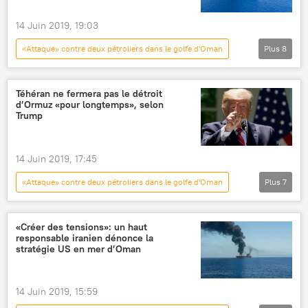
14 Juin 2019, 19:03
«Attaque» contre deux pétroliers dans le golfe d'Oman
Plus
8
International
Actualités
Iran
mer d'Arabie
Détroit d'Ormuz
Téhéran ne fermera pas le détroit
d’Ormuz «pour longtemps», selon
pétrolier
États-Unis
négociations
Trump
14 Juin 2019, 17:45
«Attaque» contre deux pétroliers dans le golfe d'Oman
Plus
7
International
Actualités
Donald Trump
Détroit d'Ormuz
Iran
«Créer des tensions»: un haut
responsable iranien dénonce la
États-Unis
Japon
stratégie US en mer d’Oman
14 Juin 2019, 15:59