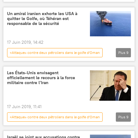
International
Actualités
Pentagone
États-Unis
Iran
mine
Un amiral iranien exhorte les USA à
quitter le Golfe, où Téhéran est
attaque
pétrolier
mer d'Arabie
responsable de la sécurité
images
explosion
explosifs
CENTCOM (United States Central Command)
17 Juin 2019, 14:42
«Attaque» contre deux pétroliers dans le golfe d'Oman
Plus
9
International
Actualités
Téhéran
Iran
États-Unis
mer d'Arabie
Les États-Unis envisagent
officiellement le recours à la force
Golfe persique
sécurité
armée
militaire contre l’Iran
17 Juin 2019, 11:41
«Attaque» contre deux pétroliers dans le golfe d'Oman
Plus
9
International
Actualités
Iran
États-Unis
Mike Pompeo
Israël se joint aux accusations contre