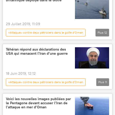
britannique déployé dans le Golfe
29 Juillet 2019, 11:09
«Attaque» contre deux pétroliers dans le golfe d'Oman
Plus
12
International
Actualités
Détroit d'Ormuz
Iran
destroyer
Téhéran répond aux déclarations des
USA qui menacent l’Iran d’une guerre
Royaume-Uni
marine
tensions
Golfe persique
Londres
Téhéran
pétrolier
18 Juin 2019, 12:12
«Attaque» contre deux pétroliers dans le golfe d'Oman
Plus
11
Actualités
International
Défense
Société
Iran
tensions
Voici les nouvelles images publiées par
le Pentagone devant accuser l’Iran de
États-Unis
guerre
mer d'Arabie
l’attaque en mer d’Oman
pétrolier
Hassan Rohani