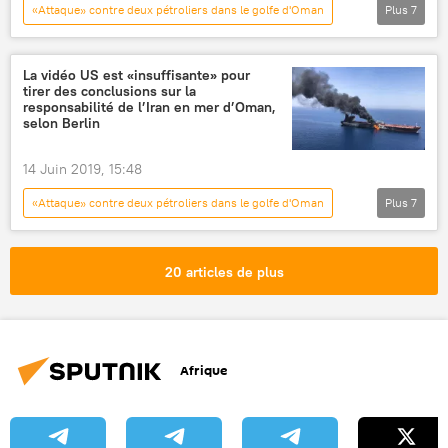
«Attaque» contre deux pétroliers dans le golfe d'Oman
Plus
7
International
Actualités
Washington
États-Unis
Iran
mer d'Arabie
La vidéo US est «insuffisante» pour
tirer des conclusions sur la
Proche-Orient
responsabilité de l’Iran en mer d’Oman,
selon Berlin
14 Juin 2019, 15:48
«Attaque» contre deux pétroliers dans le golfe d'Oman
Plus
7
International
Actualités
Iran
États-Unis
Allemagne
mer d'Arabie
20 articles de plus
pétrolier
Afrique