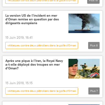
«Attaque» contre deux pétroliers dans le golfe d'Oman
Plus
15
Actualités
International
Émirats Arabes Unis
pétrolier
La version US de l’incident en mer
d’Oman remise en question par des
Abdallah Ben Zayed Al-Nahyane
sécurité
dirigeants européens
stabilité
mer d'Arabie
Iran
Détroit d'Ormuz
IRNA
États-Unis
15 Juin 2019, 16:41
Russie
accusations
responsabilité
«Attaque» contre deux pétroliers dans le golfe d'Oman
Plus
8
International
Actualités
États-Unis
Royaume-Uni
Iran
pétrolier
Après une pique à l’Iran, la Royal Navy
a-t-elle déployé des troupes en mer
attaque
mer d'Arabie
d’Oman?
15 Juin 2019, 15:15
«Attaque» contre deux pétroliers dans le golfe d'Oman
Plus
7
International
Actualités
Royaume-Uni
Royal Navy (Royaume-Uni)