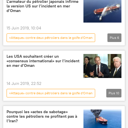
L’armateur du pétrolier japonais infirme
la version US sur l’incident en mer
mer d'Arabie
militaires
navires
d’Oman
15 Juin 2019, 10:04
«Attaque» contre deux pétroliers dans le golfe d'Oman
Plus
6
International
Actualités
pétrolier
US Navy
mer d'Arabie
Japon
Les USA souhaitent créer un
«consensus international» sur l’incident
en mer d’Oman
14 Juin 2019, 22:52
«Attaque» contre deux pétroliers dans le golfe d'Oman
Plus
10
International
Actualités
Patrick Shanahan
États-Unis
Pourquoi les «actes de sabotage»
contre les pétroliers ne profitent pas à
Oman
incident
pétrolier
l’Iran?
politique
consensus
attaque