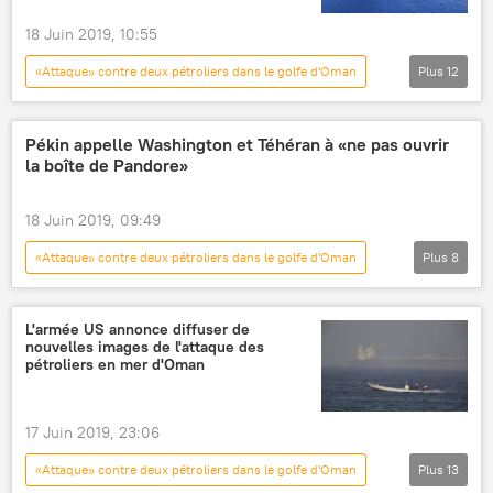
18 Juin 2019, 10:55
«Attaque» contre deux pétroliers dans le golfe d'Oman
Plus
12
International
Actualités
États-Unis
Iran
mer d'Arabie
Golfe persique
Pékin appelle Washington et Téhéran à «ne pas ouvrir
la boîte de Pandore»
images
pétrolier
attaque
Pentagone
militaires
18 Juin 2019, 09:49
Proche-Orient
«Attaque» contre deux pétroliers dans le golfe d'Oman
Plus
8
International
Actualités
Chine
Pékin
Téhéran
Washington
L'armée US annonce diffuser de
nouvelles images de l'attaque des
Iran
retenue
pétroliers en mer d'Oman
17 Juin 2019, 23:06
«Attaque» contre deux pétroliers dans le golfe d'Oman
Plus
13