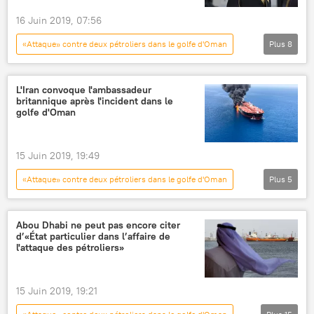
interview
économie mondiale
16 Juin 2019, 07:56
Détroit d'Ormuz
IRNA
États-Unis
«Attaque» contre deux pétroliers dans le golfe d'Oman
Plus
8
mine
équipage
International
Actualités
pétrolier
Mohammad Javad Zarif
Moscou
navires
attaque
mer d'Arabie
L'Iran convoque l'ambassadeur
britannique après l'incident dans le
Arabie Saoudite
Mohammed Ben Salman
golfe d'Oman
15 Juin 2019, 19:49
«Attaque» contre deux pétroliers dans le golfe d'Oman
Plus
5
International
Actualités
Iran
Royaume-Uni
ambassadeur
Abou Dhabi ne peut pas encore citer
d’«État particulier dans l’affaire de
l'attaque des pétroliers»
15 Juin 2019, 19:21