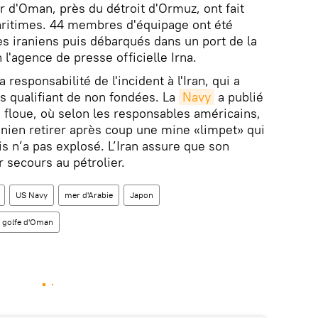
r d'Oman, près du détroit d'Ormuz, ont fait
ritimes. 44 membres d'équipage ont été
s iraniens puis débarqués dans un port de la
l'agence de presse officielle Irna.
 responsabilité de l'incident à l'Iran, qui a
es qualifiant de non fondées. La
Navy
a publié
 floue, où selon les responsables américains,
anien retirer après coup une mine «limpet» qui
is n’a pas explosé. L’Iran assure que son
r secours au pétrolier.
US Navy
mer d'Arabie
Japon
e golfe d'Oman