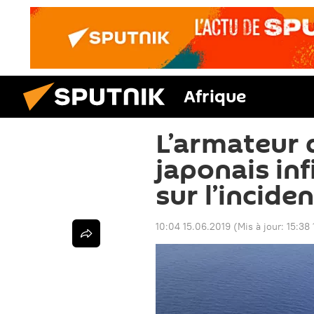
Afrique
L’armateur 
japonais inf
sur l’incid
10:04 15.06.2019
(Mis à jour:
15:38