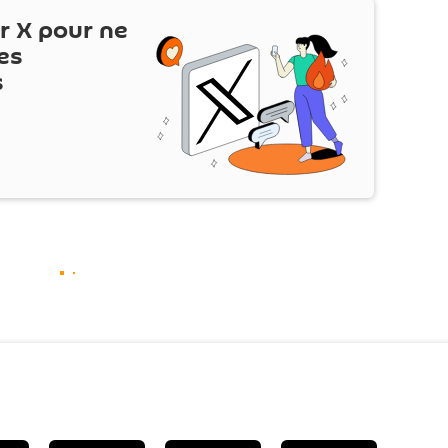
ur
X
pour ne
es
s