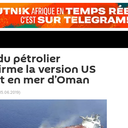
du pétrolier
irme la version US
ent en mer d’Oman
 15.06.2019
)