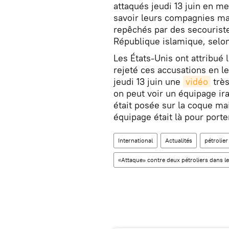
attaqués jeudi 13 juin en me
savoir leurs compagnies ma
repêchés par des secouriste
République islamique, selon 
Les États-Unis ont attribué la
rejeté ces accusations en l
jeudi 13 juin une
vidéo
très
on peut voir un équipage ir
était posée sur la coque ma
équipage était là pour porte
International
Actualités
pétrolier
«Attaque» contre deux pétroliers dans l