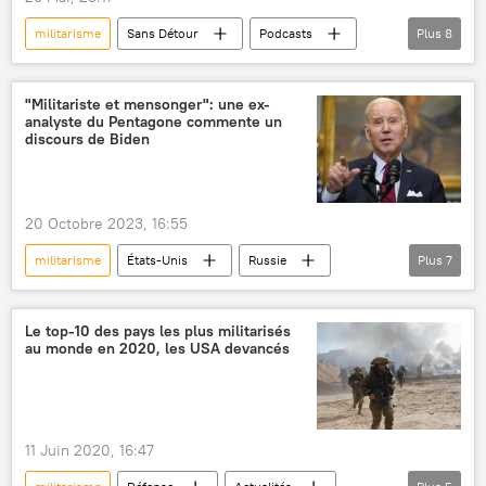
militarisme
Sans Détour
Podcasts
Plus
8
politique
Union européenne (UE)
OTAN
États-Unis
France
"Militariste et mensonger": une ex-
analyste du Pentagone commente un
militarisation
conflit ukrainien
discours de Biden
Europe
20 Octobre 2023, 16:55
militarisme
États-Unis
Russie
Plus
7
Ukraine
Israël
International
discours
Joe Biden
Pentagone
Le top-10 des pays les plus militarisés
au monde en 2020, les USA devancés
mensonge
11 Juin 2020, 16:47