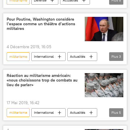
militarisme
Défense
Actualités
Plus
5
Russie
États-Unis
Israël
France
militarisation
Pour Poutine, Washington considère
l’espace comme un théâtre d’actions
militaires
4 Décembre 2019, 16:05
militarisme
International
Actualités
Plus
3
espace
Russie
États-Unis
Réaction au militarisme américain:
«nous choisissons trop de combats au
lieu de parler»
17 Mai 2019, 16:42
militarisme
International
Actualités
Plus
5
États-Unis
Venezuela
Jesse Jackson
droits de l’homme