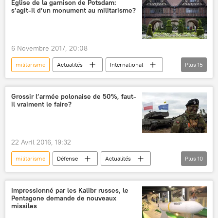
Église de la garnison de Potsdam:
s’agit-il d’un monument au militarisme?
militants
6 Novembre 2017, 20:08
militarisme
Actualités
International
Plus
15
Potsdam
RDA
Allemagne
Adolf Hitler
Max Dalichow
Grossir l’armée polonaise de 50%, faut-
il vraiment le faire?
Hajo Funke
Herta Däubler-Gmelin
Wolfram Hülsemann
Sputnik
Seconde Guerre mondiale
église
22 Avril 2016, 19:32
reconstruction
monument
nazis
militarisme
Défense
Actualités
Plus
10
manifestation
International
Russie
Allemagne
Pologne
Europe
Impressionné par les Kalibr russes, le
Pentagone demande de nouveaux
Antoni Macierewicz
Pentagone
missiles
OTAN
armée
propagande