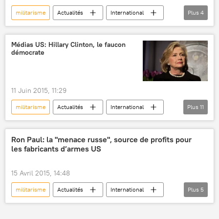
militarisme
Actualités
International
Plus
4
Japon
Shinzo Abe
Seconde Guerre mondiale
capitulation
Médias US: Hillary Clinton, le faucon
démocrate
11 Juin 2015, 11:29
militarisme
Actualités
International
Plus
11
États-Unis
Libye
Hillary Clinton
Vladimir Poutine
Paul Craig Roberts
Ron Paul: la "menace russe", source de profits pour
les fabricants d’armes US
Mouammar Kadhafi
Rand Paul
Présidentielle américaine 2016
15 Avril 2015, 14:48
élection présidentielle
élections
militarisme
Actualités
International
Plus
5
Présidentielle 2016 aux Etats-Unis
États-Unis
Allemagne
Bruxelles
Ron Paul
OTAN