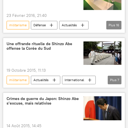
23 Février 2016, 21:40
militarisme
Défense
Actualités
Plus
16
International
Russie
États-Unis
Chine
Moscou
Pékin
Une offrande rituelle de Shinzo Abe
offense la Corée du Sud
Washington
Pentagone
US Navy
Tomahawk
Harpoon
Kalibr
flotte
navires
missiles antinavires
19 Octobre 2015, 11:13
missiles
militarisme
Actualités
International
Plus
7
Japon
Chine
Corée du Sud
Tokyo
Shinzo Abe
sommet
Crimes de guerre du Japon: Shinzo Abe
s’excuse, mais relativise
offrande rituelle
14 Août 2015, 14:45