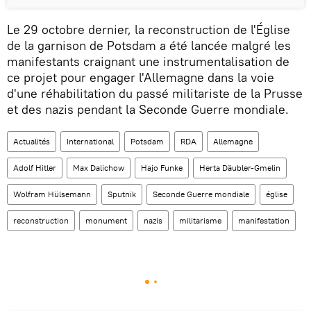
Le 29 octobre dernier, la reconstruction de l'Église
de la garnison de Potsdam a été lancée malgré les
manifestants craignant une instrumentalisation de
ce projet pour engager l'Allemagne dans la voie
d'une réhabilitation du passé militariste de la Prusse
et des nazis pendant la Seconde Guerre mondiale.
Actualités
International
Potsdam
RDA
Allemagne
Adolf Hitler
Max Dalichow
Hajo Funke
Herta Däubler-Gmelin
Wolfram Hülsemann
Sputnik
Seconde Guerre mondiale
église
reconstruction
monument
nazis
militarisme
manifestation