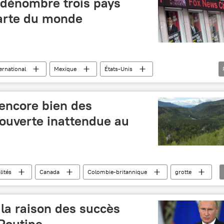
dénombre trois pays
carte du monde
ernational
Mexique
États-Unis
impair
erreurs
émissions
excuses
 encore bien des
couverte inattendue au
lités
Canada
Colombie-britannique
grotte
 la raison des succès
Poutine