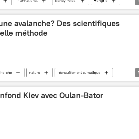
International
Nancy Pelosi
Hongrie
ne avalanche? Des scientifiques
elle méthode
cherche
nature
réchauffement climatique
Écosse
onfond Kiev avec Oulan-Bator