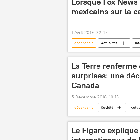
Lorsque Fox News 
mexicains sur la 
1 Avril 2019, 22:47
géographie
Actualités
Int
Donald Trump
Fox News
spectateurs
lapsus
La Terre renferme
surprises: une dé
Canada
5 Décembre 2018, 10:18
géographie
Société
Actua
Sciences et tech
Le Figaro explique
internationaux de 