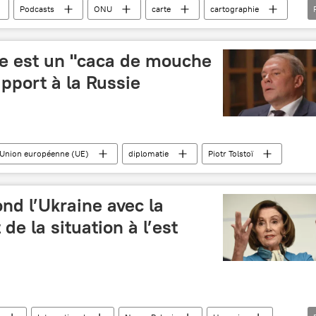
Podcasts
ONU
carte
cartographie
lité
faiblesse
e est un "caca de mouche
apport à la Russie
Union européenne (UE)
diplomatie
Piotr Tolstoï
nd l’Ukraine avec la
de la situation à l’est