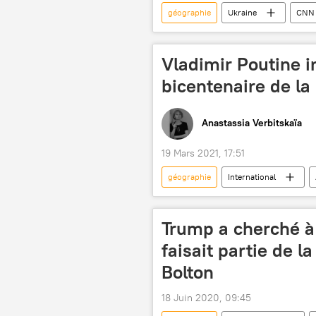
géographie
Ukraine
CNN
Vladimir Poutine in
bicentenaire de la
Anastassia Verbitskaïa
19 Mars 2021, 17:51
géographie
International
Sergueï Choïgou
Sciences et
Trump a cherché à 
faisait partie de l
Bolton
18 Juin 2020, 09:45