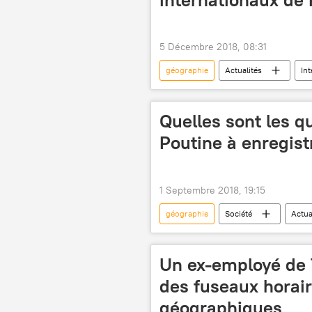
5 Décembre 2018, 08:31
géographie
Actualités
Int
Quelles sont les qu
Poutine à enregist
1 Septembre 2018, 19:15
géographie
Société
Actua
Vladimir Poutine
concours
Un ex-employé de 
des fuseaux horair
géographiques