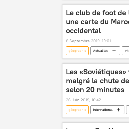
Iran
Qassem Soleimani
Le club de foot de
une carte du Maro
occidental
6 Septembre 2019, 19:01
géographie
Actualités
Int
Afrique
Les «Soviétiques» 
malgré la chute de
selon 20 minutes
26 Juin 2019, 16:42
géographie
International
Côte d'Azur
tourisme
journalistes
erreurs