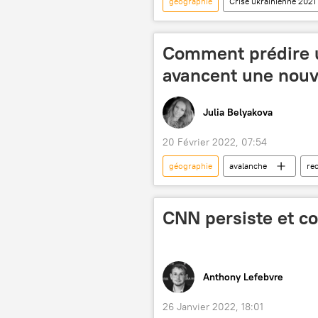
géographie
Crise ukrainienne 2021
Ukraine
bourde
Comment prédire u
avancent une nouv
Julia Belyakova
20 Février 2022, 07:54
géographie
avalanche
re
Sciences et tech
prévisions
CNN persiste et c
Anthony Lefebvre
26 Janvier 2022, 18:01