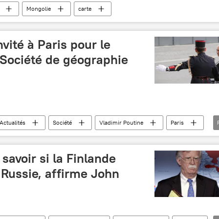
Mongolie
carte
vité à Paris pour le
 Société de géographie
Actualités
Société
Vladimir Poutine
Paris
 tech
savoir si la Finlande
a Russie, affirme John