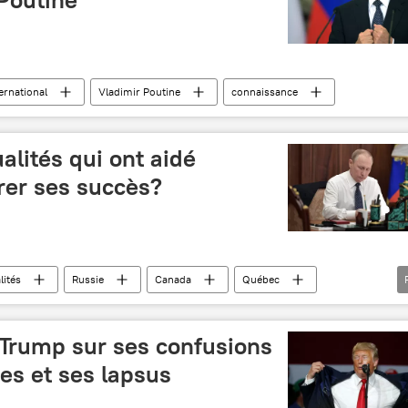
ernational
Vladimir Poutine
connaissance
alités qui ont aidé
rer ses succès?
lités
Russie
Canada
Québec
succès
médaille
Trump sur ses confusions
es et ses lapsus