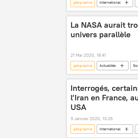
géographie
International
révélations
géopolitique
La NASA aurait tro
univers paral­lèle
21 Mai 2020, 18:41
géographie
Actualités
So
Interrogés, certai
l’Iran en France, 
USA
9 Janvier 2020, 13:26
géographie
International