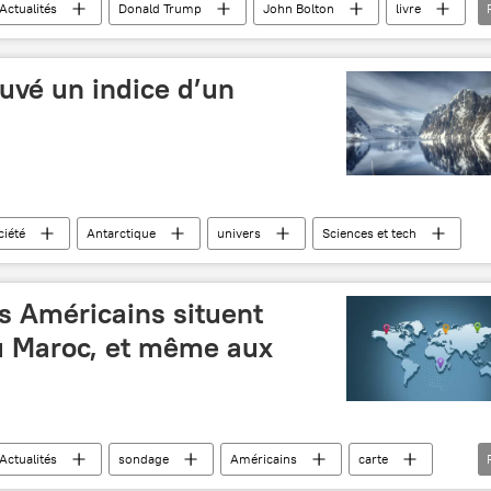
Actualités
Donald Trump
John Bolton
livre
Maison blanche
The New York Times
uvé un indice d’un
ciété
Antarctique
univers
Sciences et tech
ns Américains situent
au Maroc, et même aux
Actualités
sondage
Américains
carte