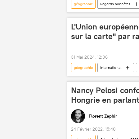
géographie
Regards honnêtes
défis
pauvreté
inéga
L'Union européenn
sur la carte" par r
31 Mai 2024, 12:06
géographie
International
Nancy Pelosi confo
Hongrie en parlant 
Florent Zephir
24 Février 2022, 15:40