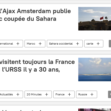
Donald Trump
 l’Ajax Amsterdam publie
c coupée du Sahara
ernational
Maroc
Sahara occidental
carte
visitent toujours la France
 l’URSS il y a 30 ans,
Actualités
20 Minutes
France
Russie
touristes
URSS
soviétique
Russes
vérification