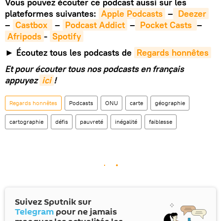
Vous pouvez écouter ce podcast aussi sur les
plateformes suivantes:
Apple Podcasts
–
 Deezer
–
Castbox 
–
Podcast Addict
–
 Pocket Casts 
–
Afripods
-
Spotify
► Écoutez tous les podcasts de
Regards honnêtes
Et pour écouter tous nos podcasts en français
appuyez
ici
!
Regards honnêtes
Podcasts
ONU
carte
géographie
cartographie
défis
pauvreté
inégalité
faiblesse
Suivez Sputnik sur
Telegram
pour ne jamais