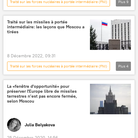
Traité sur les forces nucléaires à portée intermédiaire (FNI)
Plus
9
International
Sergueï Lavrov
ministère russe des Affaires étrangères
Traité sur les missiles à portée
intermédiaire: les leçons que Moscou a
États-Unis
Serbie
Proche-Orient
tirées
Palestine
conflit ukrainien
crimes de guerre
8 Décembre 2022, 09:31
Traité sur les forces nucléaires à portée intermédiaire (FNI)
Plus
4
International
États-Unis
Russie
anniversaire
La «fenêtre d'opportunité» pour
préserver l'Europe libre de missiles
terrestres n’est pas encore fermée,
selon Moscou
Julia Belyakova
25 Décembre 2020, 14:56