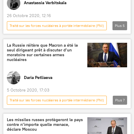
Anastassia Verbitskaïa
26 Octobre 2020, 12:16
Traité sur les forces nucléaires à portée intermédiaire (FNI)
Plus
5
International
Actualités
Vladimir Poutine
sécurité
Russie
La Russie réitère que Macron a été le
seul dirigeant prêt à discuter d’un
moratoire sur certaines armes
nucléaires
Daria Petliaeva
5 Octobre 2020, 17:03
Traité sur les forces nucléaires à portée intermédiaire (FNI)
Plus
7
Actualités
International
Russie
France
sécurité
Sergueï Lavrov
Les missiles russes protègeront le pays
contre n’importe quelle menace,
ministère russe des Affaires étrangères
déclare Moscou