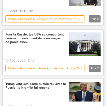
23 Août 2020, 20:12
Traité sur les forces nucléaires à portée intermédiaire (FNI)
Plus
8
Actualités
International
Sergueï Lavrov
missiles
Russie
Pour la Russie, les USA se comportent
comme un «éléphant dans un magasin
États-Unis
armements
de porcelaine»
Traité New START de 2010 (START 3)
10 Août 2020, 17:12
Traité sur les forces nucléaires à portée intermédiaire (FNI)
Plus
7
International
Actualités
États-Unis
Russie
Washington
Trump veut «un pacte nucléaire» avec la
Russie, le Kremlin lui répond
Union européenne (UE)
Traité Ciel ouvert
3 Juin 2020, 17:15