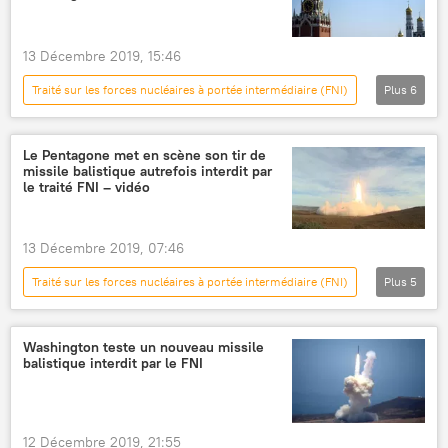
Traité New START de 2010 (START 3)
13 Décembre 2019, 15:46
Traité sur les forces nucléaires à portée intermédiaire (FNI)
Plus
6
International
Actualités
Russie
États-Unis
tir de missiles
Kremlin
Le Pentagone met en scène son tir de
missile balistique autrefois interdit par
le traité FNI – vidéo
13 Décembre 2019, 07:46
Traité sur les forces nucléaires à portée intermédiaire (FNI)
Plus
5
Défense
Actualités
États-Unis
Californie
missiles
Washington teste un nouveau missile
balistique interdit par le FNI
12 Décembre 2019, 21:55