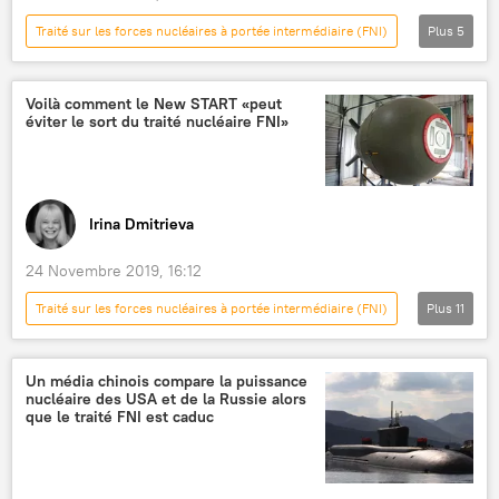
Traité sur les forces nucléaires à portée intermédiaire (FNI)
Plus
5
International
Actualités
Défense
États-Unis
Californie
Voilà comment le New START «peut
éviter le sort du traité nucléaire FNI»
Irina Dmitrieva
24 Novembre 2019, 16:12
Traité sur les forces nucléaires à portée intermédiaire (FNI)
Plus
11
Traité New START de 2010 (START 3)
International
Actualités
États-Unis
Un média chinois compare la puissance
nucléaire des USA et de la Russie alors
Daryl Kimball
Russie
que le traité FNI est caduc
armes nucléaires
désarmement
Traité sur la non-prolifération des armes nucléaires (TNP)