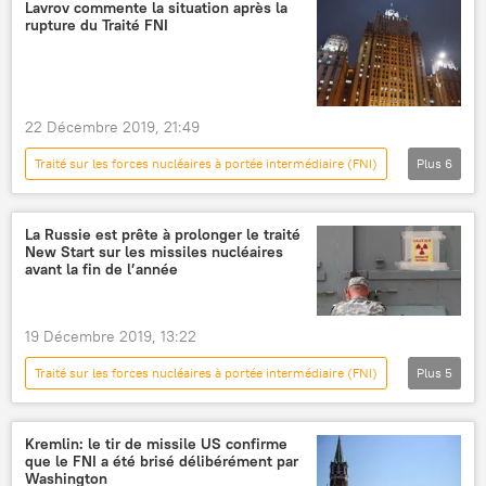
Sergueï Choïgou
Russie
Lavrov commente la situation après la
rupture du Traité FNI
Traité New START de 2010 (START 3)
22 Décembre 2019, 21:49
Traité sur les forces nucléaires à portée intermédiaire (FNI)
Plus
6
Traité FNI
International
Actualités
Russie
États-Unis
rupture
La Russie est prête à prolonger le traité
New Start sur les missiles nucléaires
avant la fin de l’année
19 Décembre 2019, 13:22
Traité sur les forces nucléaires à portée intermédiaire (FNI)
Plus
5
Grande conférence de presse de Vladimir Poutine - 2019
Défense
Actualités
Kremlin: le tir de missile US confirme
que le FNI a été brisé délibérément par
Vladimir Poutine
Washington