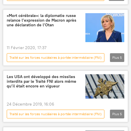
International
Actualités
Défense
France
Russie
Interviews
«Mort cérébrale»: la diplomatie russe
relance l’expression de Macron après
Opinion
une déclaration de l’Otan
système sous-marin polyvalent Poseidon
Kinjal (missile air-air hypersonique)
11 Février 2020, 17:37
Traité New START de 2010 (START 3)
Traité sur les forces nucléaires à portée intermédiaire (FNI)
Plus
5
Actualités
OTAN
Maria Zakharova
Jens Stoltenberg
Russie
Les USA ont développé des missiles
interdits par le Traité FNI alors même
qu’il était encore en vigueur
24 Décembre 2019, 16:06
Traité sur les forces nucléaires à portée intermédiaire (FNI)
Plus
5
Actualités
Défense