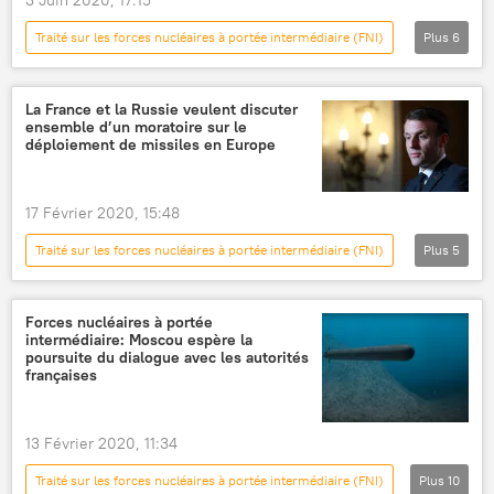
Traité sur les forces nucléaires à portée intermédiaire (FNI)
Plus
6
International
Actualités
Russie
États-Unis
armes nucléaires
La France et la Russie veulent discuter
ensemble d’un moratoire sur le
Traité New START de 2010 (START 3)
déploiement de missiles en Europe
17 Février 2020, 15:48
Traité sur les forces nucléaires à portée intermédiaire (FNI)
Plus
5
Actualités
Sergueï Lavrov
France
Russie
Europe
Forces nucléaires à portée
intermédiaire: Moscou espère la
poursuite du dialogue avec les autorités
françaises
13 Février 2020, 11:34
Traité sur les forces nucléaires à portée intermédiaire (FNI)
Plus
10