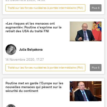
Traité sur les forces nucléaires à portée intermédiaire (FNI)
Plus
6
Actualités
Défense
International
missiles
nucléaire
Russie
«Les risques et les menaces ont
augmenté»: Poutine s’exprime sur le
retrait des USA du traité FNI
Julia Belyakova
14 Novembre 2020, 17:27
Traité sur les forces nucléaires à portée intermédiaire (FNI)
Plus
5
Actualités
Défense
politique
Russie
États-Unis
Poutine met en garde l’Europe sur les
nouvelles menaces qui pèsent sur la
sécurité du continent