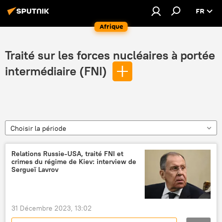
FR
Afrique
Traité sur les forces nucléaires à portée
intermédiaire (FNI)
Choisir la période
Relations Russie-USA, traité FNI et
crimes du régime de Kiev: interview de
Sergueï Lavrov
31 Décembre 2023, 13:02