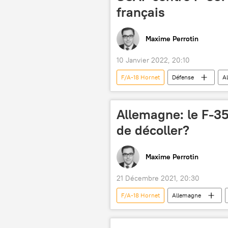
français
Maxime Perrotin
10 Janvier 2022, 20:10
F/A-18 Hornet
Défense
A
Lockheed Martin
industrie d
Système de combat aérien du futur (S
Allemagne: le F-35
de décoller?
Maxime Perrotin
21 Décembre 2021, 20:30
F/A-18 Hornet
Allemagne
F-16 Fighting Falcon
Lockhee
Luftwaffe
Système de combat 