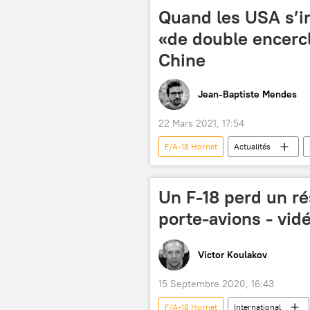
Système de combat aérien du futur (S
Quand les USA s’in
«de double encercl
Chine
Jean-Baptiste Mendes
22 Mars 2021, 17:54
F/A-18 Hornet
Actualités
Mike Pompeo
Antony Blinken
Vladimir Poutine
Sukhoi
Un F-18 perd un ré
porte-avions - vid
Victor Koulakov
15 Septembre 2020, 16:43
F/A-18 Hornet
International