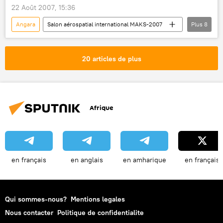
22 Août 2007, 15:36
Angara
Salon aérospatial international MAKS-2007
Plus
8
Société
Actualités
International
Russie
Anatoli Perminov
20 articles de plus
Holding spatial russe Roscosmos
Rous-M
Sciences et tech
Afrique
en français
en anglais
en amharique
en français
Qui sommes-nous?
Mentions legales
Nous contacter
Politique de confidentialite