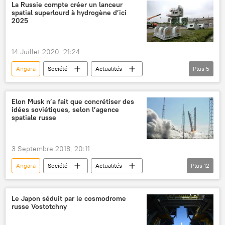
Rockot
espace extra-atmosphérique
La Russie compte créer un lanceur
spatial superlourd à hydrogène d’ici
exploration de l'espace
Soyouz-ST
2025
Soyouz (fusée)
Proton-M
14 Juillet 2020, 21:24
Angara
Société
Actualités
Plus
5
Angara-A5
Holding spatial russe Roscosmos
Dmitri Rogozine
espace
Elon Musk n’a fait que concrétiser des
idées soviétiques, selon l’agence
Sciences et tech
spatiale russe
3 Septembre 2018, 20:11
Angara
Société
Actualités
Plus
12
International
Russie
États-Unis
Moscou
Elon Musk
Le Japon séduit par le cosmodrome
russe Vostotchny
Alexandre Medvedev
SpaceX