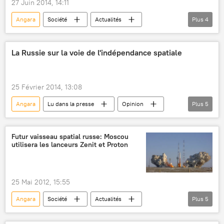
27 Juin 2014, 14:11
Angara
Société
Actualités
Plus
4
Holding spatial russe Roscosmos
Angara-1.2
Angara-A5
Sciences et tech
La Russie sur la voie de l'indépendance spatiale
25 Février 2014, 13:08
Angara
Lu dans la presse
Opinion
Plus
5
Actualités
Soyouz (fusée)
cosmodrome Vostotchny
Baïkonour
Futur vaisseau spatial russe: Moscou
utilisera les lanceurs Zenit et Proton
Plessetsk
25 Mai 2012, 15:55
Angara
Société
Actualités
Plus
5
Russie
PPTS
Zenit
Proton