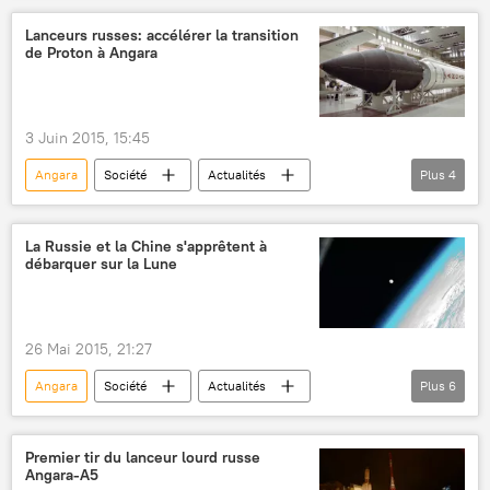
Bourget 2015
Luna-25 (ex-Luna Globe)
Lanceurs russes: accélérer la transition
de Proton à Angara
Spektr-RG
cosmodrome Vostotchny
Sciences et tech
3 Juin 2015, 15:45
Angara
Société
Actualités
Plus
4
Russie
Igor Komarov
Andreï Kalinovski
Proton-M
La Russie et la Chine s'apprêtent à
débarquer sur la Lune
Sciences et tech
26 Mai 2015, 21:27
Angara
Société
Actualités
Plus
6
Russie
Chine
Lune
Sergueï Filipenkov
Yutu
espace
Premier tir du lanceur lourd russe
Angara-A5
Sciences et tech