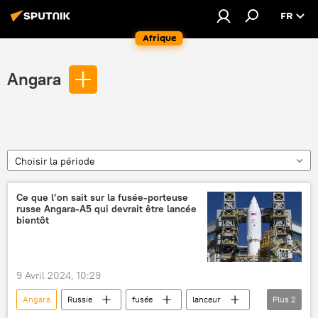
FR
Afrique
Angara
Choisir la période
Ce que l’on sait sur la fusée-porteuse
russe Angara-A5 qui devrait être lancée
bientôt
9 Avril 2024, 10:29
Angara
Russie
fusée
lanceur
Plus
2