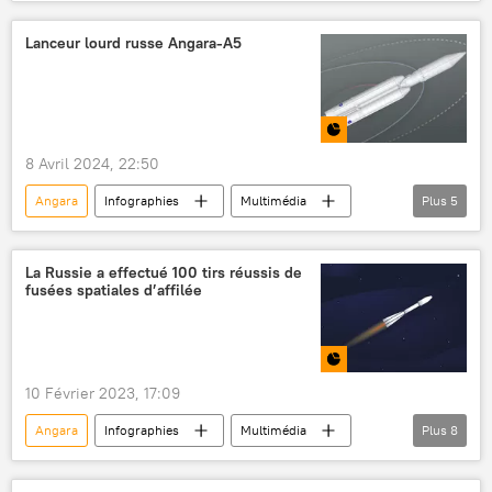
Holding spatial russe Roscosmos
espace
Lanceur lourd russe Angara-A5
8 Avril 2024, 22:50
Angara
Infographies
Multimédia
Plus
5
Russie
cosmodrome Vostotchny
Angara-A5
exploration de l'espace
La Russie a effectué 100 tirs réussis de
fusées spatiales d’affilée
lanceur lourd
10 Février 2023, 17:09
Angara
Infographies
Multimédia
Plus
8
Holding spatial russe Roscosmos
Russie