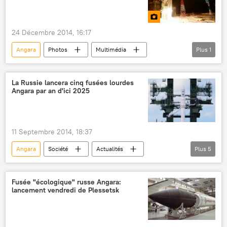
24 Décembre 2014, 16:17
Angara
Photos
Multimédia
Plus
1
Plessetsk
La Russie lancera cinq fusées lourdes
Angara par an d'ici 2025
11 Septembre 2014, 18:37
Angara
Société
Actualités
Plus
5
Pavel Popov
Consortium spatial unifié russe (ORKK)
Fusée "écologique" russe Angara:
lancement vendredi de Plessetsk
Angara-A5
Proton-M
Sciences et tech