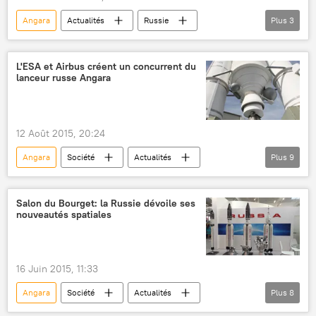
lancement
espace
mission lunaire
Angara
Actualités
Russie
Plus
3
Sciences et tech
Dmitri Rogozine
espace
lanceur
L'ESA et Airbus créent un concurrent du
lanceur russe Angara
12 Août 2015, 20:24
Angara
Société
Actualités
Plus
9
France
Paris
ESA
United Launch Alliance (ULA)
Salon du Bourget: la Russie dévoile ses
nouveautés spatiales
Centre national d'études spatiales (CNES)
Airbus Safran Launchers (ASL)
European Launch Vehicle (ELV)
16 Juin 2015, 11:33
Ariane (fusée)
espace
Angara
Société
Actualités
Plus
8
Sciences et tech
International
Russie
RKK Energuia