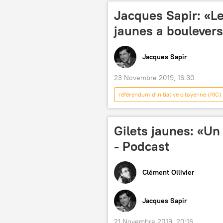
Conséquences économiques du corona
Jacques Sapir: «L
jaunes a boulevers
Jacques Sapir
23 Novembre 2019, 16:30
référendum d'initiative citoyenne (RIC)
Analyse
Opinion
gi
taxe carbone
grève
Gilets jaunes: «Un
Podcasts
- Podcast
Clément Ollivier
Jacques Sapir
21 Novembre 2019, 20:16