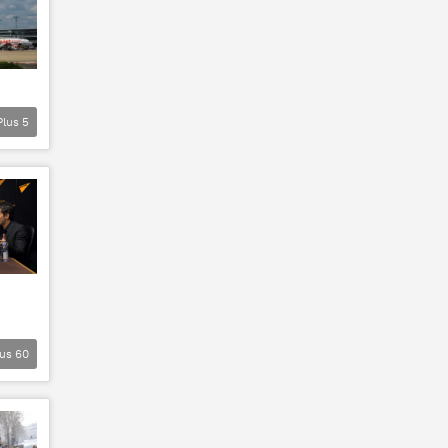
Plus
5
lus
60