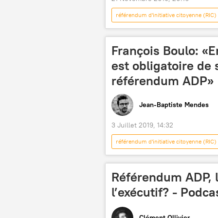
référendum d'initiative citoyenne (RIC)
grève
taxe carbone
Podcasts
François Boulo: «En
est obligatoire de 
référendum ADP»
Jean-Baptiste Mendes
3 Juillet 2019, 14:32
référendum d'initiative citoyenne (RIC)
Emmanuel Macron
Edouard P
Actualités
Russeurope Expre
Référendum ADP, le
l’exécutif? - Podca
Clément Ollivier