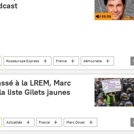
dcast
55:39
Russeurope Express
France
démocratie
assé à la LREM, Marc
la liste Gilets jaunes
Actualités
France
Marc Doyer
gilets jaunes