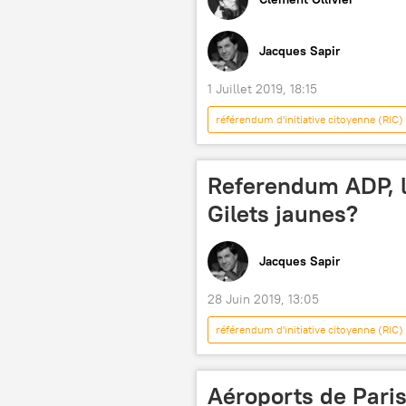
Jacques Sapir
1 Juillet 2019, 18:15
référendum d'initiative citoyenne (RIC)
privatisation
référendum
collecte de signatures
Podcas
Referendum ADP, l
Gilets jaunes?
Jacques Sapir
28 Juin 2019, 13:05
référendum d'initiative citoyenne (RIC)
référendum
Emmanuel Macr
Aéroports de Paris (ADP)
Ru
Aéroports de Paris