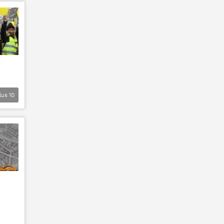
lus
10