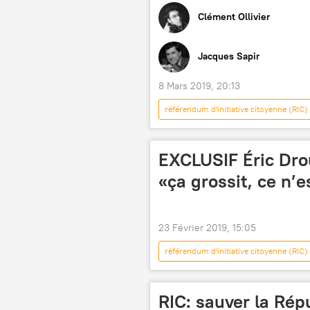
Clément Ollivier
Jacques Sapir
8 Mars 2019, 20:13
référendum d'initiative citoyenne (RIC)
Mouvement des Gilets jaunes après 13 
Banque centrale européenne (BCE)
EXCLUSIF Éric Drou
citoyenneté
monnaie
«ça grossit, ce n’
union monétaire
monnaie nat
gilets jaunes
Podcasts
23 Février 2019, 15:05
référendum d'initiative citoyenne (RIC)
Eric Drouet
mobilisation
gilets jaunes
Mouvement des G
RIC: sauver la Répu