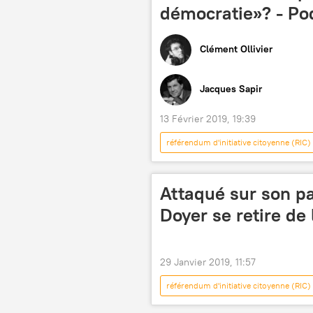
démocratie»? - Po
Clément Ollivier
Jacques Sapir
13 Février 2019, 19:39
référendum d'initiative citoyenne (RIC)
gilets jaunes
Podcasts
Attaqué sur son p
Doyer se retire de 
29 Janvier 2019, 11:57
référendum d'initiative citoyenne (RIC)
La République en Marche! (LREM)