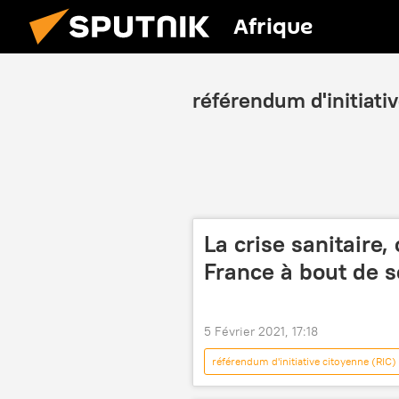
Afrique
référendum d'initiati
La crise sanitaire
France à bout de s
5 Février 2021, 17:18
référendum d'initiative citoyenne (RIC)
pandémie
gilets jaunes