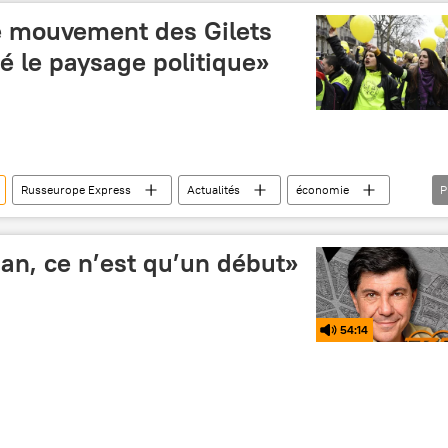
virus (2020)
France
e mouvement des Gilets
é le paysage politique»
Russeurope Express
Actualités
économie
P
lets jaunes
pouvoir d'achat
écologie
Les Gilets jaunes après un an de mobilisation
France
 an, ce n’est qu’un début»
54:14