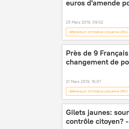
euros d'amende po
Alexis Corbière
Christophe C
Union européenne (UE)
UPR 
25 Mars 2019, 09:02
La République en Marche! (LREM)
référendum d'initiative citoyenne (RIC)
référendum
médias
gilets jaunes
peine de mort
émeutes
Près de 9 Français
finances
pouvoir d'achat
avortement
représentation
changement de pol
pouvoir des oligarques
politi
médias français
révolutionna
21 Mars 2019, 16:07
pompe à essence
gilets jaun
référendum d'initiative citoyenne (RIC)
médias étrangers
black bloc
gilets jaunes
grand débat
Mouvement des Gilets jaunes après 22
Gilets jaunes: sou
contrôle citoyen? 