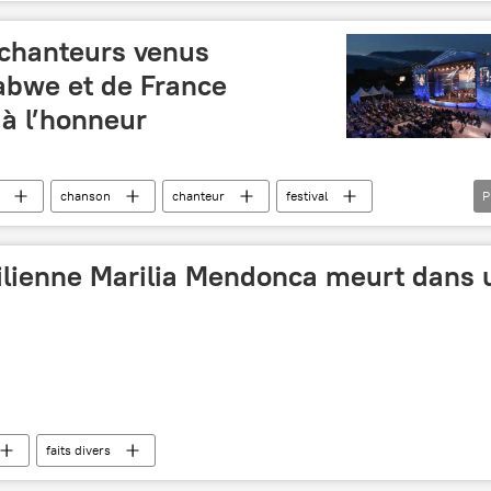
 chanteurs venus
babwe et de France
 à l’honneur
chanson
chanteur
festival
P
gérie
Zimbabwe
France
Culture
istance française
Holocauste
Yalta
ilienne Marilia Mendonca meurt dans 
faits divers