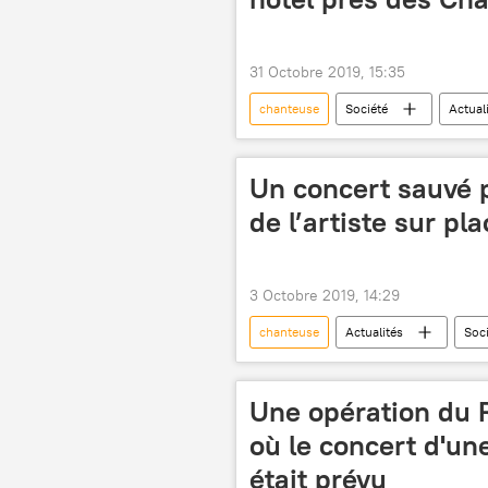
31 Octobre 2019, 15:35
chanteuse
Société
Actual
hôtel
Un concert sauvé p
de l’artiste sur pl
3 Octobre 2019, 14:29
chanteuse
Actualités
Soc
insolite
Une opération du R
où le concert d'un
était prévu