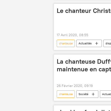
Le chanteur Chris
17 Avril 2020, 08:55
chanteuse
Actualités
disp
La chanteuse Duffy
maintenue en capti
26 Février 2020, 09:19
chanteuse
Société
Actual