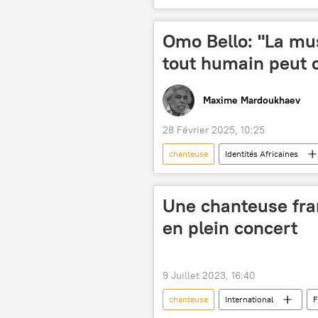
Omo Bello: "La mu
tout humain peut
Maxime Mardoukhaev
28 Février 2025, 10:25
chanteuse
Identités Africaines
chanson
chant
Nig
Une chanteuse fra
en plein concert
9 Juillet 2023, 16:40
chanteuse
International
F