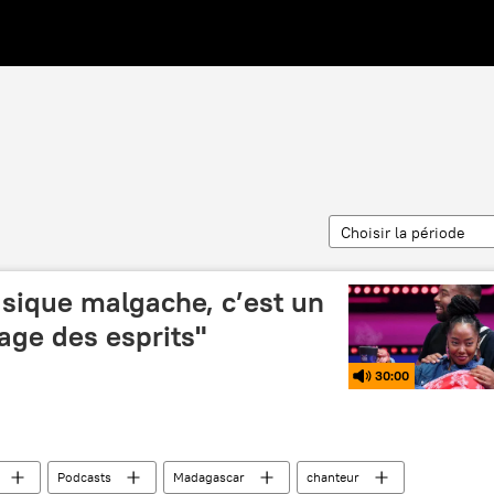
Choisir la période
usique malgache, c’est un
gage des esprits"
30:00
Podcasts
Madagascar
chanteur