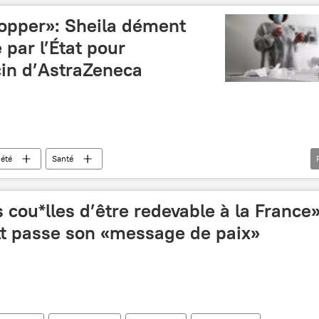
topper»: Sheila dément
 par l’État pour
cin d’AstraZeneca
iété
Santé
neca/Oxford
communication
campagne médiatique
 cou*lles d’être redevable à la France»
lt passe son «message de paix»