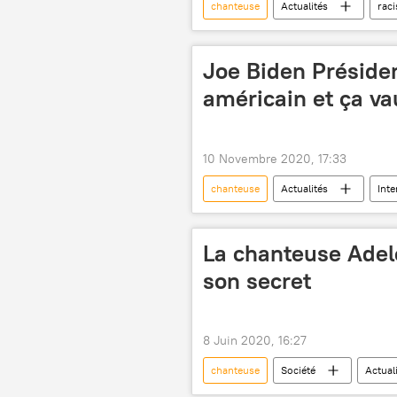
chanteuse
Actualités
rac
Joe Biden Présiden
américain et ça va
10 Novembre 2020, 17:33
chanteuse
Actualités
Inte
élection présidentielle
France
La chanteuse Adele
son secret
8 Juin 2020, 16:27
chanteuse
Société
Actual