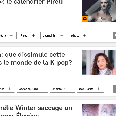
: le calendrier Pirelli
édia
Pirelli
calendrier
photo
William Shakespeare
Vérone
Italie
: que dissimule cette
s le monde de la K-pop?
ités
Corée du Sud
chanteur
popularité
hélie Winter saccage un
amps-Élysées