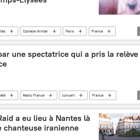
ités
Ophélie Winter
Paris
France
ar une spectatrice qui a pris la relève
ace
iété
Radio France
concert
France
aid a eu lieu à Nantes là
e chanteuse iranienne