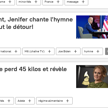
isme
minorités
France
message
t, Jenifer chante l’hymne
ut le détour!
rnational
M6 (chaîne TV)
Joe Biden
hymne
 perd 45 kilos et révèle
ités
Adele
régime alimentaire