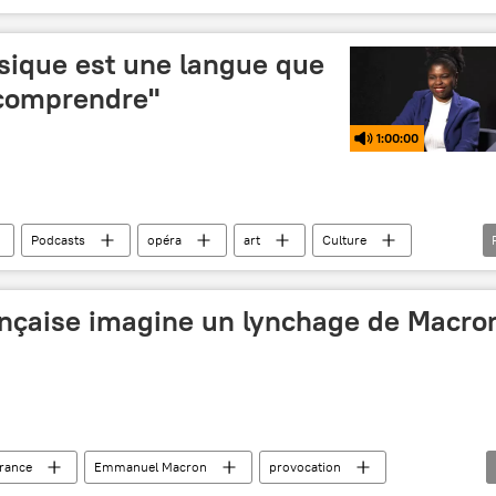
sique est une langue que
 comprendre"
1:00:00
Podcasts
opéra
art
Culture
eria
nçaise imagine un lynchage de Macro
rance
Emmanuel Macron
provocation