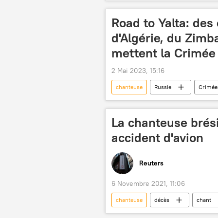
violences
Road to Yalta: des
d'Algérie, du Zim
mettent la Crimée
2 Mai 2023, 15:16
chanteuse
Russie
Crimée
Seconde Guerre mondiale
Al
Inde
États-Unis
Rés
La chanteuse brés
accident d'avion
Reuters
6 Novembre 2021, 11:06
chanteuse
décès
chant