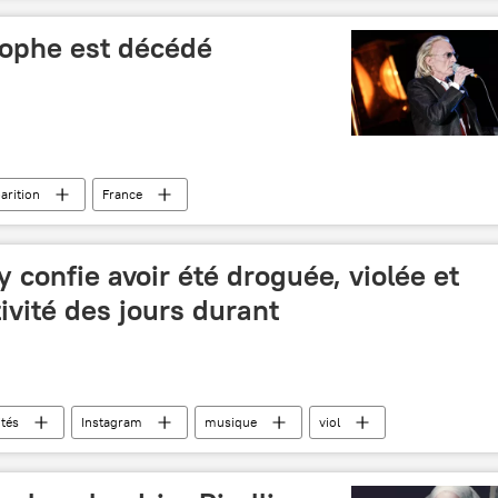
tophe est décédé
arition
France
 confie avoir été droguée, violée et
vité des jours durant
ités
Instagram
musique
viol