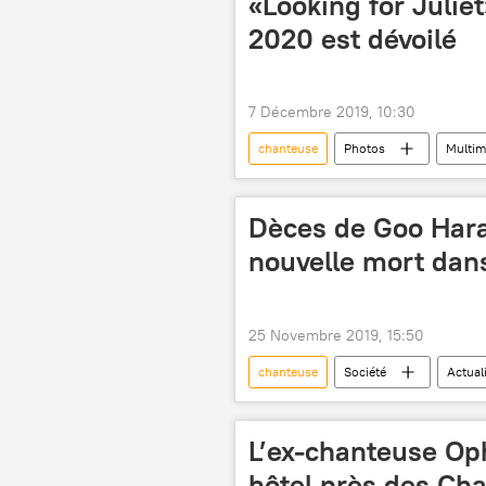
«Looking for Juliet»
2020 est dévoilé
7 Décembre 2019, 10:30
chanteuse
Photos
Multim
femmes
Emma Watson
comédienne
Dèces de Goo Hara
nouvelle mort dan
25 Novembre 2019, 15:50
chanteuse
Société
Actual
harcèlement
suicide
L’ex-chanteuse Op
hôtel près des Ch