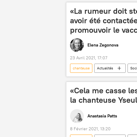
«La rumeur doit s
avoir été contactée
promouvoir le vac
Elena Zegonova
23 Avril 2021, 17:07
chanteuse
Actualités
Soc
Vaxzevria, vaccin anti-Covid d'AstraZe
personnalités
France
«Cela me casse les
la chanteuse Yseu
Anastasia Patts
8 Février 2021, 13:20