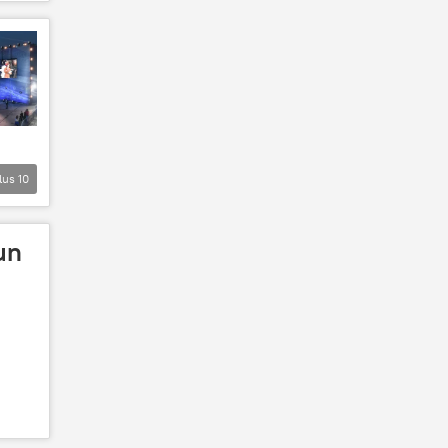
lus
10
un