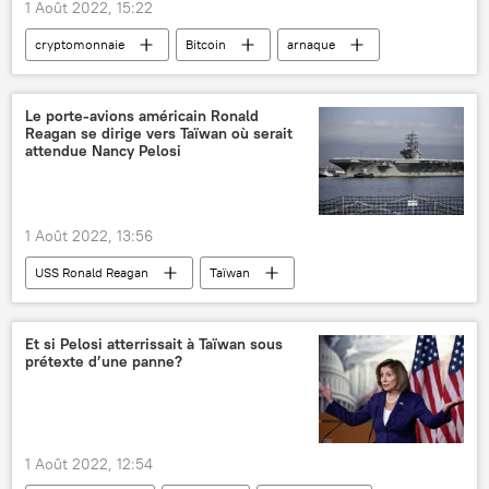
1 Août 2022, 15:22
cryptomonnaie
Bitcoin
arnaque
escroquerie
France
Le porte-avions américain Ronald
Reagan se dirige vers Taïwan où serait
attendue Nancy Pelosi
1 Août 2022, 13:56
USS Ronald Reagan
Taïwan
International
Nancy Pelosi
Mer de Chine méridionale
Chine
Et si Pelosi atterrissait à Taïwan sous
prétexte d’une panne?
États-Unis
1 Août 2022, 12:54