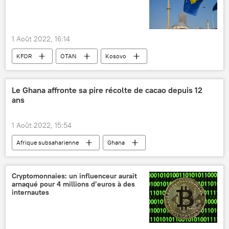
1 Août 2022, 16:14
KFOR
OTAN
Kosovo
Serbie
tensions
Le Ghana affronte sa pire récolte de cacao depuis 12
ans
1 Août 2022, 15:54
Afrique subsaharienne
Ghana
cacao
sécheresse
Côte d'Ivoire
Cryptomonnaies: un influenceur aurait
arnaqué pour 4 millions d’euros à des
internautes