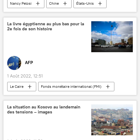
Nancy Pelosi
Chine
États-Unis
Taïwan
La livre égyptienne au plus bas pour la
2e fois de son histoire
AFP
1 Août 2022, 12:51
Le Caire
Fonds monétaire international (FMI)
inflation
Abdel Fattah al-Sissi
Egypte
économie
La situation au Kosovo au lendemain
des tensions – images