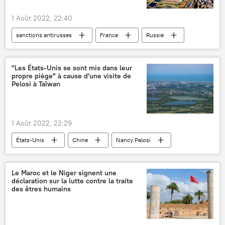
1 Août 2022, 22:40
sanctions antirusses
France
Russie
avoirs
Banque centrale de Russie (BCR)
confiscation
"Les États-Unis se sont mis dans leur
propre piège" à cause d'une visite de
Pelosi à Taïwan
1 Août 2022, 22:29
États-Unis
Chine
Nancy Pelosi
Taïwan
visite
Le Maroc et le Niger signent une
déclaration sur la lutte contre la traite
des êtres humains