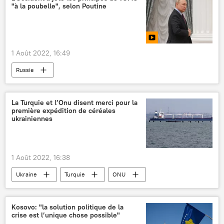
"à la poubelle", selon Poutine
nucléaire civil
New York
1 Août 2022, 16:49
Russie
Organisation mondiale du commerce (OMC)
Vladimir Poutine
Occident
La Turquie et l’Onu disent merci pour la
première expédition de céréales
sanctions
ukrainiennes
1 Août 2022, 16:38
Ukraine
Turquie
ONU
céréales
Russie
Kosovo: "la solution politique de la
crise est l’unique chose possible"