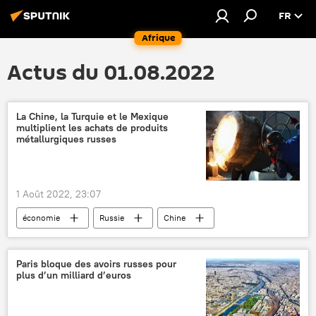
FR
Afrique
Actus du 01.08.2022
La Chine, la Turquie et le Mexique
multiplient les achats de produits
métallurgiques russes
1 Août 2022, 23:07
économie
Russie
Chine
Turquie
Mexique
sidérurgie
métallurgie
commerce
Paris bloque des avoirs russes pour
plus d’un milliard d’euros
sanctions antirusses
Europe