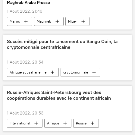
Maghreb Arabe Presse
1 Août 2022, 21:40
Maroc
Maghreb
Niger
Afrique subsaharienne
traite des êtres humains
International
Succès mitigé pour le lancement du Sango Coin, la
cryptomonnaie centrafricaine
1 Août 2022, 20:54
Afrique subsaharienne
cryptomonnaie
République centrafricaine
investisseurs
Russie-Afrique: Saint-Pétersbourg veut des
coopérations durables avec le continent africain
1 Août 2022, 20:53
International
Afrique
Russie
Saint-Pétersbourg
coopération