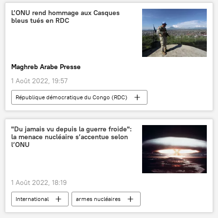
Sommet Russie-Afrique (2019)
L’ONU rend hommage aux Casques
bleus tués en RDC
Maghreb Arabe Presse
1 Août 2022, 19:57
République démocratique du Congo (RDC)
Afrique subsaharienne
Casques bleus
hommage
"Du jamais vu depuis la guerre froide":
la menace nucléaire s’accentue selon
Mission des Nations unies pour la stabilisation en RD Congo (MONUSCO)
l’ONU
1 Août 2022, 18:19
International
armes nucléaires
Traité sur la non-prolifération des armes nucléaires (TNP)