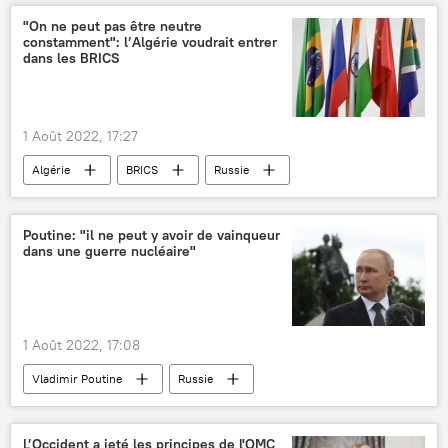
Antonio Guterres
ONU
"On ne peut pas être neutre
constamment": l’Algérie voudrait entrer
dans les BRICS
1 Août 2022, 17:27
Algérie
BRICS
Russie
Chine
Brésil
Inde
Afrique du Sud
Maghreb
Poutine: "il ne peut y avoir de vainqueur
dans une guerre nucléaire"
1 Août 2022, 17:08
Vladimir Poutine
Russie
guerre nucléaire
ONU
Traité sur la non-prolifération des armes nucléaires (TNP)
L’Occident a jeté les principes de l'OMC