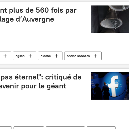
t plus de 560 fois par
illage d’Auvergne
église
cloche
ondes sonores
nce
faits divers
pas éternel": critiqué de
avenir pour le géant