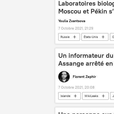
Laboratoires biolo
Moscou et Pékin s
Youlia Zvantsova
7 Octobre 2021, 21:29
Russie
États-Unis
C
déclaration
Convention sur l'interdiction des arme
Un informateur du 
International
Assange arrêté en
Florent Zephir
7 Octobre 2021, 20:08
Islande
WikiLeaks
J