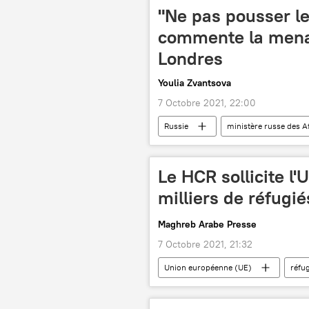
"Ne pas pousser le 
commente la mena
Londres
Youlia Zvantsova
7 Octobre 2021, 22:00
Russie
ministère russe des A
Maria Zakharova
course aux
Le HCR sollicite l'
milliers de réfugi
Maghreb Arabe Presse
7 Octobre 2021, 21:32
Union européenne (UE)
réfu
Haut-Commissariat des Nations unies 