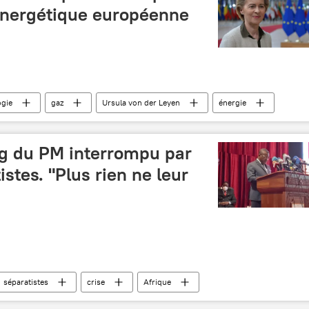
 énergétique européenne
ogie
gaz
Ursula von der Leyen
énergie
national
g du PM interrompu par
istes. "Plus rien ne leur
séparatistes
crise
Afrique