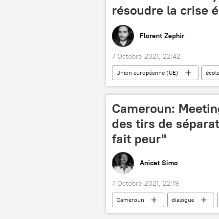
résoudre la crise
Florent Zephir
7 Octobre 2021, 22:42
Union européenne (UE)
écol
énergies renouvelables
Inter
Cameroun: Meetin
des tirs de séparat
fait peur"
Anicet Simo
7 Octobre 2021, 22:19
Cameroun
dialogue