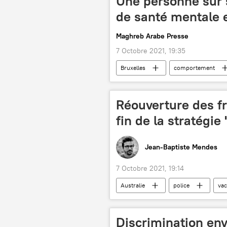
Une personne sur 
de santé mentale 
Maghreb Arabe Presse
7 Octobre 2021, 19:35
Bruxelles
comportement
Réouverture des fr
fin de la stratégie
Jean-Baptiste Mendes
7 Octobre 2021, 19:14
Australie
police
vac
Discrimination env