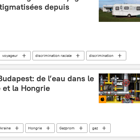
stigmatisées depuis
voyageur
discrimination raciale
discrimination
communautés de voyageurs
France
udapest: de l’eau dans le
 et la Hongrie
kraine
Hongrie
Gazprom
gaz
Peter Szijjarto
International