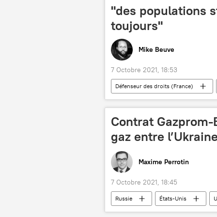
"des populations 
toujours"
Mike Beuve
7 Octobre 2021, 18:53
Défenseur des droits (France)
gitans
gens de voyage
Contrat Gazprom-B
gaz entre l’Ukraine
Maxime Perrotin
7 Octobre 2021, 18:45
Russie
États-Unis
U
Joe Biden
Viktor Orban