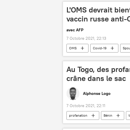
L'OMS devrait bien
vaccin russe anti-
avec AFP
7 Octobre 2021, 22:13
OMS
Covid-19
Spou
Au Togo, des profa
crâne dans le sac
Alphonse Logo
7 Octobre 2021, 22:11
profanation
Bénin