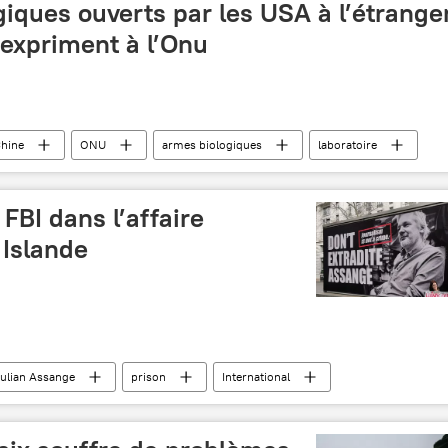
giques ouverts par les USA à l’étrange
’expriment à l’Onu
hine
ONU
armes biologiques
laboratoire
s bactériologiques (biologiques) ou à toxines (CABT)
FBI dans l’affaire
 Islande
ulian Assange
prison
International