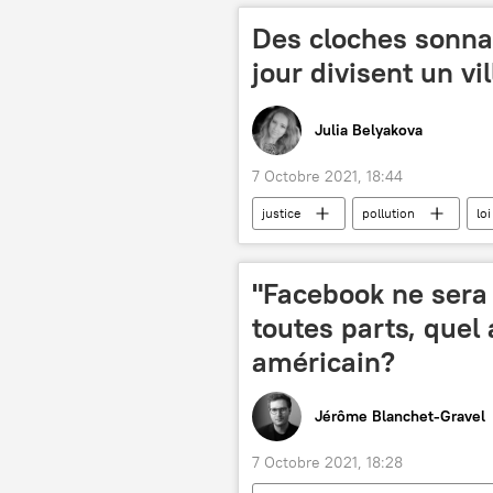
Des cloches sonnan
jour divisent un v
Julia Belyakova
7 Octobre 2021, 18:44
justice
pollution
loi
village
cloches
Fra
"Facebook ne sera 
toutes parts, quel 
américain?
Jérôme Blanchet-Gravel
7 Octobre 2021, 18:28