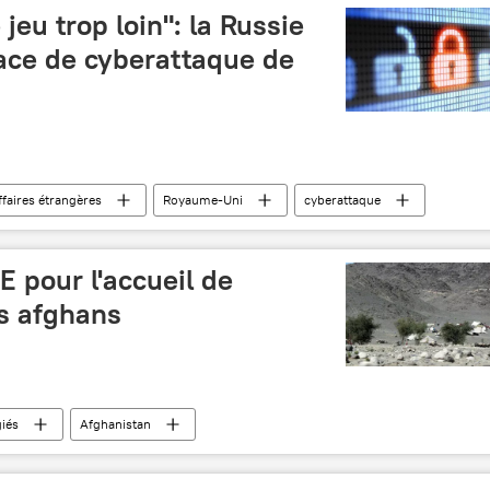
jeu trop loin": la Russie
ce de cyberattaque de
ffaires étrangères
Royaume-Uni
cyberattaque
 armements
Ben Wallace
International
UE pour l'accueil de
és afghans
giés
Afghanistan
pour les réfugiés (HCR)
Europe