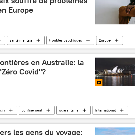
six souffre de problèmes
en Europe
santé mentale
troubles psychiques
Europe
ontières en Australie: la
 "Zéro Covid"?
cin
confinement
quarantaine
International
ers les gens du voyage: