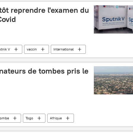
tôt reprendre l'examen du
Covid
tnik V
vaccin
International
nateurs de tombes pris le
tombe
Togo
Afrique