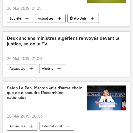
défense antiaérienne
hélicoptères
26 Mai 2019, 21:25
armée
stratégie
politique
Société
Actualités
États-Unis
alligator
animaux
pelouse
petit-déjeuner
insolite
Deux anciens ministres algériens renvoyés devant la
justice, selon la TV
26 Mai 2019, 21:03
Actualités
Algérie
Abdelaziz Bouteflika
tribunal
justice
corruption
dossier
Selon Le Pen, Macron «n'a d'autre choix
que de dissoudre l'Assemblée
Campagne de lutte anti-corruption en Algérie (2019)
nationale»
Afrique
26 Mai 2019, 20:35
Actualités
International