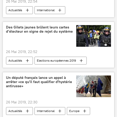
26 Mai 2019, 22:54
Actualités
International
Royaume-Uni
États-Unis
Suède
Julian Assange
John Steppling
Des Gilets jaunes brûlent leurs cartes
d’électeur en signe de rejet du système
Donald Trump
Sputnik
prison
accusations
condamnation
Julian Assange détenu à la prison londonienne de Belmarsh
26 Mai 2019, 22:52
Actualités
Elections européennes 2019
France
Europe
vote
attitude
brûlures
comportement
Un député français lance un appel à
arrêter «ce qu'il faut qualifier d'hystérie
gilets jaunes
élections européennes
antirusse»
26 Mai 2019, 22:30
Actualités
International
Europe