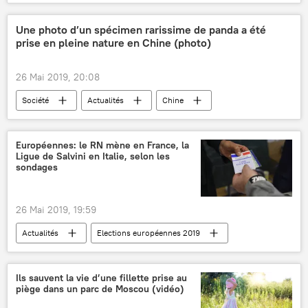
Elections européennes 2019
France
Marine Le Pen
Emmanuel Macron
Une photo d’un spécimen rarissime de panda a été
prise en pleine nature en Chine (photo)
Rassemblement national (RN)
élections
26 Mai 2019, 20:08
Société
Actualités
Chine
pandas
animaux
insolite
photo
Européennes: le RN mène en France, la
Ligue de Salvini en Italie, selon les
sondages
26 Mai 2019, 19:59
Actualités
Elections européennes 2019
France
Marine Le Pen
Emmanuel Macron
Edouard Philippe
Ils sauvent la vie d’une fillette prise au
piège dans un parc de Moscou (vidéo)
La République en Marche! (LREM)