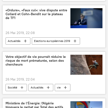
France
Russie
États-Unis
sanctions antirusses
députés
«Ordure», «Faux cul»: vive dispute entre
Collard et Cohn-Bendit sur le plateau
politique
négociations
hystérie
de TF1
26 Mai 2019, 22:08
Actualités
Elections européennes 2019
France
Daniel Cohn-Bendit
Gilbert Collard
TF1
élections
Votre objectif de vie pourrait réduire le
risque de mort prématurée, selon des
dispute
élections européennes
chercheurs
26 Mai 2019, 22:04
Société
Actualités
vie
espérance de vie
santé
chercheurs
Sciences et tech
Ministère de l’Énergie: l'Algérie
bloquera le rachat par Total des actifs