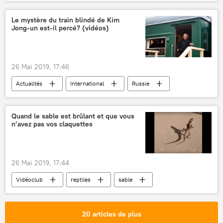
projectiles
peinture
façade
gilets jaunes
Le mystère du train blindé de Kim
Jong-un est-il percé? (vidéos)
26 Mai 2019, 17:46
Actualités
International
Russie
Vladivostok
Corée du Nord
Séoul
Moscou
Kim Jong-un
Quand le sable est brûlant et que vous
n’avez pas vos claquettes
Vladimir Poutine
Sputnik
RailWay
train blindé
matériel roulant
chemin de fer
caméra cachée
vidéo
26 Mai 2019, 17:44
sécurité
Juche
trajet
Vidéoclub
reptiles
sable
plage
boisson
20 articles de plus