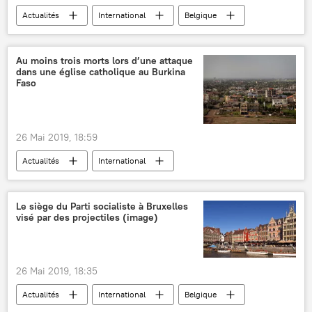
Google
Huawei
Actualités
International
Belgique
Université Renmin de Chine
sanctions
vote
urnes
sondage
impérialisme
isolement
affaires
Au moins trois morts lors d’une attaque
bénéfices
dans une église catholique au Burkina
Faso
26 Mai 2019, 18:59
Actualités
International
Burkina Faso
terrorisme
attaque
attentat
morts
Afrique
Le siège du Parti socialiste à Bruxelles
visé par des projectiles (image)
26 Mai 2019, 18:35
Actualités
International
Belgique