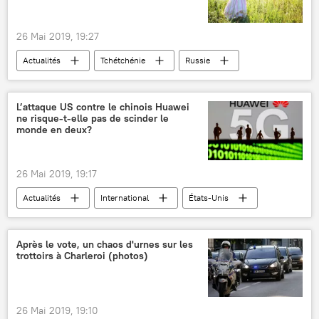
Rassemblement national (RN)
vote
sondage sortie des urnes
26 Mai 2019, 19:27
élections européennes
Actualités
Tchétchénie
Russie
Moscou
enfants
vie
sauvetage
aide
héros
fille
L’attaque US contre le chinois Huawei
ne risque-t-elle pas de scinder le
puits
parc
incident
monde en deux?
danger
piège
26 Mai 2019, 19:17
Actualités
International
États-Unis
Chine
Australie
Europe
Canada
Royaume-Uni
Afrique
Après le vote, un chaos d'urnes sur les
trottoirs à Charleroi (photos)
Amérique latine
Asie
Nouvelle-Zélande
Mao Zedong
Donald Trump
Zhou Rong
Sputnik
26 Mai 2019, 19:10