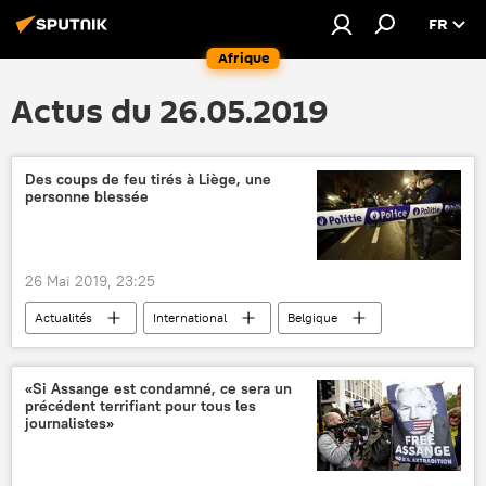
FR
Afrique
Actus du 26.05.2019
Des coups de feu tirés à Liège, une
personne blessée
26 Mai 2019, 23:25
Actualités
International
Belgique
Liège
police
fusillade
blessés
coups de feu
interpellation
«Si Assange est condamné, ce sera un
précédent terrifiant pour tous les
journalistes»