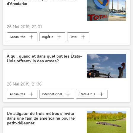
d'Anadarko
26 Mai 2019, 22:01
Actualités
Algérie
Total
achat
actifs
pétrole
Afrique
À qui, quand et dans quel but les États-
Unis offrent-ils des armes?
26 Mai 2019, 21:36
Actualités
International
États-Unis
Grèce
Turquie
Croatie
Russie
Serbie
Miroslav Lazanski
Un alligator de trois mètres s’invite
dans une famille américaine pour le
OTAN
Sputnik
S-400
petit-déjeuner
CH-47 Chinook
OH-58 Kiowa