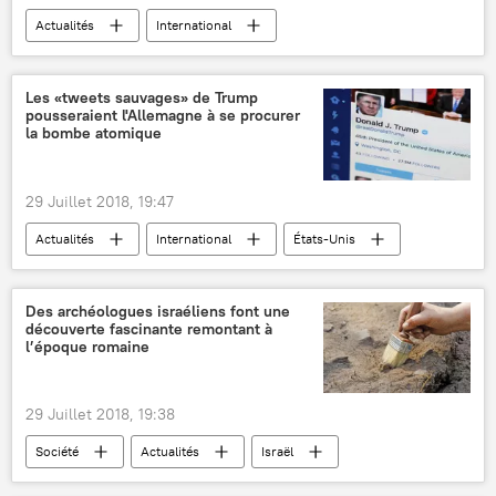
Sputnik
exercices militaires
Actualités
International
mise en garde
stratégie
pressions
Afghanistan
États-Unis
Barack Obama
Taliban
Les «tweets sauvages» de Trump
pousseraient l'Allemagne à se procurer
The New York Times
la bombe atomique
29 Juillet 2018, 19:47
Actualités
International
États-Unis
Allemagne
Donald Trump
bombe atomique
Des archéologues israéliens font une
découverte fascinante remontant à
l’époque romaine
29 Juillet 2018, 19:38
Société
Actualités
Israël
archéologie
fouilles
villa