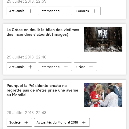
29 Juillet 2018, 22:59
Actualités
International
Londres
Chine
Europe
Occident
Andreï Karneïev
Zhao Chaolin
La Grèce en deuil: le bilan des victimes
des incendies s’alourdit (images)
Yang Mian
Sputnik
ministère chinois des Affaires étrangères
gouvernement chinois
protestations
29 Juillet 2018, 22:46
police
Actualités
International
Grèce
incendie
incendie de forêt
victimes
morts
deuil
tragédie
Pourquoi la Présidente croate ne
regrette pas de s’être prise une averse
au Mondial
29 Juillet 2018, 22:43
Société
Actualités du Mondial 2018