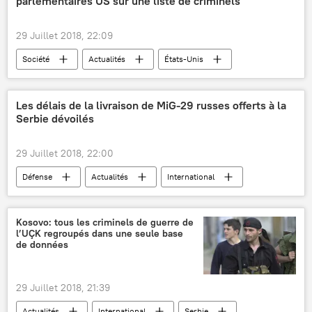
parlementaires US sur une liste de criminels
29 Juillet 2018, 22:09
Société
Actualités
États-Unis
Amazon
reconnaissance faciale
surveillance
criminels
police
Les délais de la livraison de MiG-29 russes offerts à la
Serbie dévoilés
intelligence artificielle
Sciences et tech
29 Juillet 2018, 22:00
Défense
Actualités
International
Serbie
Russie
Aleksandar Vucic
MiG-29
Mi-35
avions
Kosovo: tous les criminels de guerre de
l’UÇK regroupés dans une seule base
livraisons
de données
29 Juillet 2018, 21:39
Actualités
International
Serbie