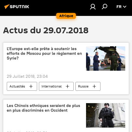
FR
Afrique
Actus du 29.07.2018
L’Europe est-elle prête à soutenir les
efforts de Moscou pour le règlement en
Syrie?
29 Juillet 2018, 23:04
Actualités
International
Russie
États-Unis
Allemagne
France
Agnès von der Mühll
Daech
Les Chinois ethniques seraient de plus
en plus discriminés en Occident
réfugiés
aide humanitaire
aide
soutien
extrémistes