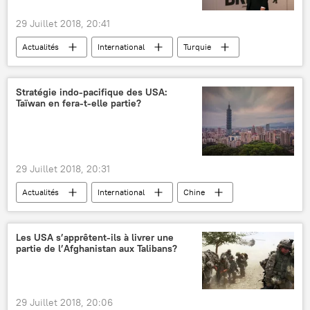
29 Juillet 2018, 20:41
Actualités
International
Turquie
Recep Tayyip Erdogan
G20
BRICS
adhésion
Stratégie indo-pacifique des USA:
Taïwan en fera-t-elle partie?
29 Juillet 2018, 20:31
Actualités
International
Chine
Pékin
États-Unis
Taïwan
Taipei
Inde
Australie
Les USA s’apprêtent-ils à livrer une
partie de l’Afghanistan aux Talibans?
Japon
Yang Danzhi
Shinzo Abe
Ashton Carter
Armée populaire de libération (APL) chinoise
29 Juillet 2018, 20:06