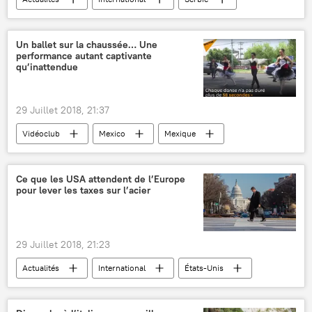
Kosovo
Milovan Drecun
Miroslav Jenca
Un ballet sur la chaussée… Une
performance autant captivante
Armée de libération du Kosovo (UCK)
qu’inattendue
Sputnik
ONU
massacre
fermiers
parquet
meurtre
29 Juillet 2018, 21:37
crimes de guerre
Vidéoclub
Mexico
Mexique
ballet
danseuse
vidéo
Ce que les USA attendent de l’Europe
pour lever les taxes sur l’acier
29 Juillet 2018, 21:23
Actualités
International
États-Unis
Europe
Washington
Jean-Claude Juncker
Steven Mnuchin