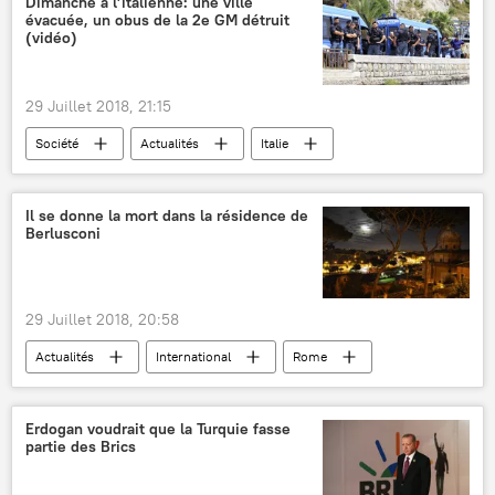
Dimanche à l’italienne: une ville
évacuée, un obus de la 2e GM détruit
Union européenne (UE)
agriculture
(vidéo)
taxes
acier
aluminium
tarifs
29 Juillet 2018, 21:15
Société
Actualités
Italie
Seconde Guerre mondiale
bombe
évacuation
explosion
déminage
Il se donne la mort dans la résidence de
Berlusconi
police
insolite
29 Juillet 2018, 20:58
Actualités
International
Rome
Silvio Berlusconi
suicide
Erdogan voudrait que la Turquie fasse
partie des Brics