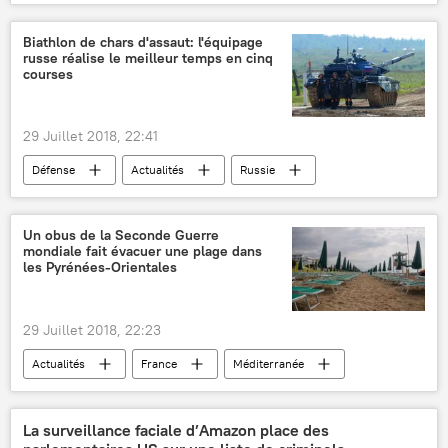
Actualités
Coupe du monde de football 2018
Mondial 2018
Russie
Moscou
Biathlon de chars d'assaut: l'équipage
russe réalise le meilleur temps en cinq
Vladimir Poutine
Kolinda Grabar-Kitarovic
courses
Mondial 2018
football
pluie
29 Juillet 2018, 22:41
Défense
Actualités
Russie
Jeux militaires internationaux 2018
biathlon en chars
Un obus de la Seconde Guerre
mondiale fait évacuer une plage dans
les Pyrénées-Orientales
29 Juillet 2018, 22:23
Actualités
France
Méditerranée
Pyrénées-Orientales
Seconde Guerre mondiale
obus
La surveillance faciale d’Amazon place des