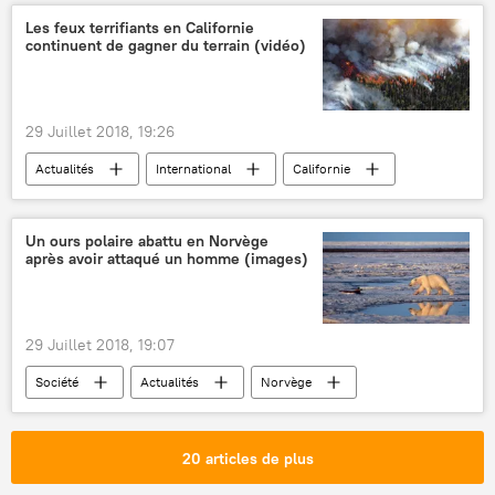
salle
mosaïque
Les feux terrifiants en Californie
continuent de gagner du terrain (vidéo)
29 Juillet 2018, 19:26
Actualités
International
Californie
États-Unis
incendie
forêt
feu
évacuation
tragédie
Un ours polaire abattu en Norvège
après avoir attaqué un homme (images)
danger
29 Juillet 2018, 19:07
Société
Actualités
Norvège
Spitzberg
ours blanc
attaque
victimes
insolite
20 articles de plus