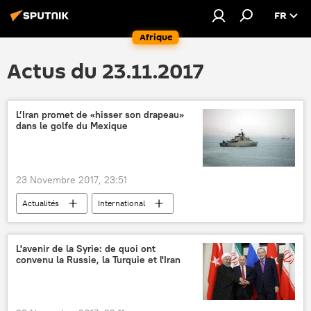
FR
Afrique
Actus du 23.11.2017
L’Iran promet de «hisser son drapeau»
dans le golfe du Mexique
23 Novembre 2017, 23:51
Actualités
International
L'avenir de la Syrie: de quoi ont
convenu la Russie, la Turquie et l'Iran