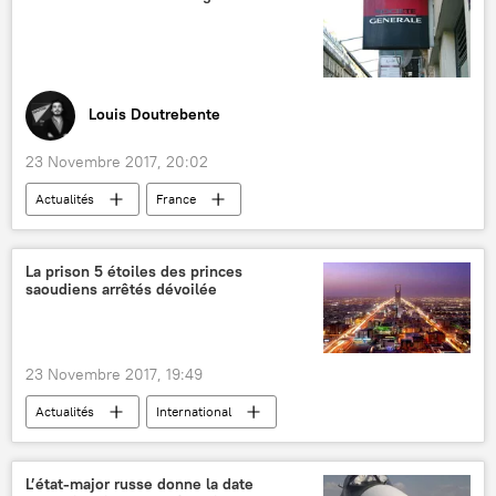
extraterrestres
insolite
Louis Doutrebente
23 Novembre 2017, 20:02
Actualités
France
Front national (FN)
Société Générale
comptes bancaires
La prison 5 étoiles des princes
saoudiens arrêtés dévoilée
23 Novembre 2017, 19:49
Actualités
International
Arabie Saoudite
détention
prince
Riyad
Mohammed ben Salmane Al-Saoud
L’état-major russe donne la date