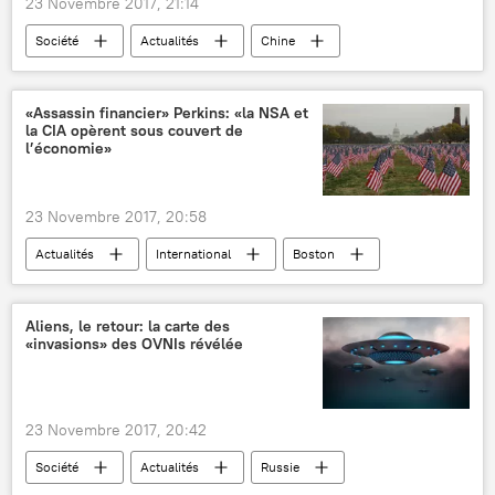
23 Novembre 2017, 21:14
Société
Actualités
Chine
accident de la route
Miraculé
«Assassin financier» Perkins: «la NSA et
la CIA opèrent sous couvert de
l’économie»
23 Novembre 2017, 20:58
Actualités
International
Boston
John Perkins
Agence nationale de sécurité américaine (NSA)
Aliens, le retour: la carte des
«invasions» des OVNIs révélée
CIA
Agence des Etats-Unis pour le développement international (USAID)
Banque mondiale (BM)
Chas T. Main
23 Novembre 2017, 20:42
Sputnik
Société
Actualités
Russie
Les Confessions d’un assassin financier