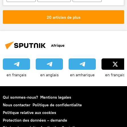
Enrique Balbi
Commission préparatoire de l'Organisation du traité d'interdiction complète des essais nucléaires (CTBTO)
20 articles de plus
ARA San Juan (sous-marin)
Sous-marin disparu en Argentine
Afrique
en français
en anglais
en amharique
en français
Qui sommes-nous?
Mentions legales
Nous contacter
Politique de confidentialite
Politique relative aux cookies
Protection des données – demande