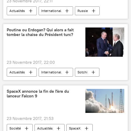
23 Novembre 2017, 22:11
Actualités
International
Russie
Iran
Turquie
Syrie
Vladimir Poutine
Recep Tayyip Erdogan
Poutine ou Erdogan? Qui alors a fait
tomber la chaise du Président turc?
Hassan Rohani
Kurdes
paix
opposition
23 Novembre 2017, 22:00
Actualités
International
Sotchi
Russie
Vladimir Poutine
Recep Tayyip Erdogan
chaise
SpaceX annonce la fin de l'ère du
lanceur Falcon 9
23 Novembre 2017, 21:53
Société
Actualités
SpaceX