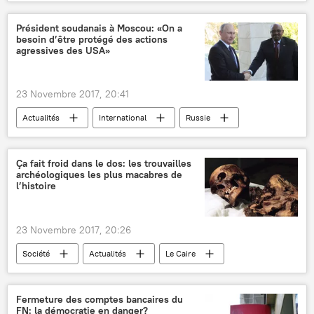
ovnis
carte
ufologues
pillage
prêt
argent
extraterrestres
insolite
Président soudanais à Moscou: «On a
services secrets
mondialisation
besoin d’être protégé des actions
agressives des USA»
États-Unis
23 Novembre 2017, 20:41
Actualités
International
Russie
Syrie
Soudan
Washington
Bachar el-Assad
Omar el-Béchir
Ça fait froid dans le dos: les trouvailles
archéologiques les plus macabres de
l’histoire
23 Novembre 2017, 20:26
Société
Actualités
Le Caire
Egypte
Venise
désert d'Atacama
momie
archéologues
Fermeture des comptes bancaires du
FN: la démocratie en danger?