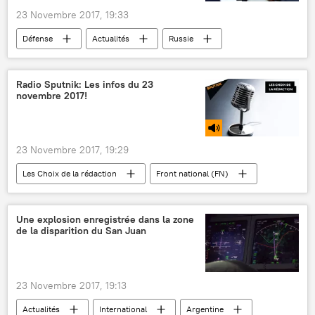
23 Novembre 2017, 19:33
Défense
Actualités
Russie
Vladimir Poutine
Viktor Bondarev
Radio Sputnik: Les infos du 23
novembre 2017!
23 Novembre 2017, 19:29
Les Choix de la rédaction
Front national (FN)
Sputnik
chaîne de télévision russe RT
Google
Podcasts
Une explosion enregistrée dans la zone
de la disparition du San Juan
23 Novembre 2017, 19:13
Actualités
International
Argentine