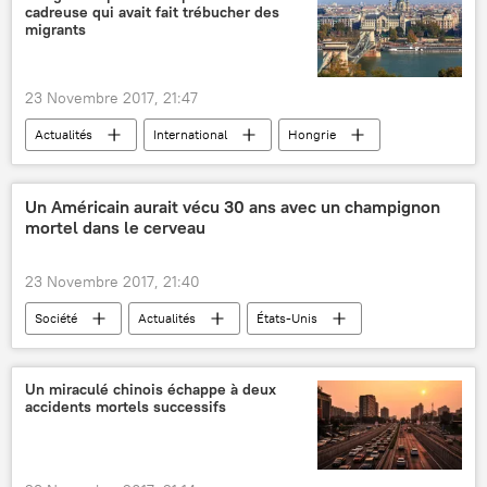
cadreuse qui avait fait trébucher des
migrants
23 Novembre 2017, 21:47
Actualités
International
Hongrie
Budapest
migrants
session
police
Un Américain aurait vécu 30 ans avec un champignon
mortel dans le cerveau
23 Novembre 2017, 21:40
Société
Actualités
États-Unis
cerveau
champignons
maladies
Sciences et tech
Un miraculé chinois échappe à deux
accidents mortels successifs