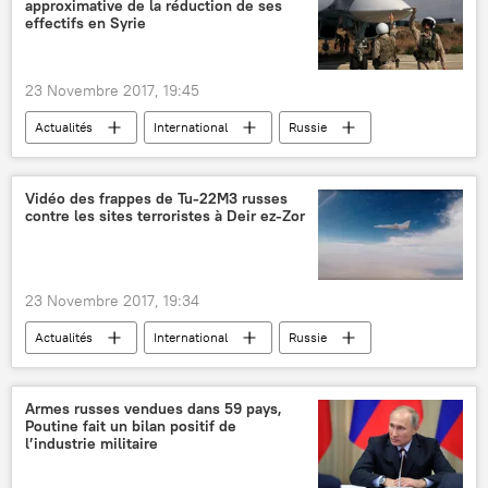
approximative de la réduction de ses
effectifs en Syrie
23 Novembre 2017, 19:45
Actualités
International
Russie
Syrie
Tartous
Hmeimim
Valery Guerassimov
Vidéo des frappes de Tu-22M3 russes
contre les sites terroristes à Deir ez-Zor
Centre russe pour la réconciliation des parties en conflit en Syrie
effectifs
états-majors
23 Novembre 2017, 19:34
Actualités
International
Russie
Syrie
Deir ez-Zor
Tupolev Tu-22M (bombardier)
avion
Armes russes vendues dans 59 pays,
Poutine fait un bilan positif de
l’industrie militaire