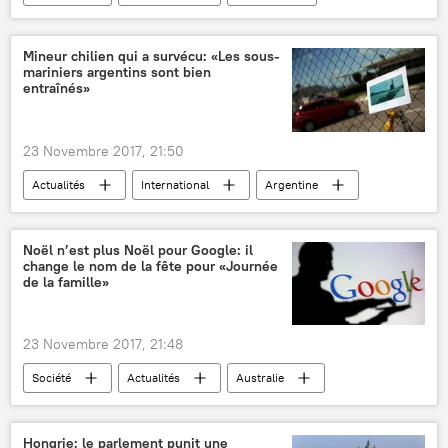
Falcon 9
fusée
Sciences et tech
Mineur chilien qui a survécu: «Les sous-
mariniers argentins sont bien
entraînés»
23 Novembre 2017, 21:50
Actualités
International
Argentine
Chili
Mario Sepulveda
Sputnik
ARA San Juan (sous-marin)
sous-mariniers
Noël n’est plus Noël pour Google: il
change le nom de la fête pour «Journée
disparition
mine
message
de la famille»
23 Novembre 2017, 21:48
Société
Actualités
Australie
Europe
Google
Noël
moteur de recherche
insolite
Hongrie: le parlement punit une